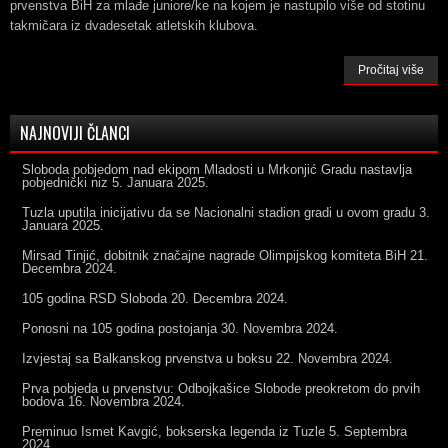
prvenstva BiH za mlađe juniore/ke na kojem je nastupilo više od stotinu
takmičara iz dvadesetak atletskih klubova.
Pročitaj više
NAJNOVIJI ČLANCI
Sloboda pobjedom nad ekipom Mladosti u Mrkonjić Gradu nastavlja
pobjednički niz
5. Januara 2025.
Tuzla uputila inicijativu da se Nacionalni stadion gradi u ovom gradu
3.
Januara 2025.
Mirsad Tinjić, dobitnik značajne nagrade Olimpijskog komiteta BiH
21.
Decembra 2024.
105 godina RSD Sloboda
20. Decembra 2024.
Ponosni na 105 godina postojanja
30. Novembra 2024.
Izvjestaj sa Balkanskog prvenstva u boksu
22. Novembra 2024.
Prva pobjeda u prvenstvu: Odbojkašice Slobode preokretom do prvih
bodova
16. Novembra 2024.
Preminuo Ismet Kavgić, bokserska legenda iz Tuzle
5. Septembra
2024.