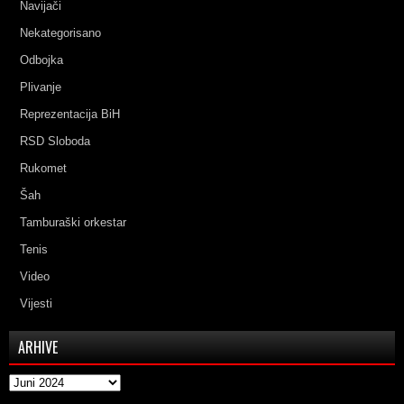
Navijači
Nekategorisano
Odbojka
Plivanje
Reprezentacija BiH
RSD Sloboda
Rukomet
Šah
Tamburaški orkestar
Tenis
Video
Vijesti
ARHIVE
Arhive