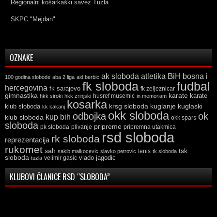
Regionalni košarkaški savez Tuzla
SKPC "Mejdan"
OZNAKE
ak sloboda
atletika
BiH
bosna i
100 godina slobode
aba 2 liga
aid berbic
fk sloboda
fudbal
hercegovina
fk sarajevo
fk zeljeznicar
gimnastika
karate
karate
husref musemic
hkk siroki
hkk zrinjski
in memoriam
kosarka
krsg sloboda
kuglaski
klub sloboda
kuglanje
kk kakanj
okk sloboda
odbojka
ok
kup bih
klub sloboda
okk spars
sloboda
pripreme
pk sloboda
plivanje
pripremna utakmica
rsd sloboda
rk sloboda
reprezentacija
rukomet
tsk
sah
sakib malkocevic
slavko petrovic
tenis
tk sloboda
sloboda
vlado jagodic
velimir gasic
tuzla
KLUBOVI ČLANICE RSD “SLOBODA”