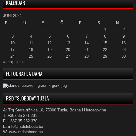
KALENDAR
JUNI 2024
P
U
S
Č
P
S
N
1
2
3
4
5
6
7
8
9
10
11
12
13
14
15
16
17
18
19
20
21
22
23
24
25
26
27
28
29
30
« maj
jul »
FOTOGRAFIJA DANA
RSD “SLOBODA” TUZLA
A: Trg Stara tržnica 10, 75000 Tuzla, Bosna i Hercegovina
T: +387 35 271 281
F: +387 35 252 370
E: info@rsdsloboda.ba
W: www.rsdsloboda.ba