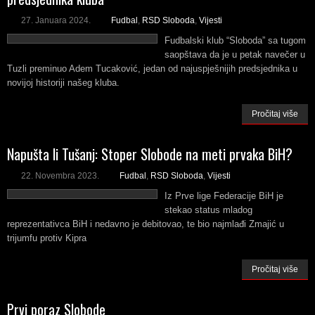
27. Januara 2024.
Fudbal
,
RSD Sloboda
,
Vijesti
Fudbalski klub “Sloboda” sa tugom
saopštava da je u petak navečer u
Tuzli preminuo Adem Tucaković, jedan od najuspješnijih predsjednika u
novijoj historiji našeg kluba.
Pročitaj više
Napušta li Tušanj: Stoper Slobode na meti prvaka BiH?
22. Novembra 2023.
Fudbal
,
RSD Sloboda
,
Vijesti
Iz Prve lige Federacije BiH je
stekao status mladog
reprezentativca BiH i nedavno je debitovao, te bio najmlađi Zmajić u
trijumfu protiv Kipra
Pročitaj više
Prvi poraz Slobode