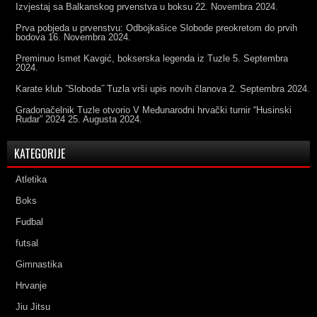
Izvjestaj sa Balkanskog prvenstva u boksu
22. Novembra 2024.
Prva pobjeda u prvenstvu: Odbojkašice Slobode preokretom do prvih
bodova
16. Novembra 2024.
Preminuo Ismet Kavgić, bokserska legenda iz Tuzle
5. Septembra
2024.
Karate klub ˝Sloboda˝ Tuzla vrši upis novih članova
2. Septembra 2024.
Gradonačelnik Tuzle otvorio V Međunarodni hrvački turnir “Husinski
Rudar” 2024
25. Augusta 2024.
KATEGORIJE
Atletika
Boks
Fudbal
futsal
Gimnastika
Hrvanje
Jiu Jitsu