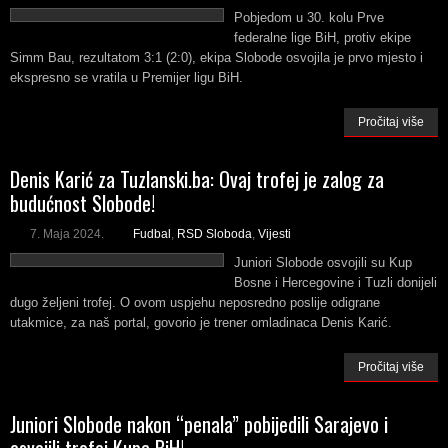
Pobjedom u 30. kolu Prve
federalne lige BiH, protiv ekipe
Simm Bau, rezultatom 3:1 (2:0), ekipa Slobode osvojila je prvo mjesto i
ekspresno se vratila u Premijer ligu BiH.
Pročitaj više
Denis Karić za Tuzlanski.ba: Ovaj trofej je zalog za
budućnost Slobode!
7. Maja 2024.
Fudbal
,
RSD Sloboda
,
Vijesti
Juniori Slobode osvojili su Kup
Bosne i Hercegovine i Tuzli donijeli
dugo željeni trofej. O ovom uspjehu neposredno poslije odigrane
utakmice, za naš portal, govorio je trener omladinaca Denis Karić.
Pročitaj više
Juniori Slobode nakon “penala” pobijedili Sarajevo i
osvojili trofej Kupa BiH!