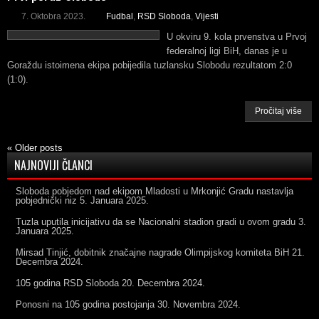
7. Oktobra 2023.
Fudbal
,
RSD Sloboda
,
Vijesti
U okviru 9. kola prvenstva u Prvoj
federalnoj ligi BiH, danas je u
Goraždu istoimena ekipa pobijedila tuzlansku Slobodu rezultatom 2:0
(1:0).
Pročitaj više
«
Older posts
NAJNOVIJI ČLANCI
Sloboda pobjedom nad ekipom Mladosti u Mrkonjić Gradu nastavlja
pobjednički niz
5. Januara 2025.
Tuzla uputila inicijativu da se Nacionalni stadion gradi u ovom gradu
3.
Januara 2025.
Mirsad Tinjić, dobitnik značajne nagrade Olimpijskog komiteta BiH
21.
Decembra 2024.
105 godina RSD Sloboda
20. Decembra 2024.
Ponosni na 105 godina postojanja
30. Novembra 2024.