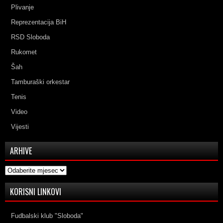
Plivanje
Reprezentacija BiH
RSD Sloboda
Rukomet
Šah
Tamburaški orkestar
Tenis
Video
Vijesti
ARHIVE
Arhive
KORISNI LINKOVI
Fudbalski klub "Sloboda"