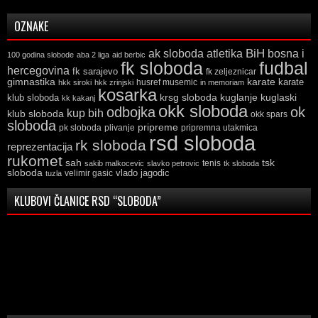
OZNAKE
ak sloboda
atletika
BiH
bosna i
100 godina slobode
aba 2 liga
aid berbic
fk sloboda
fudbal
hercegovina
fk sarajevo
fk zeljeznicar
gimnastika
karate
karate
husref musemic
hkk siroki
hkk zrinjski
in memoriam
kosarka
krsg sloboda
kuglaski
klub sloboda
kuglanje
kk kakanj
okk sloboda
odbojka
ok
kup bih
klub sloboda
okk spars
sloboda
pripreme
pk sloboda
plivanje
pripremna utakmica
rsd sloboda
rk sloboda
reprezentacija
rukomet
tsk
sah
sakib malkocevic
slavko petrovic
tenis
tk sloboda
sloboda
vlado jagodic
velimir gasic
tuzla
KLUBOVI ČLANICE RSD “SLOBODA”