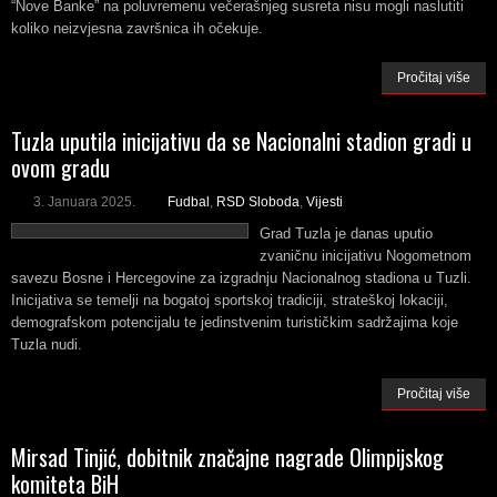
“Nove Banke” na poluvremenu večerašnjeg susreta nisu mogli naslutiti
koliko neizvjesna završnica ih očekuje.
Pročitaj više
Tuzla uputila inicijativu da se Nacionalni stadion gradi u
ovom gradu
3. Januara 2025.
Fudbal
,
RSD Sloboda
,
Vijesti
Grad Tuzla je danas uputio
zvaničnu inicijativu Nogometnom
savezu Bosne i Hercegovine za izgradnju Nacionalnog stadiona u Tuzli.
Inicijativa se temelji na bogatoj sportskoj tradiciji, strateškoj lokaciji,
demografskom potencijalu te jedinstvenim turističkim sadržajima koje
Tuzla nudi.
Pročitaj više
Mirsad Tinjić, dobitnik značajne nagrade Olimpijskog
komiteta BiH