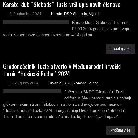
Karate klub ˝Sloboda˝ Tuzla vrši upis novih članova
2. Septembra 2024.
Karate
,
RSD Sloboda
,
Vijesti
Karate klub ” Sloboda” Tuzla od
02.09.2024 godine, otvara svoja
vrata za sve nove članove uzrasta od 4-14 godina.
Pročitaj više
Gradonačelnik Tuzle otvorio V Međunarodni hrvački
turnir “Husinski Rudar” 2024
25. Augusta 2024.
Hrvanje
,
RSD Sloboda
,
Vijesti
Jučer je u SKPC “Mejdan” u Tuzli
održan V Međunarodni turnir u hrvanju
grčko-rimskim stilom i slobodnim stilom za djevojčice pod nazivom
“Husinski rudar” Tuzla 2024, u organizaciji Hrvačkog kluba “Sloboda”
Tuzla. Turnir je otvorio gradonačelnik Tuzle, dr. sc. Zijad Lugavić.
Pročitaj više