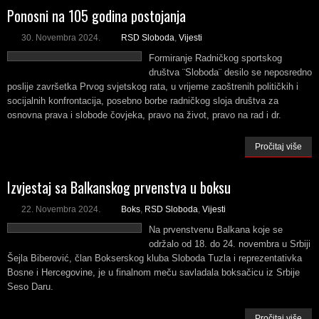
Ponosni na 105 godina postojanja
30. Novembra 2024.
RSD Sloboda
,
Vijesti
Formiranje Radničkog sportskog
društva ¨Sloboda¨ desilo se neposredno
poslije završetka Prvog svjetskog rata, u vrijeme zaoštrenih političkih i
socijalnih konfrontacija, posebno borbe radničkog sloja društva za
osnovna prava i slobode čovjeka, pravo na život, pravo na rad i dr.
Pročitaj više
Izvjestaj sa Balkanskog prvenstva u boksu
22. Novembra 2024.
Boks
,
RSD Sloboda
,
Vijesti
Na prvenstvenu Balkana koje se
održalo od 18. do 24. novembra u Srbiji
Šejla Biberović, član Bokserskog kluba Sloboda Tuzla i reprezentativka
Bosne i Hercegovine, je u finalnom meču savladala boksačicu iz Srbije
Seso Daru.
Pročitaj više