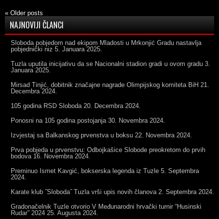
«
Older posts
NAJNOVIJI ČLANCI
Sloboda pobjedom nad ekipom Mladosti u Mrkonjić Gradu nastavlja
pobjednički niz
5. Januara 2025.
Tuzla uputila inicijativu da se Nacionalni stadion gradi u ovom gradu
3.
Januara 2025.
Mirsad Tinjić, dobitnik značajne nagrade Olimpijskog komiteta BiH
21.
Decembra 2024.
105 godina RSD Sloboda
20. Decembra 2024.
Ponosni na 105 godina postojanja
30. Novembra 2024.
Izvjestaj sa Balkanskog prvenstva u boksu
22. Novembra 2024.
Prva pobjeda u prvenstvu: Odbojkašice Slobode preokretom do prvih
bodova
16. Novembra 2024.
Preminuo Ismet Kavgić, bokserska legenda iz Tuzle
5. Septembra
2024.
Karate klub ˝Sloboda˝ Tuzla vrši upis novih članova
2. Septembra 2024.
Gradonačelnik Tuzle otvorio V Međunarodni hrvački turnir “Husinski
Rudar” 2024
25. Augusta 2024.