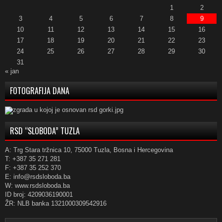
1
2
3
4
5
6
7
8
9
10
11
12
13
14
15
16
17
18
19
20
21
22
23
24
25
26
27
28
29
30
31
« jan
FOTOGRAFIJA DANA
RSD “SLOBODA” TUZLA
A: Trg Stara tržnica 10, 75000 Tuzla, Bosna i Hercegovina
T: +387 35 271 281
F: +387 35 252 370
E: info@rsdsloboda.ba
W: www.rsdsloboda.ba
ID broj: 4209036190001
ŽR: NLB banka 1321000309542916