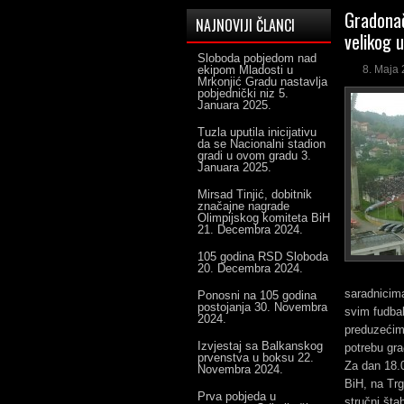
Gradonač
NAJNOVIJI ČLANCI
velikog 
Sloboda pobjedom nad
ekipom Mladosti u
8. Maja 
Mrkonjić Gradu nastavlja
pobjednički niz
5.
Januara 2025.
Tuzla uputila inicijativu
da se Nacionalni stadion
gradi u ovom gradu
3.
Januara 2025.
Mirsad Tinjić, dobitnik
značajne nagrade
Olimpijskog komiteta BiH
21. Decembra 2024.
105 godina RSD Sloboda
20. Decembra 2024.
saradnicima
Ponosni na 105 godina
postojanja
30. Novembra
svim fudbal
2024.
preduzećima
Izvjestaj sa Balkanskog
potrebu gra
prvenstva u boksu
22.
Za dan 18.
Novembra 2024.
BiH, na Tr
Prva pobjeda u
stručni šta