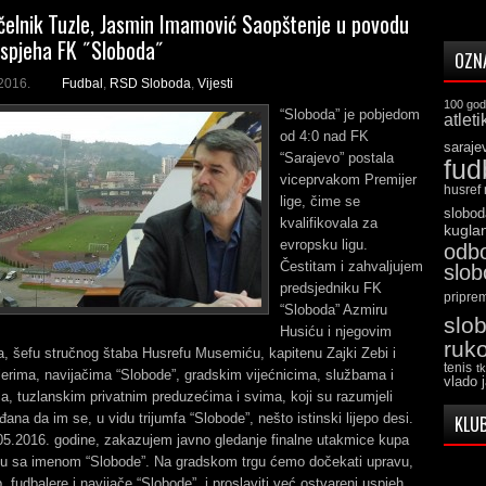
elnik Tuzle, Jasmin Imamović Saopštenje u povodu
uspjeha FK ˝Sloboda˝
OZN
2016.
Fudbal
,
RSD Sloboda
,
Vijesti
100 god
“Sloboda” je pobjedom
atleti
od 4:0 nad FK
saraje
“Sarajevo” postala
fud
viceprvakom Premijer
husref
lige, čime se
slobod
kvalifikovala za
kugla
evropsku ligu.
odb
Čestitam i zahvaljujem
slo
predsjedniku FK
pripre
“Sloboda” Azmiru
slo
Husiću i njegovim
ruk
, šefu stručnog štaba Husrefu Musemiću, kapitenu Zajki Zebi i
tenis
t
erima, navijačima “Slobode”, gradskim vijećnicima, službama i
vlado 
, tuzlanskim privatnim preduzećima i svima, koji su razumjeli
đana da im se, u vidu trijumfa “Slobode”, nešto istinski lijepo desi.
KLUB
05.2016. godine, zakazujem javno gledanje finalne utakmice kupa
gu sa imenom “Slobode”. Na gradskom trgu ćemo dočekati upravu,
b, fudbalere i navijače “Slobode”, i proslaviti već ostvareni uspjeh