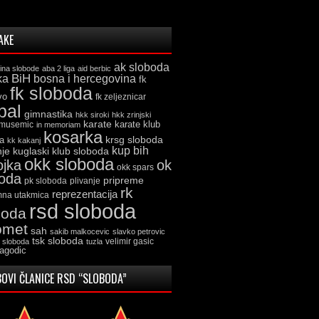
AKE
ak sloboda
ina slobode
aba 2 liga
aid berbic
ka
BiH
bosna i hercegovina
fk
fk sloboda
vo
fk zeljeznicar
bal
gimnastika
hkk siroki
hkk zrinjski
karate
karate klub
 musemic
in memoriam
kosarka
krsg sloboda
a
kk kakanj
kup bih
kuglaski klub sloboda
nje
okk sloboda
ojka
ok
okk spars
boda
pripreme
pk sloboda
plivanje
rk
reprezentacija
mna utakmica
rsd sloboda
boda
omet
sah
sakib malkocevic
slavko petrovic
tsk sloboda
velimir gasic
k sloboda
tuzla
jagodic
OVI ČLANICE RSD “SLOBODA”