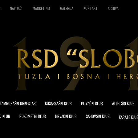
»
NAVIJAČI
MARKETING
GALERIJA
KONTAKT
ARHIVA
TAMBURAŠKI ORKESTAR
KOŠARKAŠKI KLUB
PLIVAČKI KLUB
ATLETSKI KLUB
I KLUB
RUKOMETNI KLUB
HRVAČKI KLUB
ŠAHOVSKI KLUB
KARATE KLU