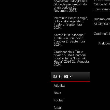
prvenstvu: Odbojkašice
Slobode preokretom do
“Slobode”.
prvih bodova
16.
i prvi šamp
Novembra 2024.
Preminuo Ismet Kavgić,
Budimo jed
bokserska legenda iz
SLOBODOM o
Tuzle
5. Septembra
2024.
Gradonačel
Karate klub ˝Sloboda˝
Tuzla vrši upis novih
članova
2. Septembra
fk slobo
2024.
Gradonačelnik Tuzle
otvorio V Međunarodni
hrvački turnir “Husinski
Rudar” 2024
25. Augusta
2024.
KATEGORIJE
Atletika
Boks
Fudbal
futsal