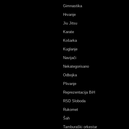
Gimnastika
Hrvanje
Jiu Jitsu
Karate
Košarka
Kuglanje
Navijači
Nekategorisano
Odbojka
Plivanje
Reprezentacija BiH
RSD Sloboda
Rukomet
Šah
Tamburaški orkestar