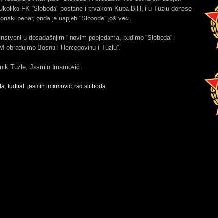
 Ukoliko FK “Sloboda” postane i prvakom Kupa BiH, i u Tuzlu donese
ionski pehar, onda je uspjeh “Slobode” još veći.
instveni u dosadašnjim i novim pobjedama, budimo “Sloboda” i
bradujmo Bosnu i Hercegovinu i Tuzlu”.
nik Tuzle, Jasmin Imamović
da
,
fudbal
,
jasmin imamovic
,
rsd sloboda