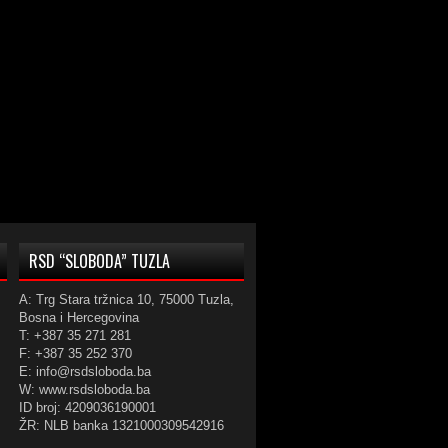
RSD “SLOBODA” TUZLA
A: Trg Stara tržnica 10, 75000 Tuzla,
Bosna i Hercegovina
T: +387 35 271 281
F: +387 35 252 370
E: info@rsdsloboda.ba
W: www.rsdsloboda.ba
ID broj: 4209036190001
ŽR: NLB banka 1321000309542916