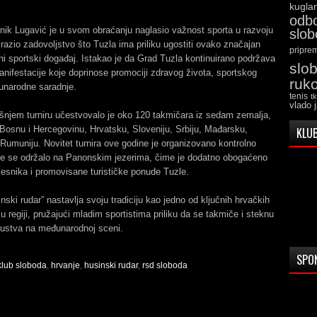
kugla
odb
nik Lugavić je u svom obraćanju naglasio važnost sporta u razvoju
slo
zrazio zadovoljstvo što Tuzla ima priliku ugostiti ovako značajan
pripre
 sportski događaj. Istakao je da Grad Tuzla kontinuirano podržava
slo
nifestacije koje doprinose promociji zdravog života, sportskog
ruk
unarodne saradnje.
tenis
t
vlado 
šnjem turniru učestvovalo je oko 120 takmičara iz sedam zemalja,
 Bosnu i Hercegovinu, Hrvatsku, Sloveniju, Srbiju, Mađarsku,
KLUB
Rumuniju. Novitet turnira ove godine je organizovano kontrolno
je se održalo na Panonskim jezerima, čime je dodatno obogaćeno
esnika i promovisane turističke ponude Tuzle.
inski rudar” nastavlja svoju tradiciju kao jedno od ključnih hrvačkih
u regiji, pružajući mladim sportistima priliku da se takmiče i steknu
kustva na međunarodnoj sceni.
SPO
klub sloboda
,
hrvanje
,
husinski rudar
,
rsd sloboda