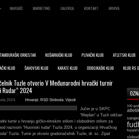
»
NAVIJAČI
MARKETING
GALERIJA
KONTAKT
ARHIVA
TAMBURAŠKI ORKESTAR
KOŠARKAŠKI KLUB
PLIVAČKI KLUB
ATLETSKI KLUB
AČKI KLUB
ŠAHOVSKI KLUB
KARATE KLUB
ODBOJKAŠKI KLUB
KLUB RS 
elnik Tuzle otvorio V Međunarodni hrvački turnir
i Rudar” 2024
OZN
usta 2024.
Hrvanje
,
RSD Sloboda
,
Vijesti
100 god
Jučer je u SKPC
atleti
“Mejdan” u Tuzli održan
saraje
ni turnir u hrvanju grčko-rimskim stilom i slobodnim stilom za
fud
pod nazivom “Husinski rudar” Tuzla 2024, u organizaciji Hrvačkog
husref
oda” Tuzla. Turnir je otvorio gradonačelnik Tuzle, dr. sc. Zijad
slobod