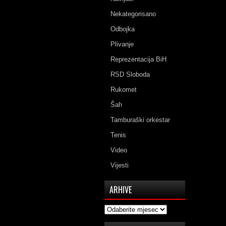
Nekategorisano
Odbojka
Plivanje
Reprezentacija BiH
RSD Sloboda
Rukomet
Šah
Tamburaški orkestar
Tenis
Video
Vijesti
ARHIVE
Arhive