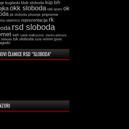
kup bih
kuglaski klub sloboda
nje
okk sloboda
ojka
ok
okk spars
boda
pripreme
pk sloboda
plivanje
rk
reprezentacija
mna utakmica
rsd sloboda
boda
omet
sah
sakib malkocevic
slavko petrovic
tsk sloboda
velimir gasic
k sloboda
tuzla
jagodic
OVI ČLANICE RSD “SLOBODA”
NZORI