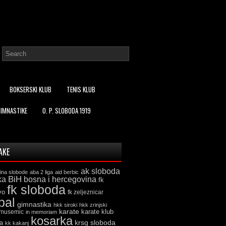
BOKSERSKI KLUB
TENIS KLUB
GIMNASTIKE
O. P. SLOBODA 1919
AKE
ak sloboda
ina slobode
aba 2 liga
aid berbic
ka
BiH
bosna i hercegovina
fk
fk sloboda
vo
fk zeljeznicar
bal
gimnastika
hkk siroki
hkk zrinjski
karate
karate klub
 musemic
in memoriam
kosarka
krsg sloboda
a
kk kakanj