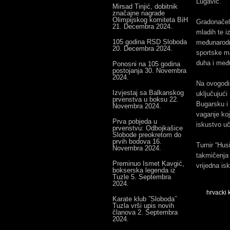
Lugavić.
Mirsad Tinjić, dobitnik
značajne nagrade
Olimpijskog komiteta BiH
Gradonačel
21. Decembra 2024.
mladih te i
105 godina RSD Sloboda
međunarodni
20. Decembra 2024.
sportske ma
duha i međ
Ponosni na 105 godina
postojanja
30. Novembra
2024.
Na ovogodi
Izvjestaj sa Balkanskog
uključujući
prvenstva u boksu
22.
Bugarsku i 
Novembra 2024.
vaganje ko
Prva pobjeda u
iskustvo uč
prvenstvu: Odbojkašice
Slobode preokretom do
prvih bodova
16.
Turnir “Hus
Novembra 2024.
takmičenja 
Preminuo Ismet Kavgić,
vrijedna is
bokserska legenda iz
Tuzle
5. Septembra
2024.
hrvacki 
Karate klub ˝Sloboda˝
Tuzla vrši upis novih
članova
2. Septembra
2024.