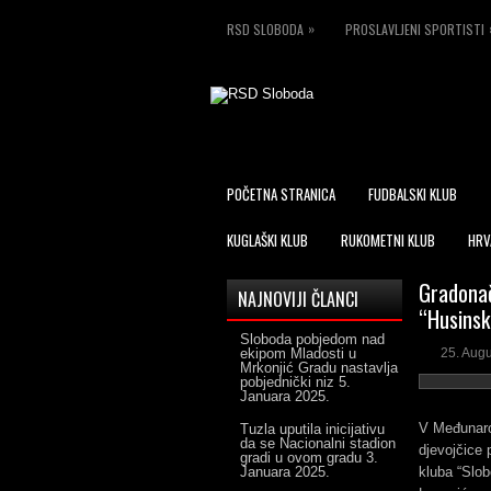
»
RSD SLOBODA
PROSLAVLJENI SPORTISTI
POČETNA STRANICA
FUDBALSKI KLUB
KUGLAŠKI KLUB
RUKOMETNI KLUB
HRV
Gradonač
NAJNOVIJI ČLANCI
“Husinsk
Sloboda pobjedom nad
ekipom Mladosti u
25. Aug
Mrkonjić Gradu nastavlja
pobjednički niz
5.
Januara 2025.
V Međunarod
Tuzla uputila inicijativu
da se Nacionalni stadion
djevojčice 
gradi u ovom gradu
3.
Januara 2025.
kluba “Slob