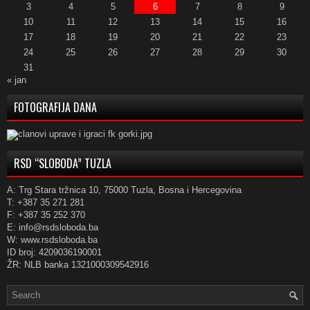
3
4
5
6
7
8
9
10
11
12
13
14
15
16
17
18
19
20
21
22
23
24
25
26
27
28
29
30
31
« jan
FOTOGRAFIJA DANA
RSD “SLOBODA” TUZLA
A: Trg Stara tržnica 10, 75000 Tuzla, Bosna i Hercegovina
T: +387 35 271 281
F: +387 35 252 370
E: info@rsdsloboda.ba
W: www.rsdsloboda.ba
ID broj: 4209036190001
ŽR: NLB banka 1321000309542916