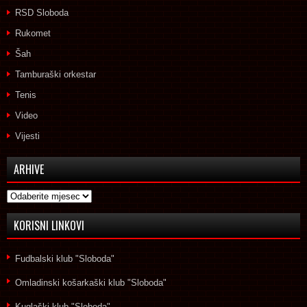
RSD Sloboda
Rukomet
Šah
Tamburaški orkestar
Tenis
Video
Vijesti
ARHIVE
Arhive
KORISNI LINKOVI
Fudbalski klub "Sloboda"
Omladinski košarkaški klub "Sloboda"
Kuglaški klub "Sloboda"