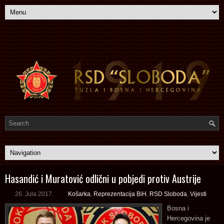
Hasandić i Muratović odlični u pobjedi protiv Austrije
26. Jula 2017.
Košarka
,
Reprezentacija BiH
,
RSD Sloboda
,
Vijesti
Bosna i
Hercegovina je