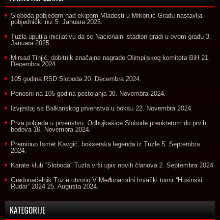
Sloboda pobjedom nad ekipom Mladosti u Mrkonjić Gradu nastavlja
pobjednički niz
5. Januara 2025.
Tuzla uputila inicijativu da se Nacionalni stadion gradi u ovom gradu
3.
Januara 2025.
Mirsad Tinjić, dobitnik značajne nagrade Olimpijskog komiteta BiH
21.
Decembra 2024.
105 godina RSD Sloboda
20. Decembra 2024.
Ponosni na 105 godina postojanja
30. Novembra 2024.
Izvjestaj sa Balkanskog prvenstva u boksu
22. Novembra 2024.
Prva pobjeda u prvenstvu: Odbojkašice Slobode preokretom do prvih
bodova
16. Novembra 2024.
Preminuo Ismet Kavgić, bokserska legenda iz Tuzle
5. Septembra
2024.
Karate klub ˝Sloboda˝ Tuzla vrši upis novih članova
2. Septembra 2024.
Gradonačelnik Tuzle otvorio V Međunarodni hrvački turnir “Husinski
Rudar” 2024
25. Augusta 2024.
KATEGORIJE