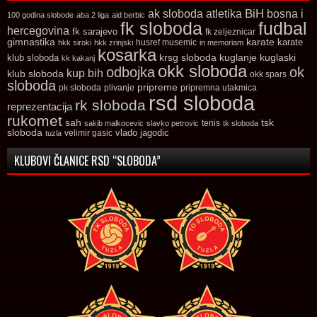
ak sloboda
atletika
BiH
bosna i
100 godina slobode
aba 2 liga
aid berbic
fk sloboda
fudbal
hercegovina
fk sarajevo
fk zeljeznicar
gimnastika
karate
karate
husref musemic
hkk siroki
hkk zrinjski
in memoriam
kosarka
krsg sloboda
kuglaski
klub sloboda
kuglanje
kk kakanj
okk sloboda
odbojka
ok
kup bih
klub sloboda
okk spars
sloboda
pripreme
pk sloboda
plivanje
pripremna utakmica
rsd sloboda
rk sloboda
reprezentacija
rukomet
tsk
sah
sakib malkocevic
slavko petrovic
tenis
tk sloboda
sloboda
vlado jagodic
velimir gasic
tuzla
KLUBOVI ČLANICE RSD “SLOBODA”