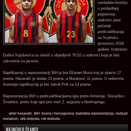
savladala Austriju
u posljednjoj
pripremnoj
utakmici pred
početak
pretkvalifikacija
za Svjetsko
prvenstvo 2019.
godine. Izabranici
Duška Vujoševića su slavili s ubjedljivih 70:52 u utakmici koja je bila
zatvorena za javnost.
Najefikasniji u reprezentaciji BiH je bio Džanan Musa koji je ubacio 17
poena. Hasandić je dodao 13 poena, a Muratović 11 poena. U redovima
Austreije najefikacniji je bio Jakob Polt sa 13 poena.
Reprezentacija BiH u pretkvalifikacijama igra protiv Armenije, Slovačke i
Švedske, protiv koje igra prvi meč 2. augusta u Norrkopingu.
almir hasandic
,
BiH
,
bosna i hercegovina
,
kadetska reprezentacija
,
nedzad
muratovic
,
okk sloboda
,
rsd sloboda
NAJNOVIJI ČLANCI