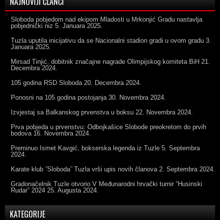
NAJNOVIJI ČLANCI
Sloboda pobjedom nad ekipom Mladosti u Mrkonjić Gradu nastavlja
pobjednički niz
5. Januara 2025.
Tuzla uputila inicijativu da se Nacionalni stadion gradi u ovom gradu
3.
Januara 2025.
Mirsad Tinjić, dobitnik značajne nagrade Olimpijskog komiteta BiH
21.
Decembra 2024.
105 godina RSD Sloboda
20. Decembra 2024.
Ponosni na 105 godina postojanja
30. Novembra 2024.
Izvjestaj sa Balkanskog prvenstva u boksu
22. Novembra 2024.
Prva pobjeda u prvenstvu: Odbojkašice Slobode preokretom do prvih
bodova
16. Novembra 2024.
Preminuo Ismet Kavgić, bokserska legenda iz Tuzle
5. Septembra
2024.
Karate klub ˝Sloboda˝ Tuzla vrši upis novih članova
2. Septembra 2024.
Gradonačelnik Tuzle otvorio V Međunarodni hrvački turnir “Husinski
Rudar” 2024
25. Augusta 2024.
KATEGORIJE