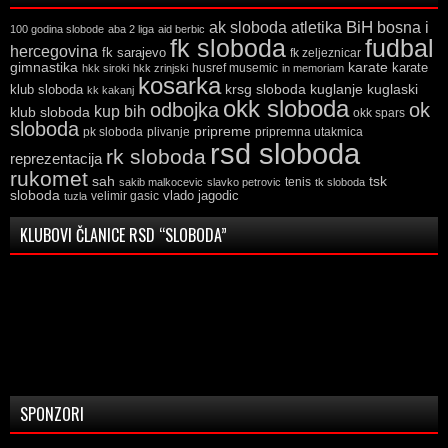
ak sloboda
atletika
BiH
bosna i
100 godina slobode
aba 2 liga
aid berbic
fk sloboda
fudbal
hercegovina
fk sarajevo
fk zeljeznicar
gimnastika
karate
karate
husref musemic
hkk siroki
hkk zrinjski
in memoriam
kosarka
krsg sloboda
kuglaski
klub sloboda
kuglanje
kk kakanj
okk sloboda
odbojka
ok
kup bih
klub sloboda
okk spars
sloboda
pripreme
pk sloboda
plivanje
pripremna utakmica
rsd sloboda
rk sloboda
reprezentacija
rukomet
tsk
sah
sakib malkocevic
slavko petrovic
tenis
tk sloboda
sloboda
vlado jagodic
velimir gasic
tuzla
KLUBOVI ČLANICE RSD “SLOBODA”
SPONZORI