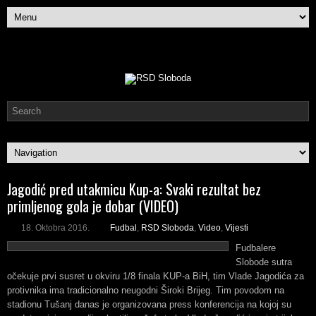
Jagodić pred utakmicu Kup-a: Svaki rezultat bez
primljenog gola je dobar (VIDEO)
18. Oktobra 2016.
Fudbal
,
RSD Sloboda
,
Video
,
Vijesti
Fudbalere
Slobode sutra
očekuje prvi susret u okviru 1/8 finala KUP-a BiH, tim Vlade Jagodića za
protivnika ima tradicionalno neugodni Široki Brijeg. Tim povodom na
stadionu Tušanj danas je organizovana press konferencija na kojoj su