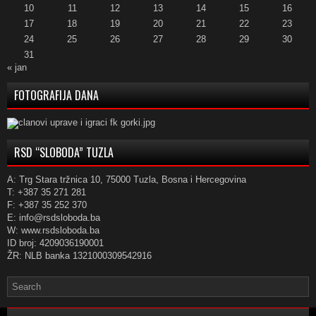
10
11
12
13
14
15
16
17
18
19
20
21
22
23
24
25
26
27
28
29
30
31
« jan
FOTOGRAFIJA DANA
RSD “SLOBODA” TUZLA
A: Trg Stara tržnica 10, 75000 Tuzla, Bosna i Hercegovina
T: +387 35 271 281
F: +387 35 252 370
E: info@rsdsloboda.ba
W: www.rsdsloboda.ba
ID broj: 4209036190001
ŽR: NLB banka 1321000309542916