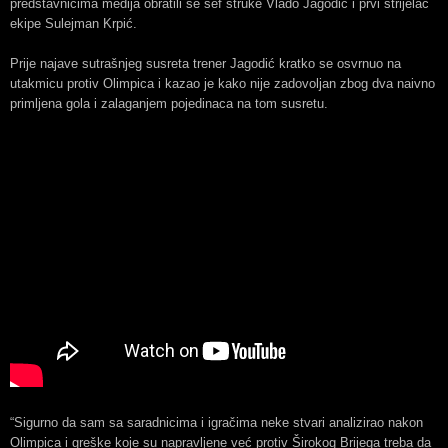
predstavnicima medija obratili se šef struke Vlado Jagodić i prvi strijelac
ekipe Sulejman Krpić.
Prije najave sutrašnjeg susreta trener Jagodić kratko se osvrnuo na
utakmicu protiv Olimpica i kazao je kako nije zadovoljan zbog dva naivno
primljena gola i zalaganjem pojedinaca na tom susretu.
“Sigurno da sam sa saradnicima i igračima neke stvari analizirao nakon
Olimpica i greške koje su napravljene već protiv Širokog Brijega treba da