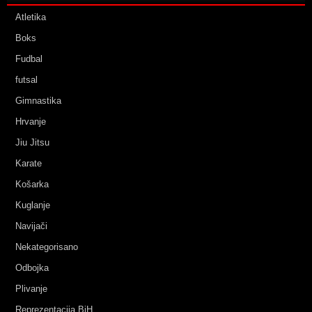
Atletika
Boks
Fudbal
futsal
Gimnastika
Hrvanje
Jiu Jitsu
Karate
Košarka
Kuglanje
Navijači
Nekategorisano
Odbojka
Plivanje
Reprezentacija BiH