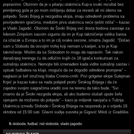
popravimo. Obzirom da je u pitanju utakmica Kup-a svaki rezultat bez
primljenog gola je po mom mišljenju dobar za revanš ali mi idemo na
pobjedu. Široki Brijeg je nezgodna ekipa, imaju određenih problema sa
povrijeđenim igračima, međutim prva utakmica neće rješiti ništa” – kazao
je Vlado Jagodić. Obzirom da Široki Brijeg već dosta bodova zaostaje za
liderom Zrinjskim sasvim sigurno da im je Kup takmičenje velika šansa
za izlazak u Evropu a to im je cilj svake sezone, smatra Jagodić. “Došao
sam u Slobodu da osvojim trofej koji nemam u karijeri, a to je Kup
takmičenje. Mislim da sa Slobodom to mogu da napravim. Tek nakon
današnjeg treninga ću da odlučim kojih će 18 igrača konkurisati za
sutrašnju utakmicu. Nemojte biti iznenađeni kada vidite sutrašnji sastav i
spisak fudbalera na klupi, moguće da se dogoditi određene promjene” –
naglasio je šef stručnog štaba Crveno-crnih. Prvi golgeter ekipe Sulejman
Krpić je kazao kako se nada pobjedi protiv Širokog Brijega i da će
zajedno svojim saigračima uraditi sve na terenu da tako bude. “Svi
znamo da je Široki nezgoda ekipa, ali ako budemo slušali upute šefa
vjerujem da možemo do pobjede” – kazo je miljenik navijača s Tušnja.
Utakmica između Slobode i Širokog Brijega na rasporedu je u srijedu 19.
oktobra od 15:00 sati. Glavni sudija susreta je Gigović Miloš iz Gradiške.
fk sloboda
,
fudbal
,
rsd sloboda
,
vlado jagodic