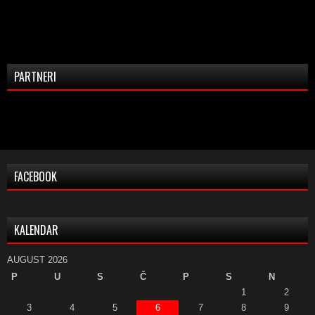
PARTNERI
FACEBOOK
KALENDAR
AUGUST 2026
P
U
S
Č
P
S
N
1
2
3
4
5
6
7
8
9