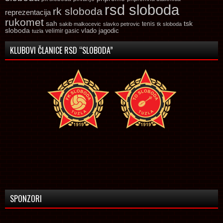
rsd sloboda
rk sloboda
reprezentacija
rukomet
tsk
sah
sakib malkocevic
slavko petrovic
tenis
tk sloboda
sloboda
vlado jagodic
velimir gasic
tuzla
KLUBOVI ČLANICE RSD “SLOBODA”
SPONZORI