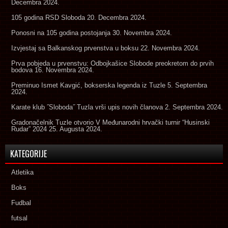
Decembra 2024.
105 godina RSD Sloboda
20. Decembra 2024.
Ponosni na 105 godina postojanja
30. Novembra 2024.
Izvjestaj sa Balkanskog prvenstva u boksu
22. Novembra 2024.
Prva pobjeda u prvenstvu: Odbojkašice Slobode preokretom do prvih
bodova
16. Novembra 2024.
Preminuo Ismet Kavgić, bokserska legenda iz Tuzle
5. Septembra
2024.
Karate klub ˝Sloboda˝ Tuzla vrši upis novih članova
2. Septembra 2024.
Gradonačelnik Tuzle otvorio V Međunarodni hrvački turnir “Husinski
Rudar” 2024
25. Augusta 2024.
KATEGORIJE
Atletika
Boks
Fudbal
futsal