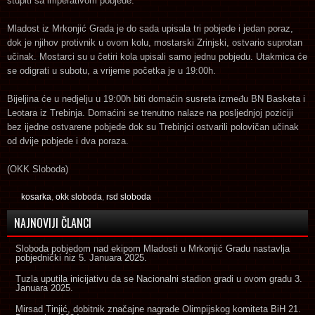
stupiti sa imperativom pobjede.
Mladost iz Mrkonjić Grada je do sada upisala tri pobjede i jedan poraz,
dok je njihov protivnik u ovom kolu, mostarski Zrinjski, ostvario suprotan
učinak. Mostarci su u četiri kola upisali samo jednu pobjedu. Utakmica će
se odigrati u subotu, a vrijeme početka je u 19:00h.
Bijeljina će u nedjelju u 19:00h biti domaćin susreta između BN Basketa i
Leotara iz Trebinja. Domaćini se trenutno nalaze na posljednjoj poziciji
bez ijedne ostvarene pobjede dok su Trebinjci ostvarili polovičan učinak
od dvije pobjede i dva poraza.
(OKK Sloboda)
kosarka
,
okk sloboda
,
rsd sloboda
NAJNOVIJI ČLANCI
Sloboda pobjedom nad ekipom Mladosti u Mrkonjić Gradu nastavlja
pobjednički niz
5. Januara 2025.
Tuzla uputila inicijativu da se Nacionalni stadion gradi u ovom gradu
3.
Januara 2025.
Mirsad Tinjić, dobitnik značajne nagrade Olimpijskog komiteta BiH
21.