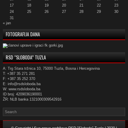
17
18
19
20
21
22
23
24
25
26
27
28
29
30
31
« jan
FOTOGRAFIJA DANA
RSD “SLOBODA” TUZLA
A: Trg Stara tržnica 10, 75000 Tuzla, Bosna i Hercegovina
T: +387 35 271 281
F: +387 35 252 370
E: info@rsdsloboda.ba
W: www.rsdsloboda.ba
ID broj: 4209036190001
ŽR: NLB banka 1321000309542916