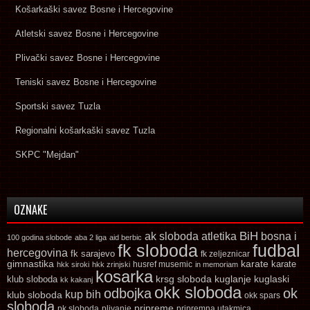
Košarkaški savez Bosne i Hercegovine
Atletski savez Bosne i Hercegovine
Plivački savez Bosne i Hercegovine
Teniski savez Bosne i Hercegovine
Sportski savez Tuzla
Regionalni košarkaški savez Tuzla
SKPC "Mejdan"
OZNAKE
ak sloboda
atletika
BiH
bosna i
100 godina slobode
aba 2 liga
aid berbic
fk sloboda
fudbal
hercegovina
fk sarajevo
fk zeljeznicar
gimnastika
karate
karate
husref musemic
hkk siroki
hkk zrinjski
in memoriam
kosarka
krsg sloboda
kuglaski
klub sloboda
kuglanje
kk kakanj
okk sloboda
odbojka
ok
kup bih
klub sloboda
okk spars
sloboda
pripreme
pk sloboda
plivanje
pripremna utakmica