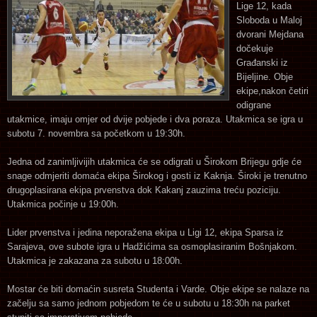
Lige 12, kada
Sloboda u Maloj
dvorani Mejdana
dočekuje
Građanski iz
Bijeljine. Obje
ekipe,nakon četiri
odigrane
utakmice, imaju omjer od dvije pobjede i dva poraza. Utakmica se igra u
subotu 7. novembra sa početkom u 19:30h.
Jedna od zanimljivijih utakmica će se odigrati u Širokom Brijegu gdje će
snage odmjeriti domaća ekipa Širokog i gosti iz Kaknja. Široki je trenutno
drugoplasirana ekipa prvenstva dok Kakanj zauzima treću poziciju.
Utakmica počinje u 19:00h.
Lider prvenstva i jedina neporažena ekipa u Ligi 12, ekipa Sparsa iz
Sarajeva, ove subote igra u Hadžićima sa osmoplasiranim Bošnjakom.
Utakmica je zakazana za subotu u 18:00h.
Mostar će biti domaćin susreta Studenta i Varde. Obje ekipe se nalaze na
začelju sa samo jednom pobjedom te će u subotu u 18:30h na parket