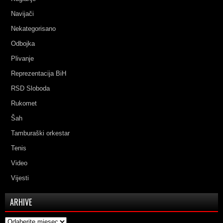
Navijači
Nekategorisano
Odbojka
Plivanje
Reprezentacija BiH
RSD Sloboda
Rukomet
Šah
Tamburaški orkestar
Tenis
Video
Vijesti
ARHIVE
Arhive