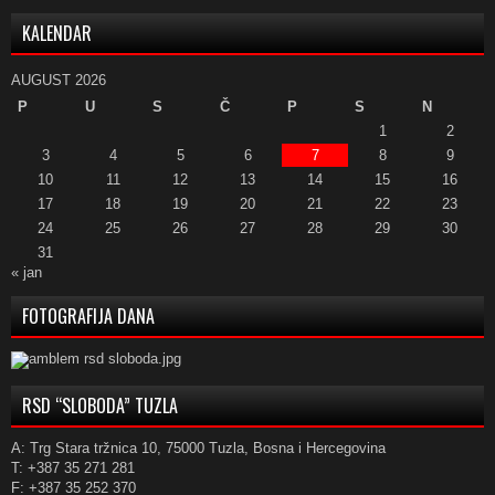
KALENDAR
AUGUST 2026
P
U
S
Č
P
S
N
1
2
3
4
5
6
7
8
9
10
11
12
13
14
15
16
17
18
19
20
21
22
23
24
25
26
27
28
29
30
31
« jan
FOTOGRAFIJA DANA
RSD “SLOBODA” TUZLA
A: Trg Stara tržnica 10, 75000 Tuzla, Bosna i Hercegovina
T: +387 35 271 281
F: +387 35 252 370