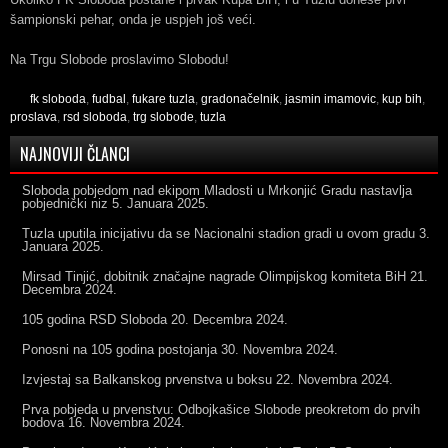
šampionski pehar, onda je uspjeh još veći.
Na Trgu Slobode proslavimo Slobodu!
fk sloboda
,
fudbal
,
fukare tuzla
,
gradonačelnik
,
jasmin imamovic
,
kup bih
,
proslava
,
rsd sloboda
,
trg slobode
,
tuzla
NAJNOVIJI ČLANCI
Sloboda pobjedom nad ekipom Mladosti u Mrkonjić Gradu nastavlja
pobjednički niz
5. Januara 2025.
Tuzla uputila inicijativu da se Nacionalni stadion gradi u ovom gradu
3.
Januara 2025.
Mirsad Tinjić, dobitnik značajne nagrade Olimpijskog komiteta BiH
21.
Decembra 2024.
105 godina RSD Sloboda
20. Decembra 2024.
Ponosni na 105 godina postojanja
30. Novembra 2024.
Izvjestaj sa Balkanskog prvenstva u boksu
22. Novembra 2024.
Prva pobjeda u prvenstvu: Odbojkašice Slobode preokretom do prvih
bodova
16. Novembra 2024.