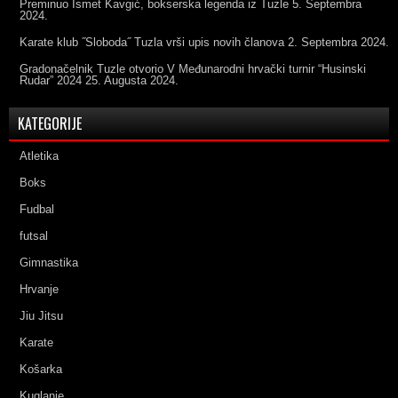
Preminuo Ismet Kavgić, bokserska legenda iz Tuzle
5. Septembra
2024.
Karate klub ˝Sloboda˝ Tuzla vrši upis novih članova
2. Septembra 2024.
Gradonačelnik Tuzle otvorio V Međunarodni hrvački turnir “Husinski
Rudar” 2024
25. Augusta 2024.
KATEGORIJE
Atletika
Boks
Fudbal
futsal
Gimnastika
Hrvanje
Jiu Jitsu
Karate
Košarka
Kuglanje