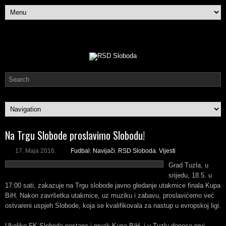
Na Trgu Slobode proslavimo Slobodu!
17. Maja 2016.
Fudbal
,
Navijači
,
RSD Sloboda
,
Vijesti
Grad Tuzla, u
srijedu, 18.5. u
17:00 sati, zakazuje na Trgu slobode javno gledanje utakmice finala Kupa
BiH. Nakon završetka utakmice, uz muziku i zabavu, proslavićemo već
ostvareni uspjeh Slobode, koja se kvalifikovala za nastup u evropskoj ligi.
Ukoliko FK Sloboda postane i prvak Kupa BiH, i u Tuzlu donese prvi