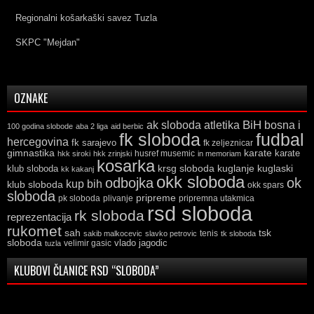
Regionalni košarkaški savez Tuzla
SKPC "Mejdan"
OZNAKE
ak sloboda
atletika
BiH
bosna i
100 godina slobode
aba 2 liga
aid berbic
fk sloboda
fudbal
hercegovina
fk sarajevo
fk zeljeznicar
gimnastika
karate
karate
husref musemic
hkk siroki
hkk zrinjski
in memoriam
kosarka
krsg sloboda
kuglaski
klub sloboda
kuglanje
kk kakanj
okk sloboda
odbojka
ok
kup bih
klub sloboda
okk spars
sloboda
pripreme
pk sloboda
plivanje
pripremna utakmica
rsd sloboda
rk sloboda
reprezentacija
rukomet
tsk
sah
sakib malkocevic
slavko petrovic
tenis
tk sloboda
sloboda
vlado jagodic
velimir gasic
tuzla
KLUBOVI ČLANICE RSD “SLOBODA”