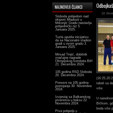
Odbojkaš
NAJNOVIJI ČLANCI
10. Nov
Sloboda pobjedom nad
ekipom Mladosti u
Mrkonjić Gradu nastavlja
pobjednički niz
5.
Januara 2025.
Tuzla uputila inicijativu
da se Nacionalni stadion
gradi u ovom gradu
3.
Januara 2025.
Mirsad Tinjić, dobitnik
značajne nagrade
Olimpijskog komiteta BiH
21. Decembra 2024.
105 godina RSD Sloboda
20. Decembra 2024.
(16:25,20:2
Ponosni na 105 godina
tabeli sa d
postojanja
30. Novembra
više.
2024.
Izvjestaj sa Balkanskog
U narednom
prvenstva u boksu
22.
Novembra 2024.
Brčkom, gd
boda više 
Prva pobjeda u