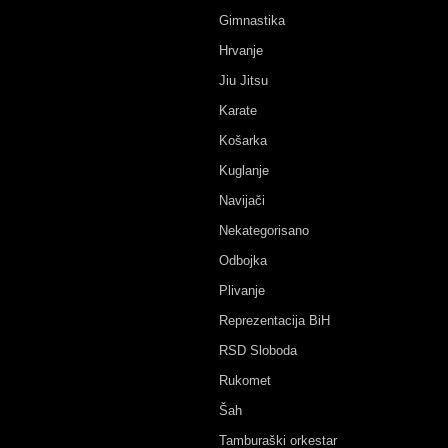
Gimnastika
Hrvanje
Jiu Jitsu
Karate
Košarka
Kuglanje
Navijači
Nekategorisano
Odbojka
Plivanje
Reprezentacija BiH
RSD Sloboda
Rukomet
Šah
Tamburaški orkestar