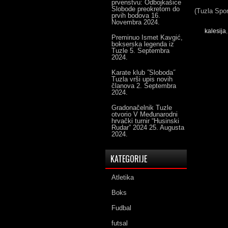
prvenstvu: Odbojkašice
Slobode preokretom do
(Tuzla Spor
prvih bodova
16.
Novembra 2024.
kalesija
Preminuo Ismet Kavgić,
bokserska legenda iz
Tuzle
5. Septembra
2024.
Karate klub ˝Sloboda˝
Tuzla vrši upis novih
članova
2. Septembra
2024.
Gradonačelnik Tuzle
otvorio V Međunarodni
hrvački turnir “Husinski
Rudar” 2024
25. Augusta
2024.
KATEGORIJE
Atletika
Boks
Fudbal
futsal