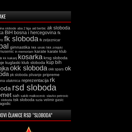
AKE
ak sloboda
ina slobode
aba 2 liga
aid berbic
ka
BiH
bosna i hercegovina
fk
fk sloboda
vo
fk zeljeznicar
bal
gimnastika
hkk siroki
hkk zrinjski
karate
karate klub
 musemic
in memoriam
kosarka
krsg sloboda
a
kk kakanj
kup bih
kuglaski klub sloboda
nje
okk sloboda
ojka
ok
okk spars
boda
pripreme
pk sloboda
plivanje
rk
reprezentacija
mna utakmica
rsd sloboda
boda
omet
sah
sakib malkocevic
slavko petrovic
tsk sloboda
velimir gasic
k sloboda
tuzla
jagodic
OVI ČLANICE RSD “SLOBODA”