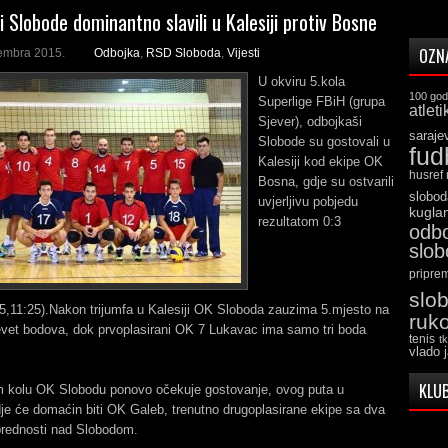
i Slobode dominantno slavili u Kalesiji protiv Bosne
OZN
embra 2015.
Odbojka
,
RSD Sloboda
,
Vijesti
U okviru 5.kola
100 god
Superlige FBiH (grupa
atleti
Sjever), odbojkaši
saraje
Slobode su gostovali u
fud
Kalesiji kod ekipe OK
husref
Bosna, gdje su ostvarili
slobod
uvjerljivu pobjedu
kugla
rezultatom 0:3
odb
slo
pripre
slo
5,11:25).Nakon trijumfa u Kalesiji OK Sloboda zauzima 5.mjesto na
ruk
evet bodova, dok prvoplasirani OK 7 Lukavac ima samo tri boda
tenis
t
vlado 
KLUB
 kolu OK Slobodu ponovo očekuje gostovanje, ovog puta u
je će domaćin biti OK Galeb, trenutno drugoplasirane ekipe sa dva
prednosti nad Slobodom.