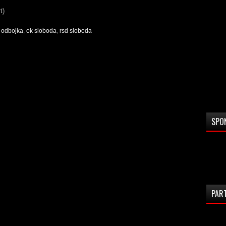
t)
,
odbojka
,
ok sloboda
,
rsd sloboda
SPO
PAR