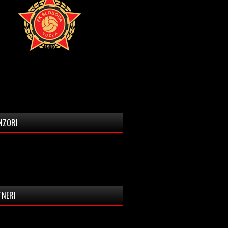
NZORI
TNERI