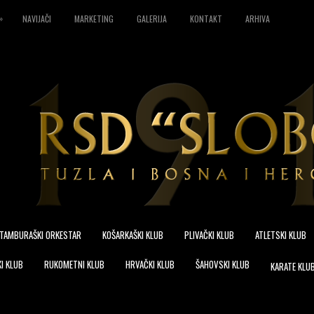
»
NAVIJAČI
MARKETING
GALERIJA
KONTAKT
ARHIVA
TAMBURAŠKI ORKESTAR
KOŠARKAŠKI KLUB
PLIVAČKI KLUB
ATLETSKI KLUB
I KLUB
RUKOMETNI KLUB
HRVAČKI KLUB
ŠAHOVSKI KLUB
KARATE KLU