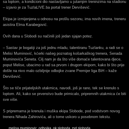
sa loptom, a kondicioni dio nastavljamo u jutarnjim treninzima na stadionu
– izjavio je za TuzlaL!VE.ba portal trener Dervišević.
Ekipa je izmijenjena u odnosu na prošlu sezonu, ima novih imena, treneru
asistira Elma Karabegović.
Ovih dana u Slobodi su načinili još jedan sjajan potez.
– Sastav je bogatiji za još jednu mladu, talentiranu Tuzlanku, a radi se o
Melisi Muminović, kćerki našeg poznatog košarkaškog trenera, Senada
Muminovića Seneta. Cilj nam je da što više domaće talentovana djece,
poput Melise, ubacimo u rad sa prvom i drugom ekipom, kako bi što prije
došle na nivo malo ozbiljnije odbojke zvane Premijer liga BiH – kaže
Dervišević.
Što se tiče prijateljskih utakmica, navodi, još je rano, tek se krenulo s
loptom. Ali, kako se prvenstvo bude primicalo, pripremnih utakmica će biti
sve više.
S pripremama je krenula i muška ekipa Slobode, pod vodstvom novog
trenera Nihada Zahirovića, ali o tome uskoro u posebnom tekstu.
melisa muminovic
,
odbojka
,
ok sloboda
,
rsd sloboda