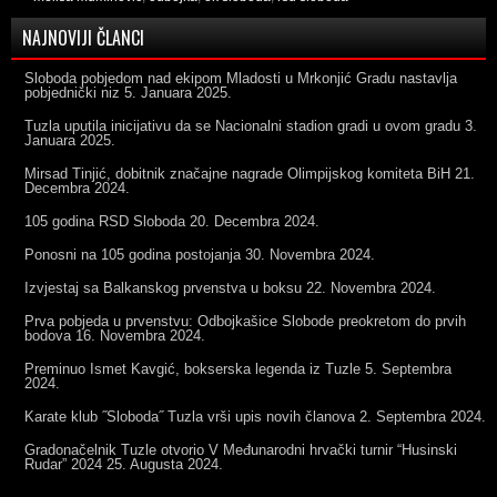
NAJNOVIJI ČLANCI
Sloboda pobjedom nad ekipom Mladosti u Mrkonjić Gradu nastavlja
pobjednički niz
5. Januara 2025.
Tuzla uputila inicijativu da se Nacionalni stadion gradi u ovom gradu
3.
Januara 2025.
Mirsad Tinjić, dobitnik značajne nagrade Olimpijskog komiteta BiH
21.
Decembra 2024.
105 godina RSD Sloboda
20. Decembra 2024.
Ponosni na 105 godina postojanja
30. Novembra 2024.
Izvjestaj sa Balkanskog prvenstva u boksu
22. Novembra 2024.
Prva pobjeda u prvenstvu: Odbojkašice Slobode preokretom do prvih
bodova
16. Novembra 2024.
Preminuo Ismet Kavgić, bokserska legenda iz Tuzle
5. Septembra
2024.
Karate klub ˝Sloboda˝ Tuzla vrši upis novih članova
2. Septembra 2024.
Gradonačelnik Tuzle otvorio V Međunarodni hrvački turnir “Husinski
Rudar” 2024
25. Augusta 2024.