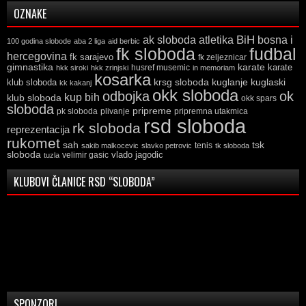
OZNAKE
ak sloboda
atletika
BiH
bosna i
100 godina slobode
aba 2 liga
aid berbic
fk sloboda
fudbal
hercegovina
fk sarajevo
fk zeljeznicar
gimnastika
karate
karate
husref musemic
hkk siroki
hkk zrinjski
in memoriam
kosarka
krsg sloboda
kuglaski
klub sloboda
kuglanje
kk kakanj
okk sloboda
odbojka
ok
kup bih
klub sloboda
okk spars
sloboda
pripreme
pk sloboda
plivanje
pripremna utakmica
rsd sloboda
rk sloboda
reprezentacija
rukomet
tsk
sah
sakib malkocevic
slavko petrovic
tenis
tk sloboda
sloboda
vlado jagodic
velimir gasic
tuzla
KLUBOVI ČLANICE RSD “SLOBODA”
SPONZORI