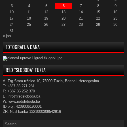
3
4
5
6
7
8
9
10
11
12
13
14
15
16
17
18
19
20
21
22
23
24
25
26
27
28
29
30
31
« jan
FOTOGRAFIJA DANA
RSD “SLOBODA” TUZLA
A: Trg Stara tržnica 10, 75000 Tuzla, Bosna i Hercegovina
T: +387 35 271 281
F: +387 35 252 370
E: info@rsdsloboda.ba
W: www.rsdsloboda.ba
ID broj: 4209036190001
ŽR: NLB banka 1321000309542916