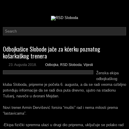
Odbojkašice Slobode jače za kćerku poznatog
košarkaškog trenera
23. Augusta 2018.
Odbojka
,
RSD Sloboda
,
Vijesti
Ženska ekipa
odbojkaškog
kluba Sloboda, pripreme je počela 6. augusta, a da se radi veoma ozbiljno
potvrđuju informacije da se radi dva puta dnevno, ujutro na stadionu
Tušanj, naveče u dvorani Mejdan.
Novi trener Armin Dervišević forsira “muški” rad i nema milosti prema
“lastavicama”.
-Ekipa fizički spremna ulazi u drugi dio priprema, uključuje se polako rad