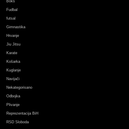
Boks
Fudbal
futsal
Gimnastika
Hrvanje
Jiu Jitsu
Karate
Košarka
Kuglanje
Navijači
Nekategorisano
Odbojka
Plivanje
Reprezentacija BiH
RSD Sloboda