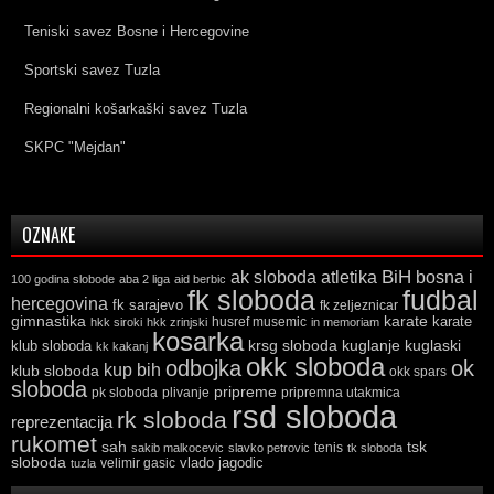
Teniski savez Bosne i Hercegovine
Sportski savez Tuzla
Regionalni košarkaški savez Tuzla
SKPC "Mejdan"
OZNAKE
ak sloboda
atletika
BiH
bosna i
100 godina slobode
aba 2 liga
aid berbic
fk sloboda
fudbal
hercegovina
fk sarajevo
fk zeljeznicar
gimnastika
karate
karate
husref musemic
hkk siroki
hkk zrinjski
in memoriam
kosarka
krsg sloboda
kuglaski
klub sloboda
kuglanje
kk kakanj
okk sloboda
odbojka
ok
kup bih
klub sloboda
okk spars
sloboda
pripreme
pk sloboda
plivanje
pripremna utakmica
rsd sloboda
rk sloboda
reprezentacija
rukomet
tsk
sah
sakib malkocevic
slavko petrovic
tenis
tk sloboda
sloboda
vlado jagodic
velimir gasic
tuzla