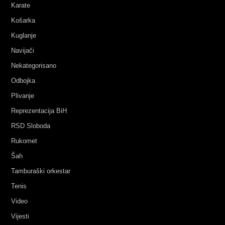
Karate
Košarka
Kuglanje
Navijači
Nekategorisano
Odbojka
Plivanje
Reprezentacija BiH
RSD Sloboda
Rukomet
Šah
Tamburaški orkestar
Tenis
Video
Vijesti