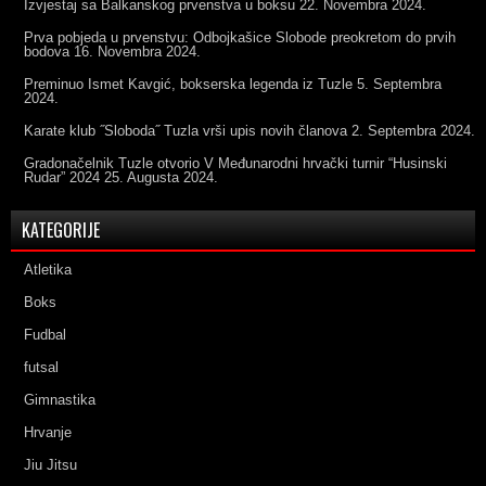
Izvjestaj sa Balkanskog prvenstva u boksu
22. Novembra 2024.
Prva pobjeda u prvenstvu: Odbojkašice Slobode preokretom do prvih
bodova
16. Novembra 2024.
Preminuo Ismet Kavgić, bokserska legenda iz Tuzle
5. Septembra
2024.
Karate klub ˝Sloboda˝ Tuzla vrši upis novih članova
2. Septembra 2024.
Gradonačelnik Tuzle otvorio V Međunarodni hrvački turnir “Husinski
Rudar” 2024
25. Augusta 2024.
KATEGORIJE
Atletika
Boks
Fudbal
futsal
Gimnastika
Hrvanje
Jiu Jitsu