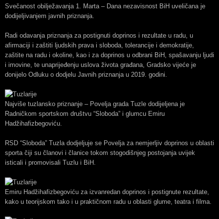
Svečanost obilježavanja 1. Marta – Dana nezavisnost BiH uveličana je
dodijeljivanjem javnih priznanja.
Radi odavanja priznanja za postignuti doprinos i rezultate u radu, u
afirmaciji i zaštiti ljudskih prava i sloboda, tolerancije i demokratije,
zaštite na radu i okoline, kao i za doprinos u odbrani BiH, spašavanju ljudi
i imovine, te unaprijeđenju uslova života građana, Gradsko vijeće je
donijelo Odluku o dodjelu Javnih priznanja u 2019. godini.
Najviše tuzlansko priznanje – Povelja grada Tuzle dodijeljena je
Radničkom sportskom društvu “Sloboda” i glumcu Emiru
Hadžihafizbegoviću.
RSD “Sloboda” Tuzla dodjeljuje se Povelja za nemjerljiv doprinos u oblasti
sporta čiji su članovi i članice tokom stogodišnjeg postojanja uvijek
isticali i promovisali Tuzlu i BiH.
Emiru Hadžihafizbegoviću za izvanredan doprinos i postignute rezultate,
kako u teorijskom tako i u praktičnom radu u oblasti glume, teatra i filma.