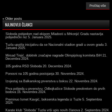
Pročitaj više
«
Older posts
NAJNOVIJI ČLANCI
Sloboda pobjedom nad ekipom Mladosti u Mrkonjić Gradu nastavlja
pobjednički niz
5. Januara 2025.
Tuzla uputila inicijativu da se Nacionalni stadion gradi u ovom gradu
3.
Januara 2025.
Mirsad Tinjić, dobitnik značajne nagrade Olimpijskog komiteta BiH
21.
Decembra 2024.
105 godina RSD Sloboda
20. Decembra 2024.
Ponosni na 105 godina postojanja
30. Novembra 2024.
Izvjestaj sa Balkanskog prvenstva u boksu
22. Novembra 2024.
Prva pobjeda u prvenstvu: Odbojkašice Slobode preokretom do prvih
bodova
16. Novembra 2024.
Preminuo Ismet Kavgić, bokserska legenda iz Tuzle
5. Septembra
2024.
Karate klub ˝Sloboda˝ Tuzla vrši upis novih članova
2. Septembra 2024.