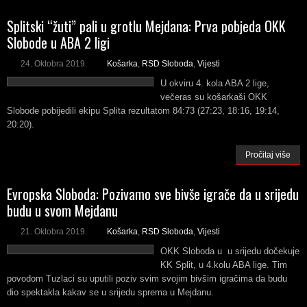
Splitski “žuti” pali u grotlu Mejdana: Prva pobjeda OKK
Slobode u ABA 2 ligi
24. Oktobra 2019.
Košarka
,
RSD Sloboda
,
Vijesti
U okviru 4. kola ABA 2 lige,
večeras su košarkaši OKK
Slobode pobijedili ekipu Splita rezultatom 84:73 (27:23, 18:16, 19:14,
20:20).
Pročitaj više
Evropska Sloboda: Pozivamo sve bivše igrače da u srijedu
budu u svom Mejdanu
21. Oktobra 2019.
Košarka
,
RSD Sloboda
,
Vijesti
OKK Sloboda u u srijedu dočekuje
KK Split, u 4.kolu ABA lige. Tim
povodom Tuzlaci su uputili poziv svim svojim bivšim igračima da budu
dio spektakla kakav se u srijedu sprema u Mejdanu.