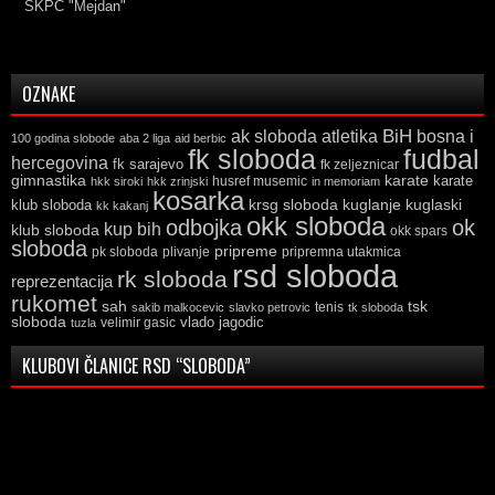
SKPC "Mejdan"
OZNAKE
ak sloboda
atletika
BiH
bosna i
100 godina slobode
aba 2 liga
aid berbic
fk sloboda
fudbal
hercegovina
fk sarajevo
fk zeljeznicar
gimnastika
karate
karate
husref musemic
hkk siroki
hkk zrinjski
in memoriam
kosarka
krsg sloboda
kuglaski
klub sloboda
kuglanje
kk kakanj
okk sloboda
odbojka
ok
kup bih
klub sloboda
okk spars
sloboda
pripreme
pk sloboda
plivanje
pripremna utakmica
rsd sloboda
rk sloboda
reprezentacija
rukomet
tsk
sah
sakib malkocevic
slavko petrovic
tenis
tk sloboda
sloboda
vlado jagodic
velimir gasic
tuzla
KLUBOVI ČLANICE RSD “SLOBODA”