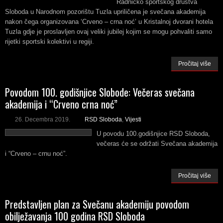
Radničko sportskog društva
Sloboda u Narodnom pozorištu Tuzla upriličena je svečana akademija
nakon čega organizovana ‘Crveno – crna noć’ u Kristalnoj dvorani hotela
Tuzla gdje je proslavljen ovaj veliki jubilej kojim se mogu pohvaliti samo
rijetki sportski kolektivi u regiji.
Pročitaj više
Povodom 100. godišnjice Slobode: Večeras svečana
akademija i “Crveno crna noć”
26. Decembra 2019.
RSD Sloboda
,
Vijesti
U povodu 100.godišnjice RSD Sloboda,
večeras će se održati Svečana akademija
i “Crveno – crnu noć”.
Pročitaj više
Predstavljen plan za Svečanu akademiju povodom
obilježavanja 100 godina RSD Sloboda