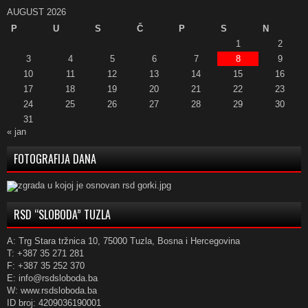
AUGUST 2026
P
U
S
Č
P
S
N
1
2
3
4
5
6
7
8
9
10
11
12
13
14
15
16
17
18
19
20
21
22
23
24
25
26
27
28
29
30
31
« jan
FOTOGRAFIJA DANA
RSD “SLOBODA” TUZLA
A: Trg Stara tržnica 10, 75000 Tuzla, Bosna i Hercegovina
T: +387 35 271 281
F: +387 35 252 370
E: info@rsdsloboda.ba
W: www.rsdsloboda.ba
ID broj: 4209036190001