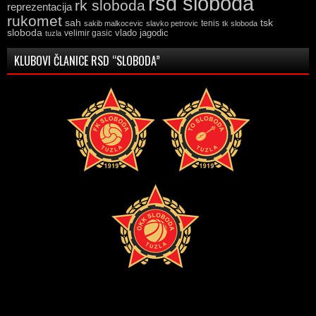
rsd sloboda
rk sloboda
reprezentacija
rukomet
tsk
sah
sakib malkocevic
slavko petrovic
tenis
tk sloboda
sloboda
vlado jagodic
velimir gasic
tuzla
KLUBOVI ČLANICE RSD “SLOBODA”