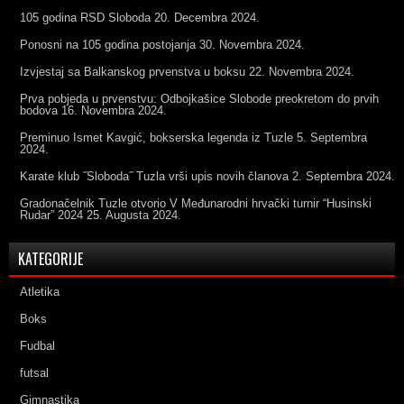
105 godina RSD Sloboda
20. Decembra 2024.
Ponosni na 105 godina postojanja
30. Novembra 2024.
Izvjestaj sa Balkanskog prvenstva u boksu
22. Novembra 2024.
Prva pobjeda u prvenstvu: Odbojkašice Slobode preokretom do prvih
bodova
16. Novembra 2024.
Preminuo Ismet Kavgić, bokserska legenda iz Tuzle
5. Septembra
2024.
Karate klub ˝Sloboda˝ Tuzla vrši upis novih članova
2. Septembra 2024.
Gradonačelnik Tuzle otvorio V Međunarodni hrvački turnir “Husinski
Rudar” 2024
25. Augusta 2024.
KATEGORIJE
Atletika
Boks
Fudbal
futsal
Gimnastika