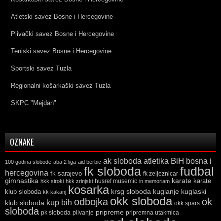
Atletski savez Bosne i Hercegovine
Plivački savez Bosne i Hercegovine
Teniski savez Bosne i Hercegovine
Sportski savez Tuzla
Regionalni košarkaški savez Tuzla
SKPC "Mejdan"
OZNAKE
ak sloboda
atletika
BiH
bosna i
100 godina slobode
aba 2 liga
aid berbic
fk sloboda
fudbal
hercegovina
fk sarajevo
fk zeljeznicar
gimnastika
karate
karate
husref musemic
hkk siroki
hkk zrinjski
in memoriam
kosarka
krsg sloboda
kuglaski
klub sloboda
kuglanje
kk kakanj
okk sloboda
odbojka
ok
kup bih
klub sloboda
okk spars
sloboda
pripreme
pk sloboda
plivanje
pripremna utakmica