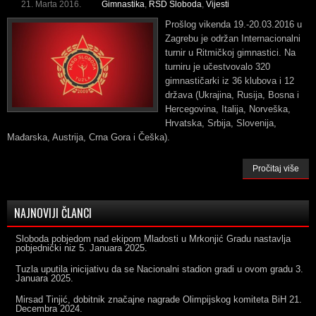
21. Marta 2016.
Gimnastika
,
RSD Sloboda
,
Vijesti
Prošlog vikenda 19.-20.03.2016 u
Zagrebu je održan Internacionalni
turnir u Ritmičkoj gimnastici. Na
turniru je učestvovalo 320
gimnastičarki iz 36 klubova i 12
država (Ukrajina, Rusija, Bosna i
Hercegovina, Italija, Norveška,
Hrvatska, Srbija, Slovenija,
Mađarska, Austrija, Crna Gora i Češka).
Pročitaj više
NAJNOVIJI ČLANCI
Sloboda pobjedom nad ekipom Mladosti u Mrkonjić Gradu nastavlja
pobjednički niz
5. Januara 2025.
Tuzla uputila inicijativu da se Nacionalni stadion gradi u ovom gradu
3.
Januara 2025.
Mirsad Tinjić, dobitnik značajne nagrade Olimpijskog komiteta BiH
21.
Decembra 2024.