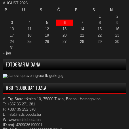
AUGUST 2026
P
U
S
Č
P
S
N
1
2
3
4
5
6
7
8
9
10
11
12
13
14
15
16
17
18
19
20
21
22
23
24
25
26
27
28
29
30
31
« jan
FOTOGRAFIJA DANA
RSD “SLOBODA” TUZLA
A: Trg Stara tržnica 10, 75000 Tuzla, Bosna i Hercegovina
T: +387 35 271 281
F: +387 35 252 370
E: info@rsdsloboda.ba
W: www.rsdsloboda.ba
ID broj: 4209036190001