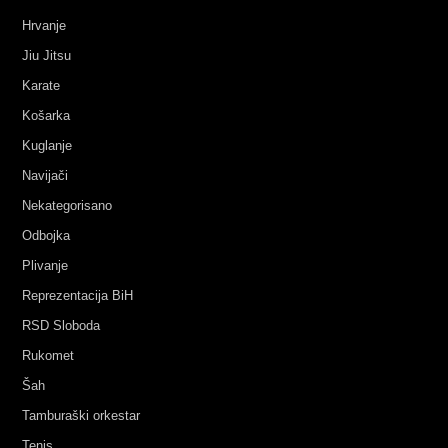
Hrvanje
Jiu Jitsu
Karate
Košarka
Kuglanje
Navijači
Nekategorisano
Odbojka
Plivanje
Reprezentacija BiH
RSD Sloboda
Rukomet
Šah
Tamburaški orkestar
Tenis