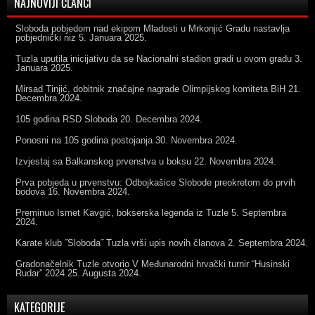
NAJNOVIJI ČLANCI
Sloboda pobjedom nad ekipom Mladosti u Mrkonjić Gradu nastavlja
pobjednički niz
5. Januara 2025.
Tuzla uputila inicijativu da se Nacionalni stadion gradi u ovom gradu
3.
Januara 2025.
Mirsad Tinjić, dobitnik značajne nagrade Olimpijskog komiteta BiH
21.
Decembra 2024.
105 godina RSD Sloboda
20. Decembra 2024.
Ponosni na 105 godina postojanja
30. Novembra 2024.
Izvjestaj sa Balkanskog prvenstva u boksu
22. Novembra 2024.
Prva pobjeda u prvenstvu: Odbojkašice Slobode preokretom do prvih
bodova
16. Novembra 2024.
Preminuo Ismet Kavgić, bokserska legenda iz Tuzle
5. Septembra
2024.
Karate klub ˝Sloboda˝ Tuzla vrši upis novih članova
2. Septembra 2024.
Gradonačelnik Tuzle otvorio V Međunarodni hrvački turnir “Husinski
Rudar” 2024
25. Augusta 2024.
KATEGORIJE