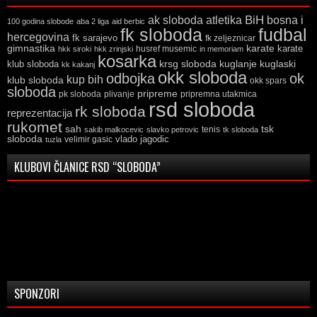
ak sloboda
atletika
BiH
bosna i
100 godina slobode
aba 2 liga
aid berbic
fk sloboda
fudbal
hercegovina
fk sarajevo
fk zeljeznicar
gimnastika
karate
karate
husref musemic
hkk siroki
hkk zrinjski
in memoriam
kosarka
krsg sloboda
kuglaski
klub sloboda
kuglanje
kk kakanj
okk sloboda
odbojka
ok
kup bih
klub sloboda
okk spars
sloboda
pripreme
pk sloboda
plivanje
pripremna utakmica
rsd sloboda
rk sloboda
reprezentacija
rukomet
tsk
sah
sakib malkocevic
slavko petrovic
tenis
tk sloboda
sloboda
vlado jagodic
velimir gasic
tuzla
KLUBOVI ČLANICE RSD “SLOBODA”
SPONZORI