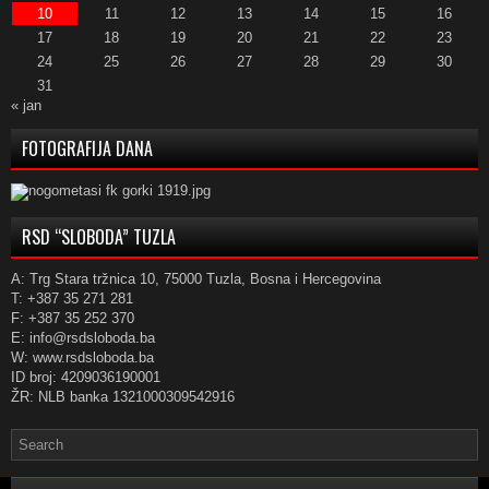
10
11
12
13
14
15
16
17
18
19
20
21
22
23
24
25
26
27
28
29
30
31
« jan
FOTOGRAFIJA DANA
RSD “SLOBODA” TUZLA
A: Trg Stara tržnica 10, 75000 Tuzla, Bosna i Hercegovina
T: +387 35 271 281
F: +387 35 252 370
E: info@rsdsloboda.ba
W: www.rsdsloboda.ba
ID broj: 4209036190001
ŽR: NLB banka 1321000309542916