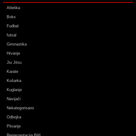
Atletika
Boks
Fudbal
futsal
Gimnastika
Hrvanje
Jiu Jitsu
Karate
Košarka
Kuglanje
Navijači
Nekategorisano
Odbojka
Plivanje
Reprezentacija BiH