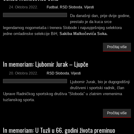
24. Oktobra 2022.
Fudbal
,
RSD Sloboda
,
Vijesti
Da današnji dan, prije dvije godine,
prestalo je da kuca srce
legendarnog nogometaša i trenera Slobode i najuspješnijeg selektora
jedne omladinske selekcije BiH,
Sakiba Malkočevića Soka.
Pročitaj više
In memoriam: Ljubomir Jurak – Ljupče
20. Oktobra 2022.
RSD Sloboda
,
Vijesti
Ljubomir Jurak, bio je dugogodišnji
društveni i sportski radnik, član
Uprave Radničkog sportskog društva “Sloboda” u zlatnim vremenima
tuzlanskog sporta.
Pročitaj više
In memoriam: U Tuzli u 66. godini života preminuo