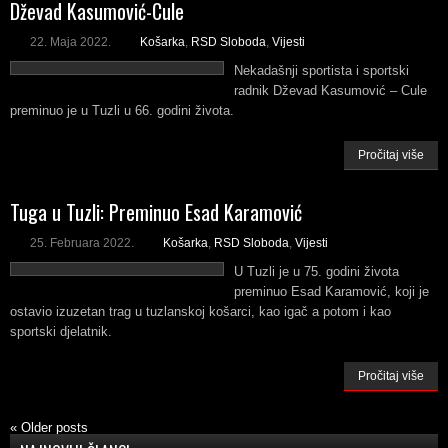
Dževad Kasumović-Cule
22. Maja 2022.
Košarka
,
RSD Sloboda
,
Vijesti
Nekadašnji sportista i sportski
radnik Dževad Kasumović – Cule
preminuo je u Tuzli u 66. godini života.
Pročitaj više
Tuga u Tuzli: Preminuo Esad Karamović
25. Februara 2022.
Košarka
,
RSD Sloboda
,
Vijesti
U Tuzli je u 75. godini života
preminuo Esad Karamović, koji je
ostavio izuzetan trag u tuzlanskoj košarci, kao igač a potom i kao
sportski djelatnik.
Pročitaj više
«
Older posts