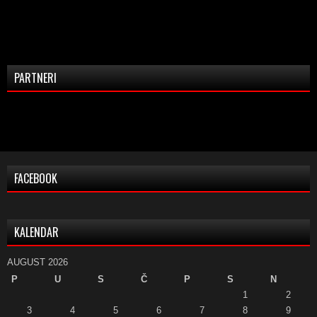
PARTNERI
FACEBOOK
KALENDAR
AUGUST 2026
P
U
S
Č
P
S
N
1
2
3
4
5
6
7
8
9