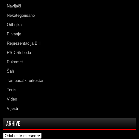
Navijači
Nekategorisano
Odbojka
Plivanje
Reprezentacija BiH
RSD Sloboda
Rukomet
Šah
Tamburaški orkestar
Tenis
Video
Vijesti
ARHIVE
Arhive