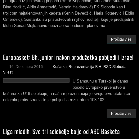
pet igrača iz juniorskog pogona (Amar Beganović, Muhamed Muratović,
Dino Hodžić, Aldin Ahmetović, Nermin Hajdarević) FK Sloboda kao i
trojicom najtalentovanijih kadeta (Kenin Devedžić, Haris Kotarević i Eldin
Omerović). Sastanku su prisustvovali i njihovi roditelji koje je predsjednik
kluba Senad Mujkanović upoznao sa budućim planovima.
Pročitaj više
Eurobasket: Bh. juniori nakon produžetka pobijedili Izrael
16. Decembra 2016.
Košarka
,
Reprezentacija BiH
,
RSD Sloboda
,
Vijesti
U Samsunu u Turskoj je danas
počelo Evropsko prvenstvo u
košarci za U18 selekcije, a naša reprezentacija je svoju prvu utakmicu
odigrala protiv Izraela te je pobijedila rezultatom 103:102.
Pročitaj više
Liga mladih: Sve tri selekcije bolje od ABC Basketa