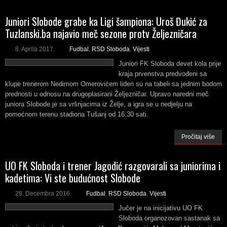
Juniori Slobode grabe ka Ligi šampiona: Uroš Đukić za
Tuzlanski.ba najavio meč sezone protv Željezničara
8. Aprila 2017.
Fudbal
,
RSD Sloboda
,
Vijesti
Juniori FK Sloboda devet kola prije
kraja prvenstva predvođeni sa
klupe trenerom Nedimom Omerovićem lideri su na tabeli sa jednim bodom
prednosti u odnosu na drugoplasirani Željezničar. Upravo naredni meč
juniora Slobode je sa vršnjacima iz Želje, a igra se u nedjelju na
pomoćnom terenu stadiona Tušanj od 16:30 sati.
Pročitaj više
UO FK Sloboda i trener Jagodić razgovarali sa juniorima i
kadetima: Vi ste budućnost Slobode
28. Decembra 2016.
Fudbal
,
RSD Sloboda
,
Vijesti
Jučer je na inicijativu UO FK
Sloboda organozovan sastanak sa