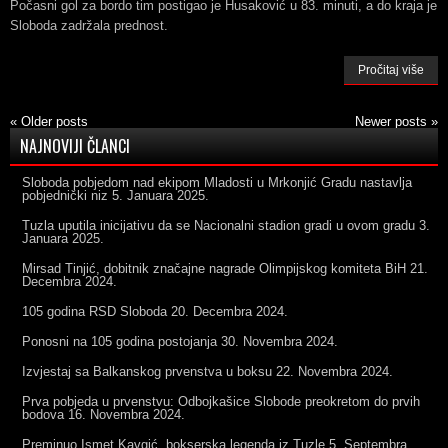
Počasni gol za bordo tim postigao je Husaković u 83. minuti, a do kraja je
Sloboda zadržala prednost.
Pročitaj više
«
Older posts
Newer posts
»
NAJNOVIJI ČLANCI
Sloboda pobjedom nad ekipom Mladosti u Mrkonjić Gradu nastavlja
pobjednički niz
5. Januara 2025.
Tuzla uputila inicijativu da se Nacionalni stadion gradi u ovom gradu
3.
Januara 2025.
Mirsad Tinjić, dobitnik značajne nagrade Olimpijskog komiteta BiH
21.
Decembra 2024.
105 godina RSD Sloboda
20. Decembra 2024.
Ponosni na 105 godina postojanja
30. Novembra 2024.
Izvjestaj sa Balkanskog prvenstva u boksu
22. Novembra 2024.
Prva pobjeda u prvenstvu: Odbojkašice Slobode preokretom do prvih
bodova
16. Novembra 2024.
Preminuo Ismet Kavgić, bokserska legenda iz Tuzle
5. Septembra