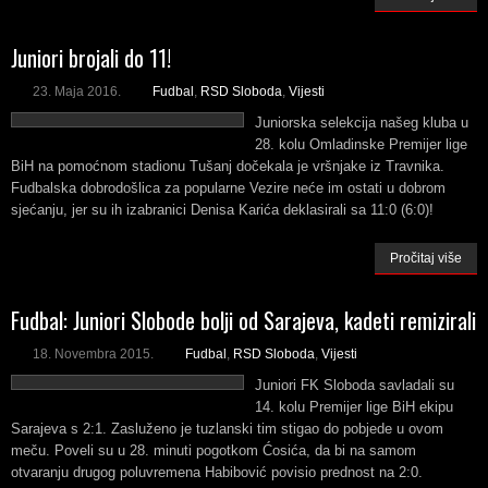
Juniori brojali do 11!
23. Maja 2016.
Fudbal
,
RSD Sloboda
,
Vijesti
Juniorska selekcija našeg kluba u
28. kolu Omladinske Premijer lige
BiH na pomoćnom stadionu Tušanj dočekala je vršnjake iz Travnika.
Fudbalska dobrodošlica za popularne Vezire neće im ostati u dobrom
sjećanju, jer su ih izabranici Denisa Karića deklasirali sa 11:0 (6:0)!
Pročitaj više
Fudbal: Juniori Slobode bolji od Sarajeva, kadeti remizirali
18. Novembra 2015.
Fudbal
,
RSD Sloboda
,
Vijesti
Juniori FK Sloboda savladali su
14. kolu Premijer lige BiH ekipu
Sarajeva s 2:1. Zasluženo je tuzlanski tim stigao do pobjede u ovom
meču. Poveli su u 28. minuti pogotkom Ćosića, da bi na samom
otvaranju drugog poluvremena Habibović povisio prednost na 2:0.