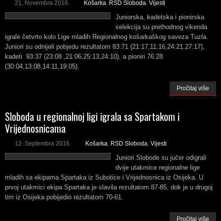
21. Novembra 2016.
Košarka
,
RSD Sloboda
,
Vijesti
Juniorska, kadetska i pionirska
selekcija su prethodnog vikenda
igrale četvrto kolo Lige mladih Regionalnog košarkaškog saveza Tuzla.
Juniori su odnijeli pobjedu rezultatom 83:71 (21:17,11:16,24:21,27:17),
kadeti 93:37 (23:08 ,21:06,25:13,24:10), a pioniri 76:28
(30:04,13:08,14:11,19:05).
Pročitaj više
Sloboda u regionalnoj ligi igrala sa Spartakom i
Vrijednosnicama
12. Septembra 2016.
Košarka
,
RSD Sloboda
,
Vijesti
Juniori Slobode su jučer odigrali
dvije utakmice regionalne lige
mladih sa ekipama Spartaka iz Subotice i Vrijednosnica iz Osijeka. U
prvoj utakmici ekipa Spartaka je slavila rezultatom 87-85, dok je u drugoj
tim iz Osijeka pobijedio rezultatom 70-61.
Pročitaj više