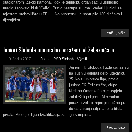
stacionarom“ Ze-do kantona, dok je tehničku organizaciju uspješno
uradio šahovski klub “Čelik“. Pravo nastupa su imali kadeti i juniori sa
mjestom prebavilišta u FBiH. Na prvenstvu je nastupilo 130 dječaka i
djevojčica.
Pročitaj više
Juniori Slobode minimalno poraženi od Željezničara
9. Aprila 2017.
Fudbal
,
RSD Sloboda
,
Vijesti
Juniori FK Sloboda Tuzla danas su
na Tušnju odigrali derbi utakmicu
25. kola juniorske lige, protiv
juniora FK Željezničar, ekipa
Nedima Omerovića nije uspjela
zabilježiti pobjedu. Minimalan
poraz u velikoj mjeri je otežao put
do ostvarenja cilja, a to je titula
prvaka Premijer lige i kvalifikacija za Ligu šampiona.
Pročitaj više