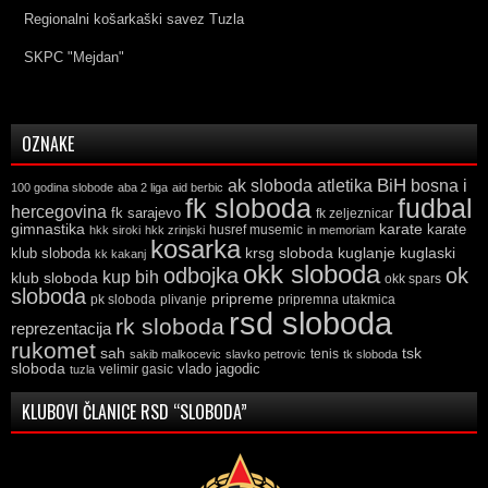
Regionalni košarkaški savez Tuzla
SKPC "Mejdan"
OZNAKE
ak sloboda
atletika
BiH
bosna i
100 godina slobode
aba 2 liga
aid berbic
fk sloboda
fudbal
hercegovina
fk sarajevo
fk zeljeznicar
gimnastika
karate
karate
husref musemic
hkk siroki
hkk zrinjski
in memoriam
kosarka
krsg sloboda
kuglaski
klub sloboda
kuglanje
kk kakanj
okk sloboda
odbojka
ok
kup bih
klub sloboda
okk spars
sloboda
pripreme
pk sloboda
plivanje
pripremna utakmica
rsd sloboda
rk sloboda
reprezentacija
rukomet
tsk
sah
sakib malkocevic
slavko petrovic
tenis
tk sloboda
sloboda
vlado jagodic
velimir gasic
tuzla
KLUBOVI ČLANICE RSD “SLOBODA”