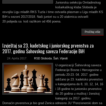
Juniorska selekcija Omladinskog
košarkaškog kluba Sloboda je
osvojila Ligu mladih RKS Tuzla i time ostvarila plasman u Ligu mladih KS
BiH u sezoni 2017/2018. Naši juniori su u 20 utakmica ostvarili
20 pobjeda sa koš razlikom od 456 poena.
Pročitaj više
Izvještaj sa 23. kadetskog i juniorskog prvenstva za
2017. godinu Šahovskog saveza Federacije BiH
24. Aprila 2017.
RSD Sloboda
,
Šah
,
Vijesti
U organizaciji Šahovskog saveza
Federacije Bosne i Hercegovine u
periodu 20-23. 04. 2017. godine
održano je 23. kadetsko prvenstvo
u kategorijama do 8, 10, 12, 14, 16
i 18 godine te juniorsko prvenstvo
do 20 godina u muškoj i ženskoj
kategoriji za 2017. godinu.
Domaćin prvenstva je bio grad Zenica odnosno JU “Penzionerski dom sa