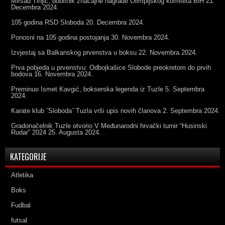
Mirsad Tinjić, dobitnik značajne nagrade Olimpijskog komiteta BiH
21.
Decembra 2024.
105 godina RSD Sloboda
20. Decembra 2024.
Ponosni na 105 godina postojanja
30. Novembra 2024.
Izvjestaj sa Balkanskog prvenstva u boksu
22. Novembra 2024.
Prva pobjeda u prvenstvu: Odbojkašice Slobode preokretom do prvih
bodova
16. Novembra 2024.
Preminuo Ismet Kavgić, bokserska legenda iz Tuzle
5. Septembra
2024.
Karate klub ˝Sloboda˝ Tuzla vrši upis novih članova
2. Septembra 2024.
Gradonačelnik Tuzle otvorio V Međunarodni hrvački turnir “Husinski
Rudar” 2024
25. Augusta 2024.
KATEGORIJE
Atletika
Boks
Fudbal
futsal