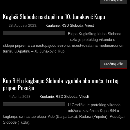
Pročitaj više
Kuglaši Slobode nastupili na 10. Junaković Kupu
28. Augusta 2023.
Kuglanje
,
RSD Sloboda
,
Vijesti
Ekipa Kuglaškog kluba Sloboda
Tuzla je proteklog vikenda u
sklopu priprema za nastupajuću sezonu, učestvovala na međunarodnom
turniru u Apatinu – X. Junaković Kup.
Pročitaj više
Kup BiH u kuglanju: Sloboda izgubila oba meča, trofej
pripao Posušju
4. Aprila 2023.
Kuglanje
,
RSD Sloboda
,
Vijesti
U Gradiški je proteklog vikenda
održana završnica Kupa BiH u
kuglanju, uz nastup ekipa Ade (Banja Luka), Rudara (Prijedor), Posušja i
Slobode (Tuzla).