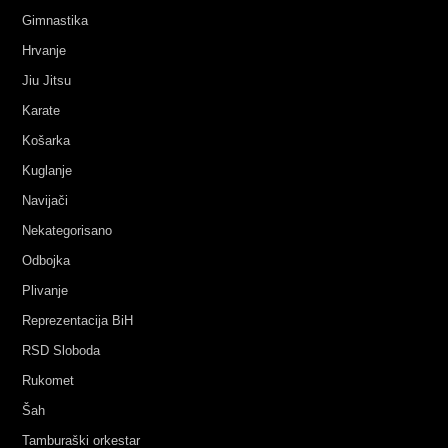
Gimnastika
Hrvanje
Jiu Jitsu
Karate
Košarka
Kuglanje
Navijači
Nekategorisano
Odbojka
Plivanje
Reprezentacija BiH
RSD Sloboda
Rukomet
Šah
Tamburaški orkestar