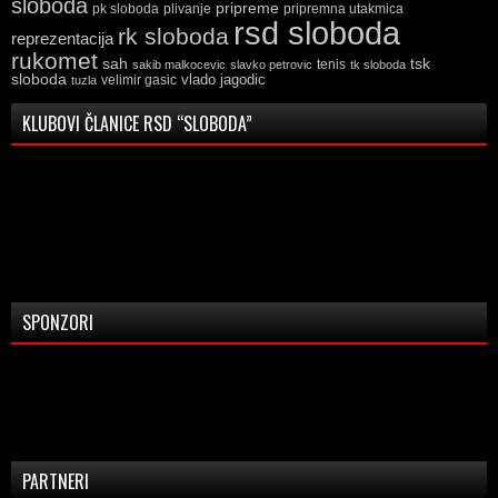
sloboda
pripreme
pk sloboda
plivanje
pripremna utakmica
rsd sloboda
rk sloboda
reprezentacija
rukomet
tsk
sah
sakib malkocevic
slavko petrovic
tenis
tk sloboda
sloboda
vlado jagodic
velimir gasic
tuzla
KLUBOVI ČLANICE RSD “SLOBODA”
SPONZORI
PARTNERI