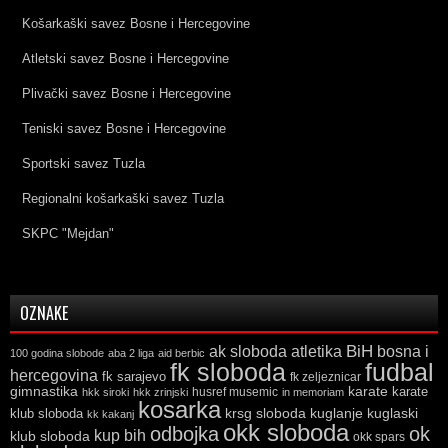
Košarkaški savez Bosne i Hercegovine
Atletski savez Bosne i Hercegovine
Plivački savez Bosne i Hercegovine
Teniski savez Bosne i Hercegovine
Sportski savez Tuzla
Regionalni košarkaški savez Tuzla
SKPC "Mejdan"
OZNAKE
ak sloboda
atletika
BiH
bosna i
100 godina slobode
aba 2 liga
aid berbic
fk sloboda
fudbal
hercegovina
fk sarajevo
fk zeljeznicar
gimnastika
karate
karate
husref musemic
hkk siroki
hkk zrinjski
in memoriam
kosarka
krsg sloboda
kuglaski
klub sloboda
kuglanje
kk kakanj
okk sloboda
odbojka
ok
kup bih
klub sloboda
okk spars