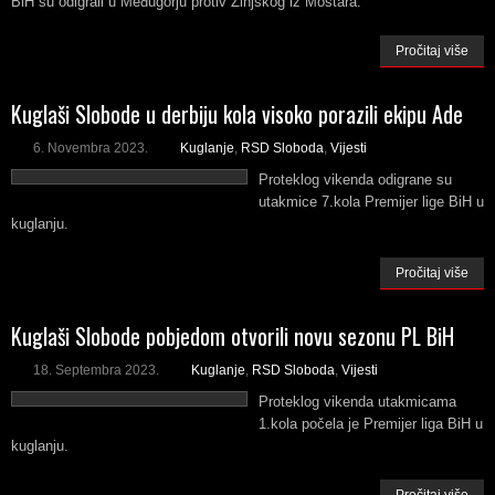
BiH su odigrali u Međugorju protiv Zinjskog iz Mostara.
Pročitaj više
Kuglaši Slobode u derbiju kola visoko porazili ekipu Ade
6. Novembra 2023.
Kuglanje
,
RSD Sloboda
,
Vijesti
Proteklog vikenda odigrane su
utakmice 7.kola Premijer lige BiH u
kuglanju.
Pročitaj više
Kuglaši Slobode pobjedom otvorili novu sezonu PL BiH
18. Septembra 2023.
Kuglanje
,
RSD Sloboda
,
Vijesti
Proteklog vikenda utakmicama
1.kola počela je Premijer liga BiH u
kuglanju.