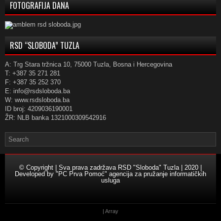
FOTOGRAFIJA DANA
RSD “SLOBODA” TUZLA
A: Trg Stara tržnica 10, 75000 Tuzla, Bosna i Hercegovina
T: +387 35 271 281
F: +387 35 252 370
E: info@rsdsloboda.ba
W: www.rsdsloboda.ba
ID broj: 4209036190001
ŽR: NLB banka 1321000309542916
© Copyright | Sva prava zadržava RSD "Sloboda" Tuzla | 2020 |
Developed by
"PC Prva Pomoć" agencija za pružanje informatičkih
usluga
| Array