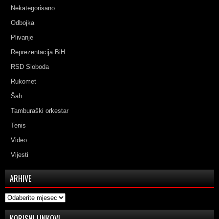
Nekategorisano
Odbojka
Plivanje
Reprezentacija BiH
RSD Sloboda
Rukomet
Šah
Tamburaški orkestar
Tenis
Video
Vijesti
ARHIVE
Arhive
KORISNI LINKOVI