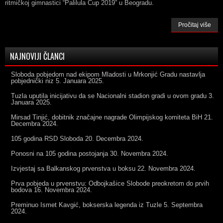
ritmičkoj gimnastici “Palilula Cup 2019” u Beogradu.
Pročitaj više
NAJNOVIJI ČLANCI
Sloboda pobjedom nad ekipom Mladosti u Mrkonjić Gradu nastavlja
pobjednički niz
5. Januara 2025.
Tuzla uputila inicijativu da se Nacionalni stadion gradi u ovom gradu
3.
Januara 2025.
Mirsad Tinjić, dobitnik značajne nagrade Olimpijskog komiteta BiH
21.
Decembra 2024.
105 godina RSD Sloboda
20. Decembra 2024.
Ponosni na 105 godina postojanja
30. Novembra 2024.
Izvjestaj sa Balkanskog prvenstva u boksu
22. Novembra 2024.
Prva pobjeda u prvenstvu: Odbojkašice Slobode preokretom do prvih
bodova
16. Novembra 2024.
Preminuo Ismet Kavgić, bokserska legenda iz Tuzle
5. Septembra
2024.