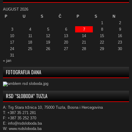
AUGUST 2026
P
U
S
Č
P
S
N
1
2
3
4
5
6
7
8
9
10
11
12
13
14
15
16
17
18
19
20
21
22
23
24
25
26
27
28
29
30
31
« jan
FOTOGRAFIJA DANA
RSD “SLOBODA” TUZLA
A: Trg Stara tržnica 10, 75000 Tuzla, Bosna i Hercegovina
T: +387 35 271 281
F: +387 35 252 370
E: info@rsdsloboda.ba
W: www.rsdsloboda.ba