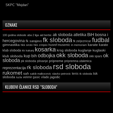
SKPC "Mejdan"
OZNAKE
ak sloboda
atletika
BiH
bosna i
100 godina slobode
aba 2 liga
aid berbic
fk sloboda
fudbal
hercegovina
fk sarajevo
fk zeljeznicar
gimnastika
karate
karate
husref musemic
hkk siroki
hkk zrinjski
in memoriam
kosarka
krsg sloboda
kuglaski
klub sloboda
kuglanje
kk kakanj
okk sloboda
odbojka
ok
kup bih
klub sloboda
okk spars
sloboda
pripreme
pk sloboda
plivanje
pripremna utakmica
rsd sloboda
rk sloboda
reprezentacija
rukomet
tsk
sah
sakib malkocevic
slavko petrovic
tenis
tk sloboda
sloboda
vlado jagodic
velimir gasic
tuzla
KLUBOVI ČLANICE RSD “SLOBODA”