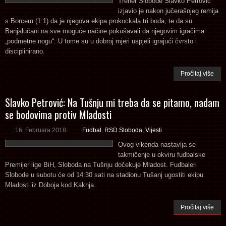
Trener Slobode Slavko Petrović
izjavio je nakon jučerašnjeg remija
s Borcem (1:1) da je njegova ekipa prokockala tri boda, te da su
Banjalučani na sve moguće načine pokušavali da njegovim igračima
„podmetne nogu“. U tome su u dobroj mjeri uspjeli igrajući čvrsto i
disciplinirano.
Pročitaj više
Slavko Petrović: Na Tušnju mi treba da se pitamo, nadam
se bodovima protiv Mladosti
16. Februara 2018.
Fudbal
,
RSD Sloboda
,
Vijesti
Ovog vikenda nastavlja se
takmičenje u okviru fudbalske
Premijer lige BiH, Sloboda na Tušnju dočekuje Mladost. Fudbaleri
Slobode u subotu će od 14:30 sati na stadionu Tušanj ugostiti ekipu
Mladosti iz Doboja kod Kaknja.
Pročitaj više