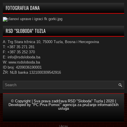
FOTOGRAFIJA DANA
RSD “SLOBODA” TUZLA
A: Trg Stara tržnica 10, 75000 Tuzla, Bosna i Hercegovina
T: +387 35 271 281
F: +387 35 252 370
E: info@rsdsloboda.ba
W: www.rsdsloboda.ba
ID broj: 4209036190001
ŽR: NLB banka 1321000309542916
© Copyright | Sva prava zadržava RSD "Sloboda" Tuzla | 2020 |
Developed by
"PC Prva Pomoć" agencija za pružanje informatičkih
usluga
| Array