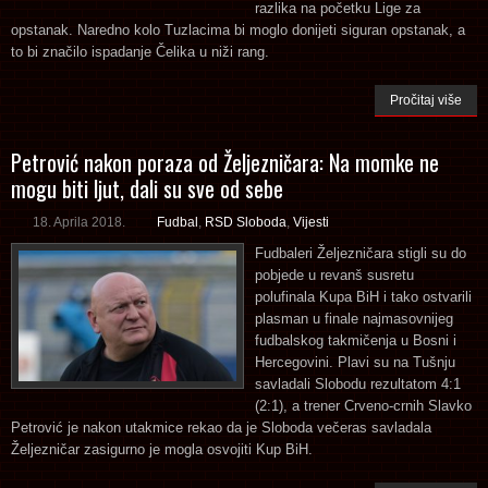
razlika na početku Lige za
opstanak. Naredno kolo Tuzlacima bi moglo donijeti siguran opstanak, a
to bi značilo ispadanje Čelika u niži rang.
Pročitaj više
Petrović nakon poraza od Željezničara: Na momke ne
mogu biti ljut, dali su sve od sebe
18. Aprila 2018.
Fudbal
,
RSD Sloboda
,
Vijesti
Fudbaleri Željezničara stigli su do
pobjede u revanš susretu
polufinala Kupa BiH i tako ostvarili
plasman u finale najmasovnijeg
fudbalskog takmičenja u Bosni i
Hercegovini. Plavi su na Tušnju
savladali Slobodu rezultatom 4:1
(2:1), a trener Crveno-crnih Slavko
Petrović je nakon utakmice rekao da je Sloboda večeras savladala
Željezničar zasigurno je mogla osvojiti Kup BiH.