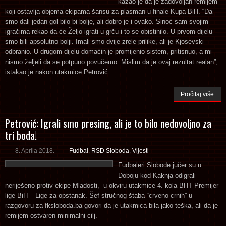
kazao je da je zadovoljan remijem
koji ostavlja objema ekipama šansu za plasman u finale Kupa BiH. “Da
smo dali jedan gol bilo bi bolje, ali dobro je i ovako. Sinoć sam svojim
igračima rekao da će Željo igrati u grču i to se obistinilo. U prvom dijelu
smo bili apsolutno bolji. Imali smo dvije zrele prilike, ali je Kjosevski
odbranio. U drugom dijelu domaćin je promijenio sistem, pritisnuo, a mi
nismo željeli da se potpuno povučemo. Mislim da je ovaj rezultat realan”,
istakao je nakon utakmice Petrović.
Pročitaj više
Petrović: Igrali smo presing, ali je to bilo nedovoljno za
tri boda!
8. Aprila 2018.
Fudbal
,
RSD Sloboda
,
Vijesti
Fudbaleri Slobode jučer su u
Doboju kod Kaknja odigrali
neriješeno protiv ekipe Mladosti, u okviru utakmice 4. kola BHT Premijer
lige BiH – Lige za opstanak. Šef stručnog štaba “crveno-crnih” u
razgovoru za fksloboda.ba govori da je utakmica bila jako teška, ali da je
remijem ostvaren minimalni cilj.