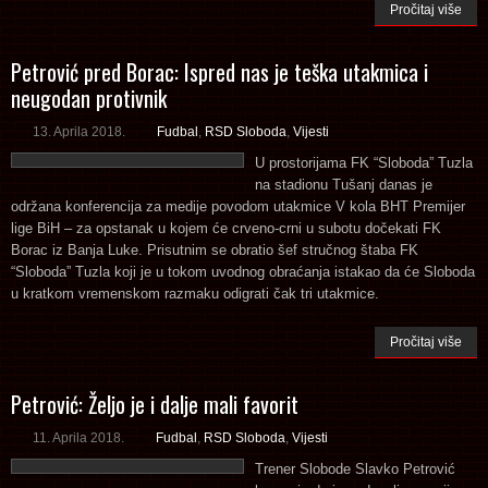
Pročitaj više
Petrović pred Borac: Ispred nas je teška utakmica i
neugodan protivnik
13. Aprila 2018.
Fudbal
,
RSD Sloboda
,
Vijesti
U prostorijama FK “Sloboda” Tuzla
na stadionu Tušanj danas je
održana konferencija za medije povodom utakmice V kola BHT Premijer
lige BiH – za opstanak u kojem će crveno-crni u subotu dočekati FK
Borac iz Banja Luke. Prisutnim se obratio šef stručnog štaba FK
“Sloboda” Tuzla koji je u tokom uvodnog obraćanja istakao da će Sloboda
u kratkom vremenskom razmaku odigrati čak tri utakmice.
Pročitaj više
Petrović: Željo je i dalje mali favorit
11. Aprila 2018.
Fudbal
,
RSD Sloboda
,
Vijesti
Trener Slobode Slavko Petrović