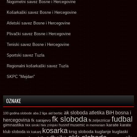
Nogometni savez Bosne i Hercegovine
Košarkaški savez Bosne i Hercegovine
Atletski savez Bosne i Hercegovine
Plivački savez Bosne i Hercegovine
Teniski savez Bosne i Hercegovine
Sportski savez Tuzla
Regionalni košarkaški savez Tuzla
SKPC "Mejdan"
OZNAKE
ak sloboda
atletika
BiH
bosna i
100 godina slobode
aba 2 liga
aid berbic
fk sloboda
fudbal
hercegovina
fk sarajevo
fk zeljeznicar
gimnastika
karate
karate
husref musemic
hkk siroki
hkk zrinjski
in memoriam
kosarka
krsg sloboda
kuglaski
klub sloboda
kuglanje
kk kakanj