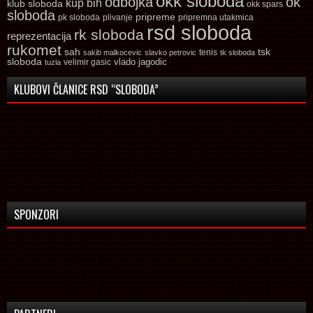
okk sloboda
odbojka
ok
kup bih
klub sloboda
okk spars
sloboda
pripreme
pk sloboda
plivanje
pripremna utakmica
rsd sloboda
rk sloboda
reprezentacija
rukomet
tsk
sah
sakib malkocevic
slavko petrovic
tenis
tk sloboda
sloboda
vlado jagodic
velimir gasic
tuzla
KLUBOVI ČLANICE RSD “SLOBODA”
SPONZORI