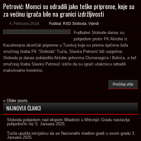
Petrović: Momci su odradili jako teške pripreme, koje su
za većinu igrača bile na granici izdržljivosti
4. Februara 2018.
Fudbal
,
RSD Sloboda
,
Vijesti
Fudbaleri Slobode danas su
pobjedom protiv FK Aktobe iz
Kazahstana okončali pripreme u Turskoj koje su prema riječima šefa
stručnog štaba FK “Sloboda” Tuzla, Slavka Petrović bili uspješne.
Sloboda je danas pobijedila Aktobe golovima Osmanagića i Bekića, a šef
stručnog štaba Slavko Petrović ističe da su igrači utakmicu odradili
maksimalno korektno.
Pročitaj više
«
Older posts
NAJNOVIJI ČLANCI
Sloboda pobjedom nad ekipom Mladosti u Mrkonjić Gradu nastavlja
pobjednički niz
5. Januara 2025.
Tuzla uputila inicijativu da se Nacionalni stadion gradi u ovom gradu
3.
Januara 2025.