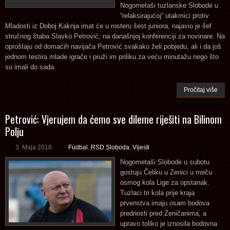
Nogometaši tuzlanske Slobode u
“relaksirajućoj“ utakmici protiv
Mladosti iz Doboj Kaknja imat će u rosteru šest juniora, najavio je šef
stručnog štaba Slavko Petrović, na današnjoj konferenciji za novinare. Na
oproštaju od domaćih navijača Petrović svakako želi pobjedu, ali i da još
jednom testira mlade igrače i pruži im priliku za veću minutažu nego što
su imali do sada.
Pročitaj više
Petrović: Vjerujem da ćemo sve dileme riješiti na Bilinom
Polju
3. Maja 2018.
Fudbal
,
RSD Sloboda
,
Vijesti
Nogometaši Slobode u subotu
gostuju Čeliku u Zenici u meču
osmog kola Lige za opstanak.
Tuzlaci tri kola prije kraja
prvenstva imaju osam bodova
prednosti pred Zeničanima, a
upravo toliko je iznosila bodovna