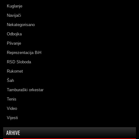
Kuglanje
Navijači
Nekategorisano
Odbojka
Plivanje
Reprezentacija BiH
RSD Sloboda
Rukomet
Šah
Tamburaški orkestar
Tenis
Video
Vijesti
ARHIVE