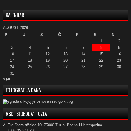
KALENDAR
AUGUST 2026
P
U
S
Č
P
S
N
1
2
3
4
5
6
7
8
9
10
11
12
13
14
15
16
17
18
19
20
21
22
23
24
25
26
27
28
29
30
31
« jan
FOTOGRAFIJA DANA
RSD “SLOBODA” TUZLA
A: Trg Stara tržnica 10, 75000 Tuzla, Bosna i Hercegovina
T: +387 35 271 281