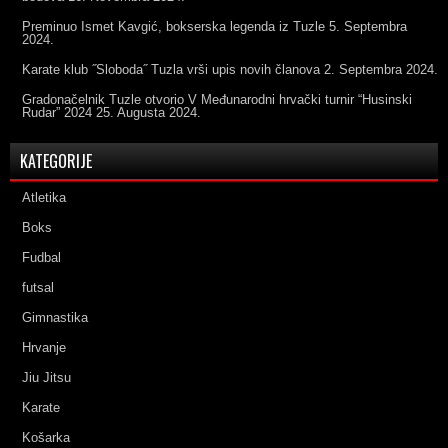
Preminuo Ismet Kavgić, bokserska legenda iz Tuzle
5. Septembra
2024.
Karate klub ˝Sloboda˝ Tuzla vrši upis novih članova
2. Septembra 2024.
Gradonačelnik Tuzle otvorio V Međunarodni hrvački turnir “Husinski
Rudar” 2024
25. Augusta 2024.
KATEGORIJE
Atletika
Boks
Fudbal
futsal
Gimnastika
Hrvanje
Jiu Jitsu
Karate
Košarka