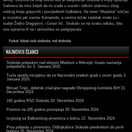
Salinesa da nisu željeli da im izađu u susret i odlože utakmicu zbog
velikog broja gripoznih i povrijeđenih fudbalera. Na teren “Mejdana” istrčao
je izuzetno jak sastav Kompreda, a veoma težak zadatak imale su i
sudije Željko Dragojević i Goran Ilić. Skakalo se na svaku odluku, bila
ona ispravna ili ne i atmosfera se podgrijavala.
Futsal
,
futsal club sloboda
,
rsd sloboda
NAJNOVIJI ČLANCI
Sloboda pobjedom nad ekipom Mladosti u Mrkonjić Gradu nastavlja
pobjednički niz
5. Januara 2025.
Tuzla uputila inicijativu da se Nacionalni stadion gradi u ovom gradu
3.
Januara 2025.
Mirsad Tinjić, dobitnik značajne nagrade Olimpijskog komiteta BiH
21.
Decembra 2024.
105 godina RSD Sloboda
20. Decembra 2024.
Ponosni na 105 godina postojanja
30. Novembra 2024.
Izvjestaj sa Balkanskog prvenstva u boksu
22. Novembra 2024.
Prva pobjeda u prvenstvu: Odbojkašice Slobode preokretom do prvih
bodova
16. Novembra 2024.