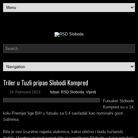
Triler u Tuzli pripao Slobodi Kompred
19. Februara 2023.
futsal
,
RSD Sloboda
,
Vijesti
Futsaleri Slobode
Kompred su u 14.
kolu Premijer lige BiH u futsalu sa 5:4 savladali kao nominalni gosti
Salinesa.
Bila je ovo izuzetno napeta utakmica, kakvi obično i budu tuzlanski
derbiji. Uvertira za ovaj susret bilo je saopštenje Slobode u kojoj optužuju