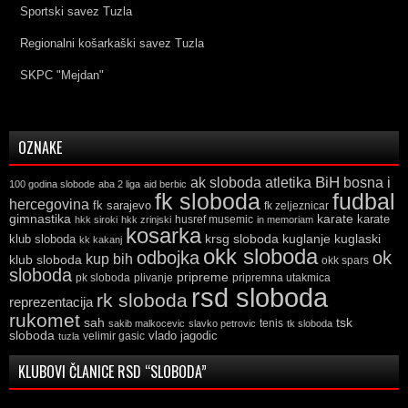
Sportski savez Tuzla
Regionalni košarkaški savez Tuzla
SKPC "Mejdan"
OZNAKE
ak sloboda
atletika
BiH
bosna i
100 godina slobode
aba 2 liga
aid berbic
fk sloboda
fudbal
hercegovina
fk sarajevo
fk zeljeznicar
gimnastika
karate
karate
husref musemic
hkk siroki
hkk zrinjski
in memoriam
kosarka
krsg sloboda
kuglaski
klub sloboda
kuglanje
kk kakanj
okk sloboda
odbojka
ok
kup bih
klub sloboda
okk spars
sloboda
pripreme
pk sloboda
plivanje
pripremna utakmica
rsd sloboda
rk sloboda
reprezentacija
rukomet
tsk
sah
sakib malkocevic
slavko petrovic
tenis
tk sloboda
sloboda
vlado jagodic
velimir gasic
tuzla
KLUBOVI ČLANICE RSD “SLOBODA”