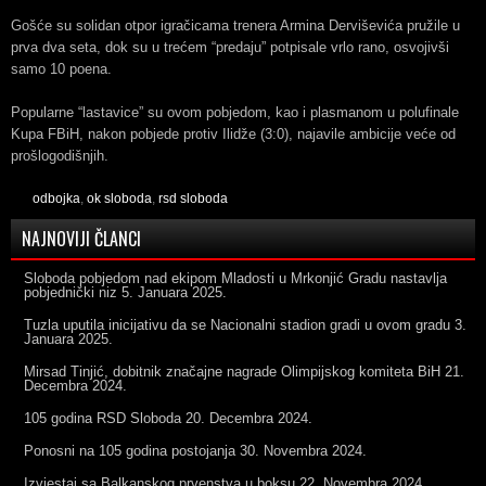
Gošće su solidan otpor igračicama trenera Armina Derviševića pružile u
prva dva seta, dok su u trećem “predaju” potpisale vrlo rano, osvojivši
samo 10 poena.
Popularne “lastavice” su ovom pobjedom, kao i plasmanom u polufinale
Kupa FBiH, nakon pobjede protiv Ilidže (3:0), najavile ambicije veće od
prošlogodišnjih.
odbojka
,
ok sloboda
,
rsd sloboda
NAJNOVIJI ČLANCI
Sloboda pobjedom nad ekipom Mladosti u Mrkonjić Gradu nastavlja
pobjednički niz
5. Januara 2025.
Tuzla uputila inicijativu da se Nacionalni stadion gradi u ovom gradu
3.
Januara 2025.
Mirsad Tinjić, dobitnik značajne nagrade Olimpijskog komiteta BiH
21.
Decembra 2024.
105 godina RSD Sloboda
20. Decembra 2024.
Ponosni na 105 godina postojanja
30. Novembra 2024.
Izvjestaj sa Balkanskog prvenstva u boksu
22. Novembra 2024.