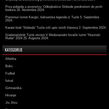
Prva pobjeda u prvenstvu: Odbojkašice Slobode preokretom do prvih
bodova
16. Novembra 2024.
Preminuo Ismet Kavgić, bokserska legenda iz Tuzle
5. Septembra
2024.
Karate klub ˝Sloboda˝ Tuzla vrši upis novih članova
2. Septembra 2024.
Gradonačelnik Tuzle otvorio V Međunarodni hrvački turnir “Husinski
Rudar” 2024
25. Augusta 2024.
KATEGORIJE
Atletika
Boks
Fudbal
futsal
Gimnastika
Hrvanje
Jiu Jitsu