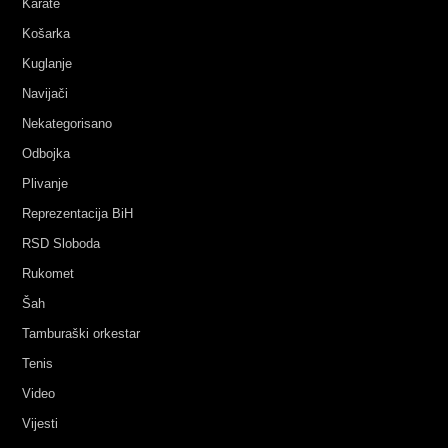
Karate
Košarka
Kuglanje
Navijači
Nekategorisano
Odbojka
Plivanje
Reprezentacija BiH
RSD Sloboda
Rukomet
Šah
Tamburaški orkestar
Tenis
Video
Vijesti