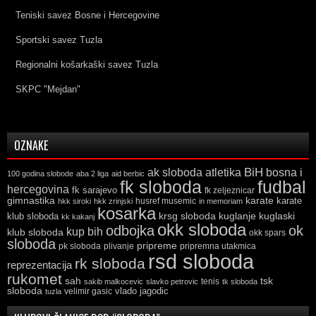
Teniski savez Bosne i Hercegovine
Sportski savez Tuzla
Regionalni košarkaški savez Tuzla
SKPC "Mejdan"
OZNAKE
ak sloboda
atletika
BiH
bosna i
100 godina slobode
aba 2 liga
aid berbic
fk sloboda
fudbal
hercegovina
fk sarajevo
fk zeljeznicar
gimnastika
karate
karate
husref musemic
hkk siroki
hkk zrinjski
in memoriam
kosarka
krsg sloboda
kuglaski
klub sloboda
kuglanje
kk kakanj
okk sloboda
odbojka
ok
kup bih
klub sloboda
okk spars
sloboda
pripreme
pk sloboda
plivanje
pripremna utakmica
rsd sloboda
rk sloboda
reprezentacija
rukomet
tsk
sah
sakib malkocevic
slavko petrovic
tenis
tk sloboda
sloboda
vlado jagodic
velimir gasic
tuzla