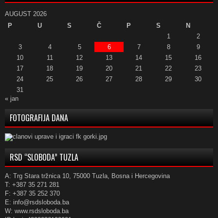
AUGUST 2026
P
U
S
Č
P
S
N
1
2
3
4
5
6
7
8
9
10
11
12
13
14
15
16
17
18
19
20
21
22
23
24
25
26
27
28
29
30
31
« jan
FOTOGRAFIJA DANA
RSD “SLOBODA” TUZLA
A: Trg Stara tržnica 10, 75000 Tuzla, Bosna i Hercegovina
T: +387 35 271 281
F: +387 35 252 370
E: info@rsdsloboda.ba
W: www.rsdsloboda.ba