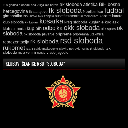
ak sloboda
atletika
BiH
bosna i
100 godina slobode
aba 2 liga
aid berbic
fk sloboda
fudbal
hercegovina
fk sarajevo
fk zeljeznicar
gimnastika
karate
karate
husref musemic
hkk siroki
hkk zrinjski
in memoriam
kosarka
krsg sloboda
kuglaski
klub sloboda
kuglanje
kk kakanj
okk sloboda
odbojka
ok
kup bih
klub sloboda
okk spars
sloboda
pripreme
pk sloboda
plivanje
pripremna utakmica
rsd sloboda
rk sloboda
reprezentacija
rukomet
tsk
sah
sakib malkocevic
slavko petrovic
tenis
tk sloboda
sloboda
vlado jagodic
velimir gasic
tuzla
KLUBOVI ČLANICE RSD “SLOBODA”