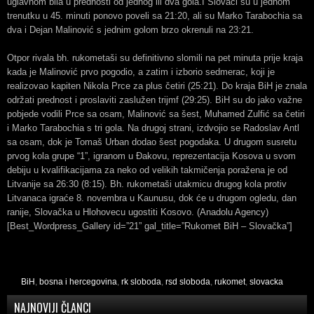
uglavnom bila u prednosti od jednog ili dva gola.I Slovaci su u jednom
trenutku u 45. minuti ponovo poveli sa 21:20, ali su Marko Tarabochia sa
dva i Dejan Malinović s jednim golom brzo okrenuli na 23:21.
Otpor rivala bh. rukometaši su definitivno slomili na pet minuta prije kraja
kada je Malinović prvo pogodio, a zatim i izborio sedmerac, koji je
realizovao kapiten Nikola Prce za plus četiri (25:21). Do kraja BiH je znala
održati prednost i proslaviti zaslužen trijmf (29:25). BiH su do jako važne
pobjede vodili Prce sa osam, Malinović sa šest, Muhamed Zulfić sa četiri
i Marko Tarabochia s tri gola. Na drugoj strani, izdvojio se Radoslav Antl
sa osam, dok je Tomaš Urban dodao šest pogodaka. U drugom susretu
prvog kola grupe “1”, igranom u Đakovu, reprezentacija Kosova u svom
debiju u kvalifikacijama za neko od velikih takmičenja poražena je od
Litvanije sa 26:30 (8:15). Bh. rukometaši utakmicu drugog kola protiv
Litvanaca igraće 8. novembra u Kaunusu, dok će u drugom ogledu, dan
ranije, Slovačka u Hlohovecu ugostiti Kosovo. (Anadolu Agency)
[Best_Wordpress_Gallery id=”21” gal_title=”Rukomet BiH – Slovačka”]
BiH
,
bosna i hercegovina
,
rk sloboda
,
rsd sloboda
,
rukomet
,
slovacka
NAJNOVIJI ČLANCI