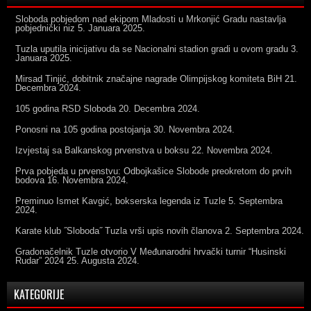
Sloboda pobjedom nad ekipom Mladosti u Mrkonjić Gradu nastavlja
pobjednički niz
5. Januara 2025.
Tuzla uputila inicijativu da se Nacionalni stadion gradi u ovom gradu
3.
Januara 2025.
Mirsad Tinjić, dobitnik značajne nagrade Olimpijskog komiteta BiH
21.
Decembra 2024.
105 godina RSD Sloboda
20. Decembra 2024.
Ponosni na 105 godina postojanja
30. Novembra 2024.
Izvjestaj sa Balkanskog prvenstva u boksu
22. Novembra 2024.
Prva pobjeda u prvenstvu: Odbojkašice Slobode preokretom do prvih
bodova
16. Novembra 2024.
Preminuo Ismet Kavgić, bokserska legenda iz Tuzle
5. Septembra
2024.
Karate klub ˝Sloboda˝ Tuzla vrši upis novih članova
2. Septembra 2024.
Gradonačelnik Tuzle otvorio V Međunarodni hrvački turnir “Husinski
Rudar” 2024
25. Augusta 2024.
KATEGORIJE