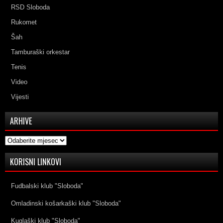
RSD Sloboda
Rukomet
Šah
Tamburaški orkestar
Tenis
Video
Vijesti
ARHIVE
Arhive
KORISNI LINKOVI
Fudbalski klub "Sloboda"
Omladinski košarkaški klub "Sloboda"
Kuglaški klub "Sloboda"