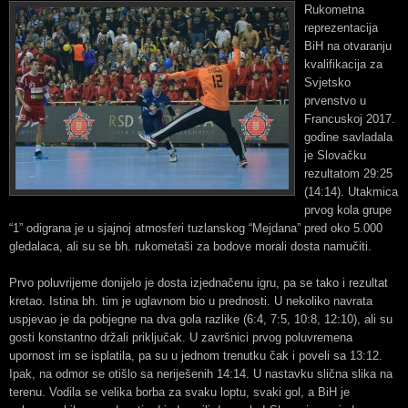
Rukometna
reprezentacija
BiH na otvaranju
kvalifikacija za
Svjetsko
prvenstvo u
Francuskoj 2017.
godine savladala
je Slovačku
rezultatom 29:25
(14:14). Utakmica
prvog kola grupe
“1” odigrana je u sjajnoj atmosferi tuzlanskog “Mejdana” pred oko 5.000
gledalaca, ali su se bh. rukometaši za bodove morali dosta namučiti.
Prvo poluvrijeme donijelo je dosta izjednačenu igru, pa se tako i rezultat
kretao. Istina bh. tim je uglavnom bio u prednosti. U nekoliko navrata
uspjevao je da pobjegne na dva gola razlike (6:4, 7:5, 10:8, 12:10), ali su
gosti konstantno držali priključak. U završnici prvog poluvremena
upornost im se isplatila, pa su u jednom trenutku čak i poveli sa 13:12.
Ipak, na odmor se otišlo sa neriješenih 14:14. U nastavku slična slika na
terenu. Vodila se velika borba za svaku loptu, svaki gol, a BiH je