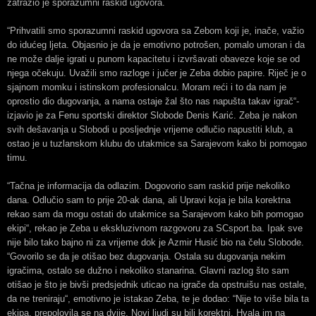
zatražio je sporazumni raskid ugovora.
“Prihvatili smo sporazumni raskid ugovora sa Zebom koji je, inače, važio
do idućeg ljeta. Objasnio je da je emotivno potrošen, pomalo umoran i da
ne može dalje igrati u punom kapacitetu i izvršavati obaveze koje se od
njega očekuju. Uvažili smo razloge i jučer je Zeba dobio papire. Riječ je o
sjajnom momku i istinskom profesionalcu. Moram reći i to da nam je
oprostio dio dugovanja, a nama ostaje žal što nas napušta takav igrač“-
izjavio je za Fenu sportski direktor Slobode Denis Karić. Zeba je nakon
svih dešavanja u Slobodi u posljednje vrijeme odlučio napustiti klub, a
ostao je u tuzlanskom klubu do utakmice sa Sarajevom kako bi pomogao
timu.
“Tačna je informacija da odlazim. Dogovorio sam raskid prije nekoliko
dana. Odlučio sam to prije 20-ak dana, ali Upravi koja je bila korektna
rekao sam da mogu ostati do utakmice sa Sarajevom kako bih pomogao
ekipi“, rekao je Zeba u ekskluzivnom razgovoru za SCsport.ba. Ipak sve
nije bilo tako bajno ni za vrijeme dok je Azmir Husić bio na čelu Slobode.
“Govorilo se da je otišao bez dugovanja. Ostala su dugovanja nekim
igračima, ostalo se dužno i nekoliko stanarina. Glavni razlog što sam
otišao je što je bivši predsjednik uticao na igrače da opstruišu nas ostale,
da ne treniraju“, emotivno je istakao Zeba, te je dodao: “Nije to više bila ta
ekipa, prepolovila se na dvije. Novi ljudi su bili korektni. Hvala im na