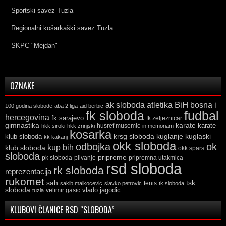
Sportski savez Tuzla
Regionalni košarkaški savez Tuzla
SKPC "Mejdan"
OZNAKE
ak sloboda
atletika
BiH
bosna i
100 godina slobode
aba 2 liga
aid berbic
fk sloboda
fudbal
hercegovina
fk sarajevo
fk zeljeznicar
gimnastika
karate
karate
husref musemic
hkk siroki
hkk zrinjski
in memoriam
kosarka
krsg sloboda
kuglaski
klub sloboda
kuglanje
kk kakanj
okk sloboda
odbojka
ok
kup bih
klub sloboda
okk spars
sloboda
pripreme
pk sloboda
plivanje
pripremna utakmica
rsd sloboda
rk sloboda
reprezentacija
rukomet
tsk
sah
sakib malkocevic
slavko petrovic
tenis
tk sloboda
sloboda
vlado jagodic
velimir gasic
tuzla
KLUBOVI ČLANICE RSD “SLOBODA”