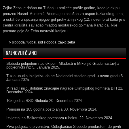
Zajko Zeba je došao na Tušanj u proljeće prošle godine, kada je ekipu
preuzeo Husref Musemić. Veoma je zaslužan za uspon tuzlanskog tima,
a ostat će u sjećanju njegov gol protiv Zrinjskog (12. novembra) kada je s
centra igrališta savladao mladog mostarskog golmana Karačića. Nije
poznato gdje će Zeba nastaviti karijeru.
fk sloboda
,
fudbal
,
rsd sloboda
,
zajko zeba
NAJNOVIJI ČLANCI
Sloboda pobjedom nad ekipom Mladosti u Mrkonjić Gradu nastavlja
pobjednički niz
5. Januara 2025.
Tuzla uputila inicijativu da se Nacionalni stadion gradi u ovom gradu
3.
Januara 2025.
Mirsad Tinjić, dobitnik značajne nagrade Olimpijskog komiteta BiH
21.
Decembra 2024.
105 godina RSD Sloboda
20. Decembra 2024.
Ponosni na 105 godina postojanja
30. Novembra 2024.
Izvjestaj sa Balkanskog prvenstva u boksu
22. Novembra 2024.
Prva pobjeda u prvenstvu: Odbojkašice Slobode preokretom do prvih