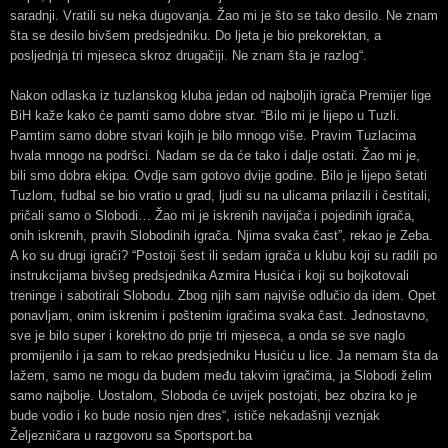
saradnji. Vratili su neka dugovanja. Žao mi je što se tako desilo. Ne znam
šta se desilo bivšem predsjedniku. Do ljeta je bio prekorektan, a
posljednja tri mjeseca skroz drugačiji. Ne znam šta je razlog“.
Nakon odlaska iz tuzlanskog kluba jedan od najboljih igrača Premijer lige
BiH kaže kako će pamti samo dobre stvar. “Bilo mi je lijepo u Tuzli.
Pamtim samo dobre stvari kojih je bilo mnogo više. Pravim Tuzlacima
hvala mnogo na podršci. Nadam se da će tako i dalje ostati. Žao mi je,
bili smo dobra ekipa. Ovdje sam gotovo dvije godine. Bilo je lijepo šetati
Tuzlom, fudbal se bio vratio u grad, ljudi su na ulicama prilazili i čestitali,
pričali samo o Slobodi… Žao mi je iskrenih navijača i pojedinih igrača,
onih iskrenih, pravih Slobodinih igrača. Njima svaka čast”, rekao je Zeba.
A ko su drugi igrači? “Postoji šest ili sedam igrača u klubu koji su radili po
instrukcijama bivšeg predsjednika Azmira Husića i koji su bojkotovali
treninge i sabotirali Slobodu. Zbog njih sam najviše odlučio da idem. Opet
ponavljam, onim iskrenim i poštenim igračima svaka čast. Jednostavno,
sve je bilo super i korektno do prije tri mjeseca, a onda se sve naglo
promijenilo i ja sam to rekao predsjedniku Husiću u lice. Ja nemam šta da
lažem, samo ne mogu da budem među takvim igračima, ja Slobodi želim
samo najbolje. Uostalom, Sloboda će uvijek postojati, bez obzira ko je
bude vodio i ko bude nosio njen dres“, ističe nekadašnji veznjak
Željezničara u razgovoru sa Sportsport.ba