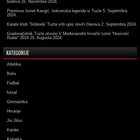
bodova
16. Novembra 2024.
Preminuo Ismet Kavgić, bokserska legenda iz Tuzle
5. Septembra
2024.
Karate klub ˝Sloboda˝ Tuzla vrši upis novih članova
2. Septembra 2024.
Gradonačelnik Tuzle otvorio V Međunarodni hrvački turnir “Husinski
Rudar” 2024
25. Augusta 2024.
KATEGORIJE
Atletika
Boks
Fudbal
futsal
Gimnastika
Hrvanje
Jiu Jitsu
Karate
Košarka