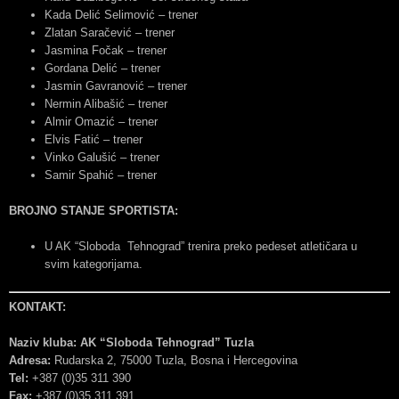
Kada Delić Selimović – trener
Zlatan Saračević – trener
Jasmina Fočak – trener
Gordana Delić – trener
Jasmin Gavranović – trener
Nermin Alibašić – trener
Almir Omazić – trener
Elvis Fatić – trener
Vinko Galušić – trener
Samir Spahić – trener
BROJNO STANJE SPORTISTA:
U AK “Sloboda Tehnograd” trenira preko pedeset atletičara u
svim kategorijama.
KONTAKT:
Naziv kluba: AK “Sloboda Tehnograd” Tuzla
Adresa:
Rudarska 2, 75000 Tuzla, Bosna i Hercegovina
Tel:
+387 (0)35 311 390
Fax:
+387 (0)35 311 391