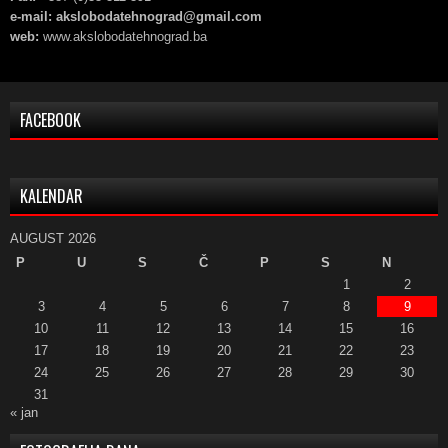
e-mail: akslobodatehnograd@gmail.com
web:
www.akslobodatehnograd.ba
FACEBOOK
KALENDAR
AUGUST 2026
P
U
S
Č
P
S
N
1
2
3
4
5
6
7
8
9
10
11
12
13
14
15
16
17
18
19
20
21
22
23
24
25
26
27
28
29
30
31
« jan