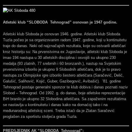
Atletski klub “SLOBODA Tehnograd” osnovan je 1947 godine.
Atletski klub Sloboda je osnovan 1946. godine. Atletski klub Sloboda
Tuzla počeo je sa organizovanim radom 1947. godine, koji u kontinuitetu
traje do danas. Neki od najznačajnih rezultata, koje su ostvarili atletičari
kroz historiju su: Na prvenstvima ex Jugoslavije, atletski klub Sloboda je
imao 194 nastupa u 30 atletskih disciplina i osvojili su ukupno 230
medalja (93 zlatnih, 77 srebrnih i 60 bronzanih.), nastup na Svjetskim
prvenstvima izborilo je ukupno 9 Slobodnih atletičara, dok je to pravo
nastupa za Olimpijske igre izborilo šestero atletičara (Saračević, Delić,
Galušić, Salihović, Kojić, Guber, Gazibegović, Avibašić). ’81. godine
Tehnograd postaje generalni sponzor te klub dobiva i danas poznati naziv
Slobod – Tehnograd. Od 1992. g. do danas, boje atletske reprezentacije
BiH branilo je ukupno 32 Slobodina atletičara. Sa zapaženim rezultatima
se nastavlja u kontinuitetu i danas kako na domaćoj tako i na
međunarodnoj atletskoj sceni. Treba istaći da je Zlatan Saračević
proglašen za sportistu stoljeća grada Tuzla.
PREDSJEDNIK AK “SLOBODA Tehnograd”: