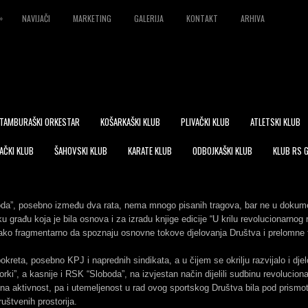
»
NAVIJAČI
MARKETING
GALERIJA
KONTAKT
ARHIVA
TAMBURAŠKI ORKESTAR
KOŠARKAŠKI KLUB
PLIVAČKI KLUB
ATLETSKI KLUB
AČKI KLUB
ŠAHOVSKI KLUB
KARATE KLUB
ODBOJKAŠKI KLUB
KLUB RS 
boda”, posebno između dva rata, nema mnogo pisanih tragova, bar ne u dokume
ku građu koja je bila osnova i za izradu knjige edicije “U krilu revolucionarnog
iako fragmentarno da spoznaju osnovne tokove djelovanja Društva i prelomne 
pokreta, posebno KPJ i naprednih sindikata, a u čijem se okrilju razvijalo i dje
i”, a kasnije i RSK “Sloboda”, na izvjestan način dijelili sudbinu revolucion
na aktivnost, pa i utemeljenost u rad ovog sportskog Društva bila pod prismotr
uštvenih prostorija.