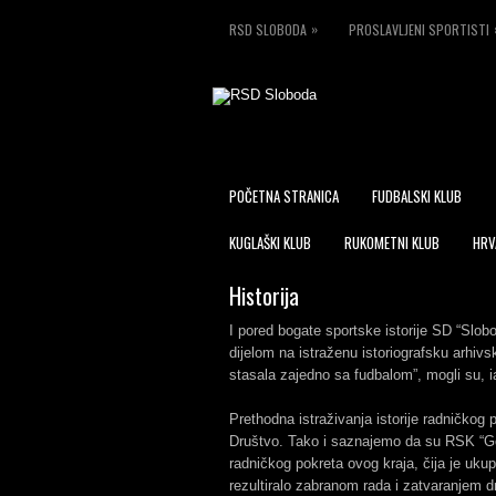
»
RSD SLOBODA
PROSLAVLJENI SPORTISTI
POČETNA STRANICA
FUDBALSKI KLUB
KUGLAŠKI KLUB
RUKOMETNI KLUB
HRV
Historija
I pored bogate sportske istorije SD “Slo
dijelom na istraženu istoriografsku arhivs
stasala zajedno sa fudbalom”, mogli su, 
Prethodna istraživanja istorije radničkog 
Društvo. Tako i saznajemo da su RSK “Gork
radničkog pokreta ovog kraja, čija je ukup
rezultiralo zabranom rada i zatvaranjem dr