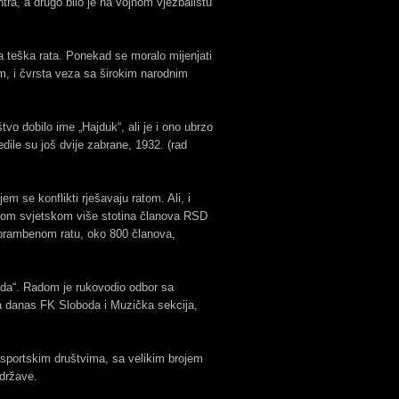
ra, a drugo bilo je na vojnom vježbalištu
va teška rata. Ponekad se moralo mijenjati
zam, i čvrsta veza sa širokim narodnim
tvo dobilo ime „Hajduk“, ali je i ono ubrzo
dile su još dvije zabrane, 1932. (rad
m se konflikti rješavaju ratom. Ali, i
rugom svjetskom više stotina članova RSD
dbrambenom ratu, oko 800 članova,
da“. Radom je rukovodio odbor sa
a danas FK Sloboda i Muzička sekcija,
im sportskim društvima, sa velikim brojem
 države.