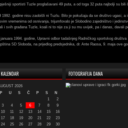
ješniji sportisti Tuzle proglašavani 49 puta, a od toga 32 puta najbolji su bili
H 1992. godine nisu zaobišli ni Tuzlu. Bilo je pokušaja da se društvo ugasi, a 
svim vremenima od osnivanja, trijumfovalo je Slobodino zajedništvo i jedinstv
ali i svih građana Tuzle, koali ni to nije za ji su mu uvijek, pa i danas, dava
januara 1994. godine, Upravni odbor tadašnjeg Radničkog sportskog društva S
pština SD Sloboda, na prijedlog predsjednika, dr. Ante Raosa, 9. maja ove go
KALENDAR
FOTOGRAFIJA DANA
AUGUST 2026
P
U
S
Č
P
S
N
1
2
3
4
5
6
7
8
9
10
11
12
13
14
15
16
17
18
19
20
21
22
23
24
25
26
27
28
29
30