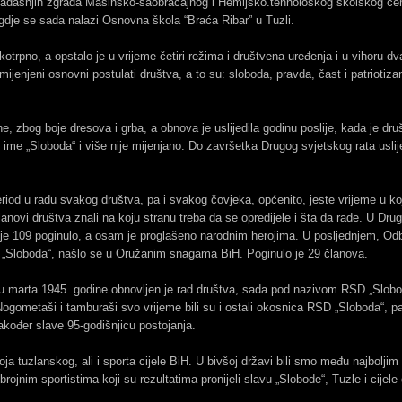
 sadašnjih zgrada Mašinsko-saobraćajnog i Hemijsko.tehnološkog školskog cent
i gdje se sada nalazi Osnovna škola “Braća Ribar” u Tuzli.
trpno, a opstalo je u vrijeme četiri režima i društvena uređenja i u vihoru d
omijenjeni osnovni postulati društva, a to su: sloboda, pravda, čast i patrioti
, zbog boje dresova i grba, a obnova je uslijedila godinu poslije, kada je druš
ime „Sloboda“ i više nije mijenjano. Do završetka Drugog svjetskog rata uslije
eriod u radu svakog društva, pa i svakog čovjeka, općenito, jeste vrijeme u koje
lanovi društva znali na koju stranu treba da se opredijele i šta da rade. U D
h je 109 poginulo, a osam je proglašeno narodnim herojima. U posljednjem, O
SD „Sloboda“, našlo se u Oružanim snagama BiH. Poginulo je 29 članova.
 marta 1945. godine obnovljen je rad društva, sada pod nazivom RSD „Slobo
ometaši i tamburaši svo vrijeme bili su i ostali okosnica RSD „Sloboda“, p
kođer slave 95-godišnjicu postojanja.
oja tuzlanskog, ali i sporta cijele BiH. U bivšoj državi bili smo među najbolj
ojnim sportistima koji su rezultatima pronijeli slavu „Slobode“, Tuzle i cijele