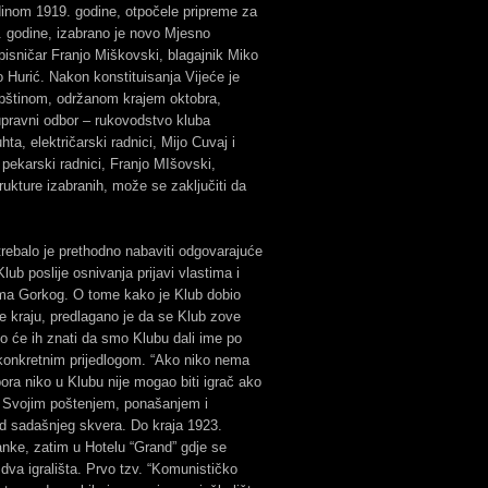
edinom 1919. godine, otpočele pripreme za
. godine, izabrano je novo Mjesno
apisničar Franjo Miškovski, blagajnik Miko
 Hurić. Nakon konstituisanja Vijeće je
upštinom, održanom krajem oktobra,
 upravni odbor – rukovodstvo kluba
ta, električarski radnici, Mijo Cuvaj i
pekarski radnici, Franjo MIšovski,
rukture izabranih, može se zaključiti da
 trebalo je prethodno nabaviti odgovarajuće
Klub poslije osnivanja prijavi vlastima i
sima Gorkog. O tome kako je Klub dobio
e kraju, predlagano je da se Klub zove
lo će ih znati da smo Klubu dali ime po
 konkretnim prijedlogom. “Ako niko nema
ra niko u Klubu nije mogao biti igrač ako
sti. Svojim poštenjem, ponašanjem i
 od sadašnjeg skvera. Do kraja 1923.
banke, zatim u Hotelu “Grand” gdje se
 dva igrališta. Prvo tzv. “Komunističko