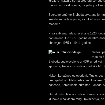
igralište” nalazilo se na prostoru između
u istočnom dijelu grada, na jednoj poljan
Sportsko društvo Sloboda stvarano je muko
ime da se ne bi ugasilo, ali nikad nisu pr
masama.
Prva zabrana rada izrečena je 1923, godine
zabranjeno. Od 1927. godine društvo nosi 
obnovljen 1935.) i 1941. godine.
Najteži p
tada su č
Sloboda sudjelovalo je u NOR-u, od koji
sportista, trenera i sportskih radnika R
Nakon konačnog oslobođenja Tuzle, već u
predsjednikom Mehmedalijom Hukićem. Nog
odnosno, Tamburaški orkestar Sloboda, ta
Ovo društvo bilo je i ostalo okosnica razv
klubova u najvišem rangu takmičenja, sa br