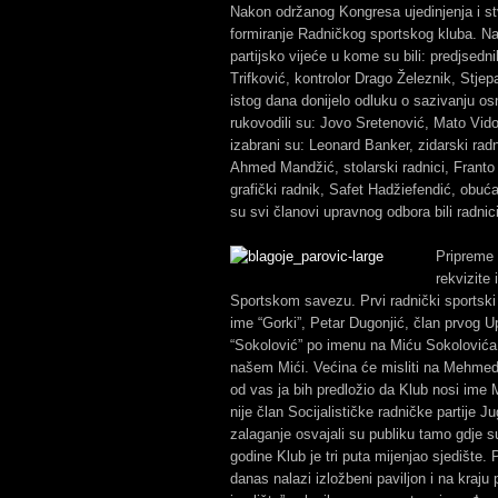
Nakon održanog Kongresa ujedinjenja i stv
formiranje Radničkog sportskog kluba. Na
partijsko vijeće u kome su bili: predjsed
Trifković, kontrolor Drago Železnik, Stje
istog dana donijelo odluku o sazivanju 
rukovodili su: Jovo Sretenović, Mato Vido
izabrani su: Leonard Banker, zidarski radni
Ahmed Mandžić, stolarski radnici, Franto 
grafički radnik, Safet Hadžiefendić, obuća
su svi članovi upravnog odbora bili radnici
Pripreme 
rekvizite 
Sportskom savezu. Prvi radnički sportski
ime “Gorki”, Petar Dugonjić, član prvog U
“Sokolović” po imenu na Miću Sokolovića, 
našem Mići. Većina će misliti na Mehmeda
od vas ja bih predložio da Klub nosi ime
nije član Socijalističke radničke partije 
zalaganje osvajali su publiku tamo gdje s
godine Klub je tri puta mijenjao sjedište.
danas nalazi izložbeni paviljon i na kraju