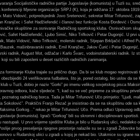
aranja Socijalističke radničke partije Jugoslavije (komunista) u Tuzli su, sr
 konferenciji Mjesne organizacije SRPJ (K), koja je održana 17. oktobra 1919
nik Mato Vidović, potpredsjednik Jovo Sretenović, sekretar Mitar Trifunović, z
pan Kranjčec i Safet Hadžiefendić i članovi bez funkcije Kosta Đorđević i Osmo
osnivačke skupštine za osnivanje Radničkog sportskog kluba. Osnivačkom sk
vić, Safet Hadžiefendić, Ljubo Simić, Niko Trifkovič i Petar Dugonjić. U prvi
k, Mato Vidović, Niko Trifković, molerski radnik, Stjepan Brkljačić i Alfred Puh
Bauzek, mašinbravarski radnik, Emil Kranjčec, Jakov Čurić i Petar Dugonjić, 
rski radnik, August Mot, odžačar i Karlo Švarc, vodoinstalaterski radnik. Iz st
 koji su bili zaposleni u deset različitih radničkih zanimanja.
za formiranje Kluba trajale su prilično dugo. Da bi se klub mogao registrovati
i obezbijediti 24 verifikovana fudbalera, što je, pored ostalog, bio uslov da se 
 klub u Tuzli, dobio je naziv “Gorki” po imenu velikog sovjetskog pisca Mak
pravnog odbora, kaže sljedeće: “I, kad su se več pripreme za skupštinu privel
poznatog radničkog borca. Tada je Mitar Trifunović Učo primjetio: “Ljudi, ma
 Sokolović”. Praktični Franjo Rezač je insistirao da se na skupštinu ode sa
 Maksima Gorkog…” rekao je Mitar Trifunović Učo. Prema odluci Upravnog odbo
Jugoslavije (komunista). Igrači “Gorkog” bili su skromni i disciplinovani sporti
u nastupali. U prvo vrijeme sjedište Kluba je bilo u Rudarskoj ulici, nedaleko
 Poslije prvog preseljenja njegove prostorije nalazile su se u zgradi Židovske 
 ponovo u Rudarskoj uliici u zgradi u kojoj je nekad bio. Utakmice su igrane na