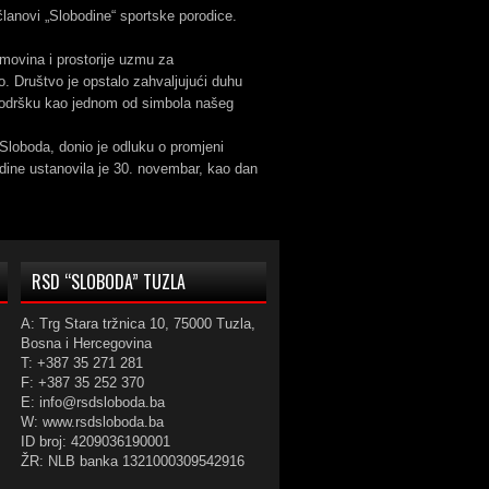
 članovi „Slobodine“ sportske porodice.
imovina i prostorije uzmu za
o. Društvo je opstalo zahvaljujući duhu
li podršku kao jednom od simbola našeg
loboda, donio je odluku o promjeni
dine ustanovila je 30. novembar, kao dan
RSD “SLOBODA” TUZLA
A: Trg Stara tržnica 10, 75000 Tuzla,
Bosna i Hercegovina
T: +387 35 271 281
F: +387 35 252 370
E: info@rsdsloboda.ba
W: www.rsdsloboda.ba
ID broj: 4209036190001
ŽR: NLB banka 1321000309542916