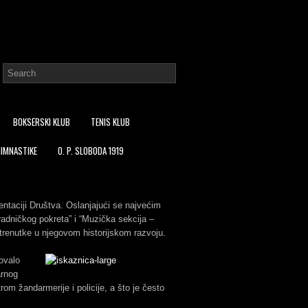
BOKSERSKI KLUB
TENIS KLUB
GIMNASTIKE
O. P. SLOBODA 1919
ntaciji Društva. Oslanjajući se najvećim
 radničkog pokreta” i “Muzička sekcija –
trenutke u njegovom historijskom razvoju.
lovalo
arnog
om žandarmerije i policije, a što je često