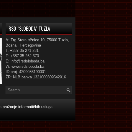
RSD “SLOBODA” TUZLA
A: Trg Stara tržnica 10, 75000 Tuzla,
Bosna i Hercegovina
T: +387 35 271 281
F: +387 35 252 370
E: info@rsdsloboda.ba
W: www.rsdsloboda.ba
ID broj: 4209036190001
ŽR: NLB banka 1321000309542916
 pružanje informatičkih usluga