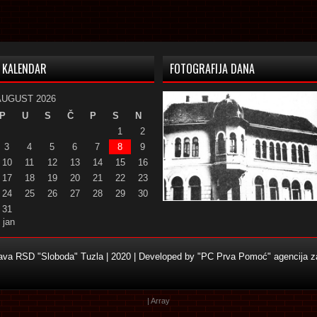
KALENDAR
FOTOGRAFIJA DANA
AUGUST 2026
P
U
S
Č
P
S
N
1
2
3
4
5
6
7
8
9
10
11
12
13
14
15
16
17
18
19
20
21
22
23
24
25
26
27
28
29
30
31
 jan
žava RSD "Sloboda" Tuzla | 2020 | Developed by
"PC Prva Pomoć" agencija za
| Array