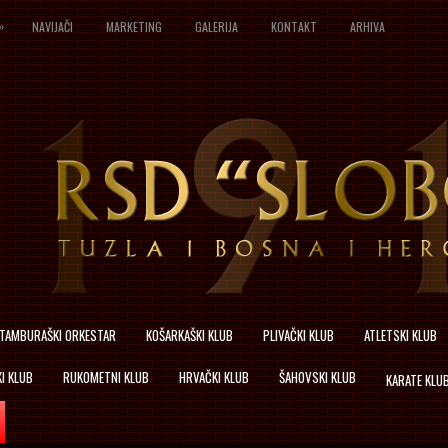
»
NAVIJAČI
MARKETING
GALERIJA
KONTAKT
ARHIVA
TAMBURAŠKI ORKESTAR
KOŠARKAŠKI KLUB
PLIVAČKI KLUB
ATLETSKI KLUB
I KLUB
RUKOMETNI KLUB
HRVAČKI KLUB
ŠAHOVSKI KLUB
KARATE KLU