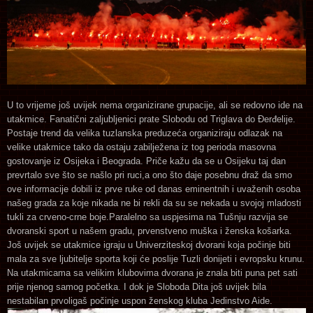
U to vrijeme još uvijek nema organizirane grupacije, ali se redovno ide na
utakmice. Fanatični zaljubljenici prate Slobodu od Triglava do Đerđelije.
Postaje trend da velika tuzlanska preduzeća organiziraju odlazak na
velike utakmice tako da ostaju zabilježena iz tog perioda masovna
gostovanje iz Osijeka i Beograda. Priče kažu da se u Osijeku taj dan
prevrtalo sve što se našlo pri ruci,a ono što daje posebnu draž da smo
ove informacije dobili iz prve ruke od danas eminentnih i uvaženih osoba
našeg grada za koje nikada ne bi rekli da su se nekada u svojoj mladosti
tukli za crveno-crne boje.Paralelno sa uspjesima na Tušnju razvija se
dvoranski sport u našem gradu, prvenstveno muška i ženska košarka.
Još uvijek se utakmice igraju u Univerziteskoj dvorani koja počinje biti
mala za sve ljubitelje sporta koji će poslije Tuzli donijeti i evropsku krunu.
Na utakmicama sa velikim klubovima dvorana je znala biti puna pet sati
prije njenog samog početka. I dok je Sloboda Dita još uvijek bila
nestabilan prvoligaš počinje uspon ženskog kluba Jedinstvo Aide.