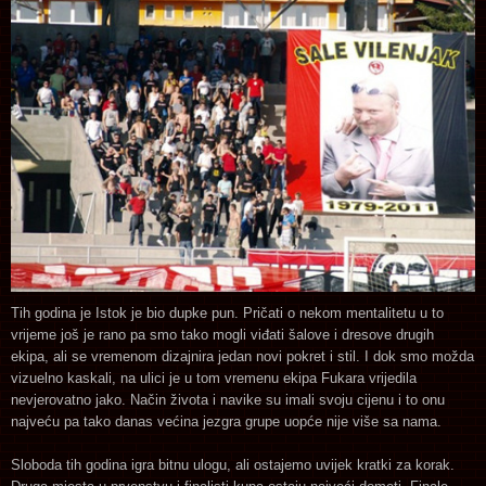
Tih godina je Istok je bio dupke pun. Pričati o nekom mentalitetu u to
vrijeme još je rano pa smo tako mogli viđati šalove i dresove drugih
ekipa, ali se vremenom dizajnira jedan novi pokret i stil. I dok smo možda
vizuelno kaskali, na ulici je u tom vremenu ekipa Fukara vrijedila
nevjerovatno jako. Način života i navike su imali svoju cijenu i to onu
najveću pa tako danas većina jezgra grupe uopće nije više sa nama.
Sloboda tih godina igra bitnu ulogu, ali ostajemo uvijek kratki za korak.