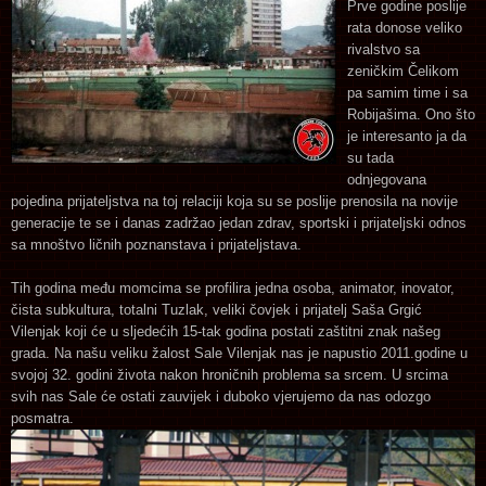
Prve godine poslije
rata donose veliko
rivalstvo sa
zeničkim Čelikom
pa samim time i sa
Robijašima. Ono što
je interesanto ja da
su tada
odnjegovana
pojedina prijateljstva na toj relaciji koja su se poslije prenosila na novije
generacije te se i danas zadržao jedan zdrav, sportski i prijateljski odnos
sa mnoštvo ličnih poznanstava i prijateljstava.
Tih godina među momcima se profilira jedna osoba, animator, inovator,
čista subkultura, totalni Tuzlak, veliki čovjek i prijatelj Saša Grgić
Vilenjak koji će u sljedećih 15-tak godina postati zaštitni znak našeg
grada. Na našu veliku žalost Sale Vilenjak nas je napustio 2011.godine u
svojoj 32. godini života nakon hroničnih problema sa srcem. U srcima
svih nas Sale će ostati zauvijek i duboko vjerujemo da nas odozgo
posmatra.