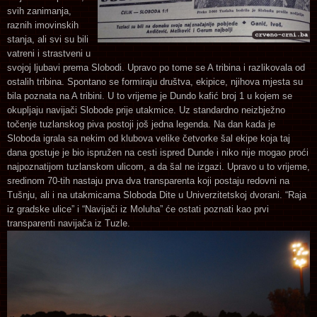
svih zanimanja,
raznih imovinskih
stanja, ali svi su bili
vatreni i strastveni u
svojoj ljubavi prema Slobodi. Upravo po tome se A tribina i razlikovala od
ostalih tribina. Spontano se formiraju društva, ekipice, njihova mjesta su
bila poznata na A tribini. U to vrijeme je Dundo kafić broj 1 u kojem se
okupljaju navijači Slobode prije utakmice. Uz standardno neizbježno
točenje tuzlanskog piva postoji još jedna legenda. Na dan kada je
Sloboda igrala sa nekim od klubova velike četvorke šal ekipe koja taj
dana gostuje je bio ispružen na cesti ispred Dunde i niko nije mogao proći
najpoznatijom tuzlanskom ulicom, a da šal ne izgazi. Upravo u to vrijeme,
sredinom 70-tih nastaju prva dva transparenta koji postaju redovni na
Tušnju, ali i na utakmicama Sloboda Dite u Univerzitetskoj dvorani. “Raja
iz gradske ulice” i “Navijači iz Moluha” će ostati poznati kao prvi
transparenti navijača iz Tuzle.