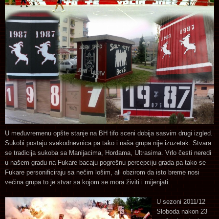
U međuvremenu opšte stanje na BH tifo sceni dobija sasvim drugi izgled.
Sukobi postaju svakodnevnica pa tako i naša grupa nije izuzetak. Stvara
se tradicija sukoba sa Manijacima, Hordama, Ultrasima. Vrlo česti neredi
u našem gradu na Fukare bacaju pogrešnu percepciju grada pa tako se
Fukare personificiraju sa nečim lošim, ali obzirom da isto breme nosi
većina grupa to je stvar sa kojom se mora živiti i mijenjati.
U sezoni 2011/12
Sloboda nakon 23