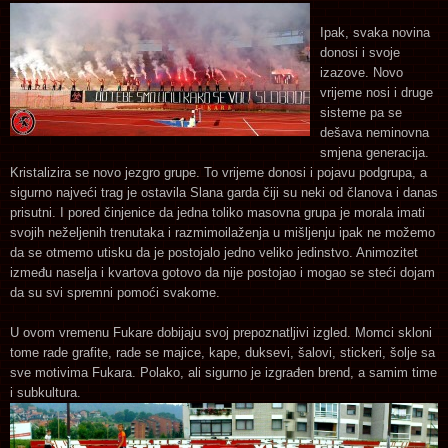
Ipak, svaka novina
donosi i svoje
izazove. Novo
vrijeme nosi i druge
sisteme pa se
dešava neminovna
smjena generacija.
Kristalizira se novo jezgro grupe. To vrijeme donosi i pojavu podgrupa, a
sigurno najveći trag je ostavila Slana garda čiji su neki od članova i danas
prisutni. I pored činjenice da jedna toliko masovna grupa je morala imati
svojih neželjenih trenutaka i razmimoilaženja u mišljenju ipak ne možemo
da se otmemo utisku da je postojalo jedno veliko jedinstvo. Animozitet
između naselja i kvartova gotovo da nije postojao i mogao se steći dojam
da su svi spremni pomoći svakome.
U ovom vremenu Fukare dobijaju svoj prepoznatljivi izgled. Momci skloni
tome rade grafite, rade se majice, kape, duksevi, šalovi, stickeri, šolje sa
sve motivima Fukara. Polako, ali sigurno je izgrađen brend, a samim time
i subkultura.