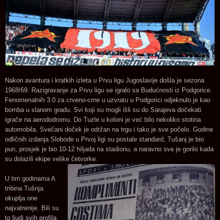
Nakon avantura i kratkih izleta u Prvu ligu Jugoslavije došla je sezona
1968/69. Razigravanje za Prvu ligu se igralo sa Budućnosti iz Podgorice.
Fenomenalnih 3:0 za crveno-crne u uzvratu u Podgorici odjeknulo je kao
bomba u slanom gradu. Svi koji su mogli išli su do Sarajeva dočekati
igrače na aerododromu. Do Tuzle u koloni je već bilo nekoliko stotina
automobila. Svečani doček je održan na trgu i tako je sve počelo. Godine
odličnih izdanja Slobode u Prvoj ligi su postale standard, Tušanj je bio
pun, prosjek je bio 10-12 hiljada na stadionu, a naravno sve je gorilo kada
su dolazili ekipe velike četvorke.
U tim godinama A
tribina Tušnja
okuplja one
najvatrenije. Bili su
to ljudi svih profila,