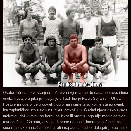
Osoba, ličnost i svi stariji će reći prva i vjerovatno do sada neprevaziđena
osoba kada je u pitanju navijanje u Tuzli bio je Faruk Sejranić – Otrov.
Postoje mnoge priče o čovjeku ogromnih dimenzija, koji je stajao uvijek
iza zapisničkog stola skinut u bijelu potkošulju. Gledati njega kako svaku
utakmicu doživljava kao borbu na život ili smrt nikoga nije mogla ostaviti
ravnodušnim. Galama, dizanje dvorane na noge, bodrenje naših ekipa,
sočne psovke na račun gostiju, ali i napadi na sudije, delegate, prebijanje