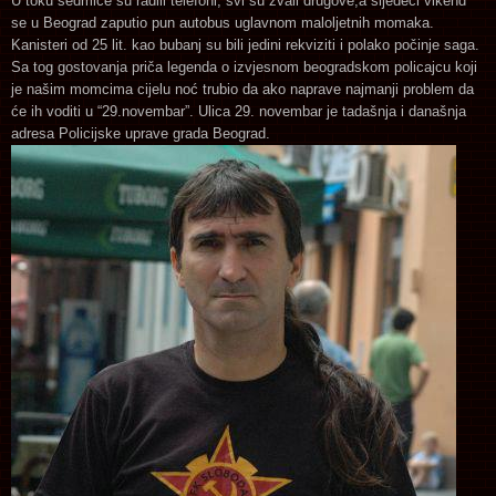
U toku sedmice su radili telefoni, svi su zvali drugove,a sljedeći vikend
se u Beograd zaputio pun autobus uglavnom maloljetnih momaka.
Kanisteri od 25 lit. kao bubanj su bili jedini rekviziti i polako počinje saga.
Sa tog gostovanja priča legenda o izvjesnom beogradskom policajcu koji
je našim momcima cijelu noć trubio da ako naprave najmanji problem da
će ih voditi u “29.novembar”. Ulica 29. novembar je tadašnja i današnja
adresa Policijske uprave grada Beograd.