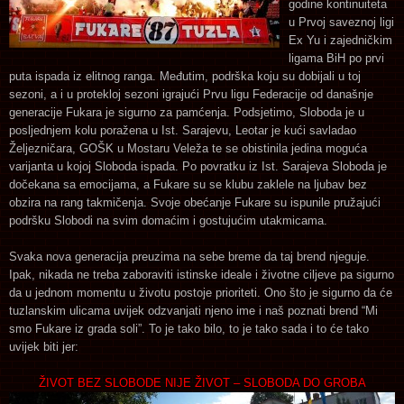
godine kontinuiteta
u Prvoj saveznoj ligi
Ex Yu i zajedničkim
ligama BiH po prvi
puta ispada iz elitnog ranga. Međutim, podrška koju su dobijali u toj
sezoni, a i u protekloj sezoni igrajući Prvu ligu Federacije od današnje
generacije Fukara je sigurno za pamćenja. Podsjetimo, Sloboda je u
posljednjem kolu poražena u Ist. Sarajevu, Leotar je kući savladao
Željezničara, GOŠK u Mostaru Veleža te se obistinila jedina moguća
varijanta u kojoj Sloboda ispada. Po povratku iz Ist. Sarajeva Sloboda je
dočekana sa emocijama, a Fukare su se klubu zaklele na ljubav bez
obzira na rang takmičenja. Svoje obećanje Fukare su ispunile pružajući
podršku Slobodi na svim domaćim i gostujućim utakmicama.
Svaka nova generacija preuzima na sebe breme da taj brend njeguje.
Ipak, nikada ne treba zaboraviti istinske ideale i životne ciljeve pa sigurno
da u jednom momentu u životu postoje prioriteti. Ono što je sigurno da će
tuzlanskim ulicama uvijek odzvanjati njeno ime i naš poznati brend “Mi
smo Fukare iz grada soli”. To je tako bilo, to je tako sada i to će tako
uvijek biti jer:
ŽIVOT BEZ SLOBODE NIJE ŽIVOT – SLOBODA DO GROBA