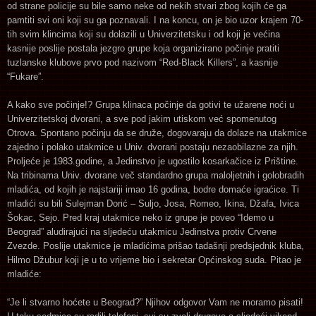
od strane policije su bile samo neke od nekih stvari zbog kojih će ga
pamtiti svi oni koji su ga poznavali. I na koncu, on je bio uzor krajem 70-
tih svim klincima koji su dolazili u Univerzitetsku i od koji je većina
kasnije poslije postala jezgro grupe koja organizirano počinje pratiti
tuzlanske klubove prvo pod nazivom “Red-Black Killers”, a kasnije
“Fukare”.
A kako sve počinje!? Grupa klinaca počinje da gotivi te užarene noći u
Univerzitetskoj dvorani, a sve pod jakim utiskom već spomenutog
Otrova. Spontano počinju da se druže, dogovaraju da dolaze na utakmice
zajedno i polako utakmice u Univ. dvorani postaju nezaobilazne za njih.
Proljeće je 1983.godine, a Jedinstvo je ugostilo kosarkačice iz Prištine.
Na tribinama Univ. dvorane več standardno grupa maloljetnih i golobradih
mladića, od kojih je najstariji imao 16 godina, bodre domaće igraćice. Ti
mladići su bili Sulejman Dorić – Suljo, Josa, Romeo, Ikina, Džafa, Ivica
Šokac, Sejo. Pred kraj utakmice neko iz grupe je poveo “Idemo u
Beograd” aludirajući na sljedeću utakmicu Jedinstva protiv Crvene
Zvezde. Poslije utakmice je mladićima prišao tadašnji predsjednik kluba,
Hilmo Džubur koji je u to vrijeme bio i sekretar Općinskog suda. Pitao je
mladiće:
“Je li stvarno hoćete u Beograd?” Njihov odgovor Vam ne moramo pisati!