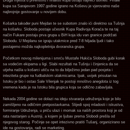
Druga mjesta u prvenstvu i finalisti kupa ostaju najveći dometi. Finale
kupa sa Sarajevom 1997.godine igrano na Koševu je vjerovatno naše
najbrojnije gostovanje u novijem dobu.
Košarka također puni Mejdan te se subotom znalo ići direktno sa Tušnja
na košarku. Sloboda postaje učesnik Kupa Radivoja Koraća te na taj
način Fukare postaju prva grupa u BiH koja idu van granice podržati
Slobodu. U Mejdanu se igraju utakmice pred 7-8 hiljada ljudi i tako
postajemo možda najkopletnija dvoranska grupa.
Početkom novog milenijuma i smrću Mustafe Hukića Sloboda gubi korak
sa vodećim ekipama u ligi. Slabi rezultati na Tušnju i činjenica da se
utjeha našla u košarci utiču na to da bilježimo jedan pad posjeta i
inteziteta grupe na fudbalskim utakmicama. Ipak, uvijek prisutan na
Istoku je bio i ostao Sale Vilenjak te postoji mnoštvo anegdota iz tog
vremena kada je na Istoku bila grupica koja se odlično zabavljala.
Nekada 2004.godine se dolazi na ideju stvaranja udruženja koje je bilo
zamišljeno na odličnim pretpostavkama. Slijedi spoj mladosti i iskustva,
formiranje Udruženja, u priču ulazi i momak sa naših prostora koji je od
rata nastanjen u Austriji, a kojem je ljubav prema Slobodi prešla od
njegovog starog. Počinje se opet intezivno pratiti Tušanj, organizirano se
ide na gostovanja, radi se marketing.