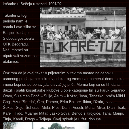
košarke u Bečeju u sezoni 1991/92.
Također iz tog
perioda nam je
ostala i ova slika sa
Banjice kada je
Sloboda gostovala
OFK Beogradu.
Naši momci su
otputovali vozom na
utakmicu.
Obzirom da je ovaj tekst o prijeratnim putevima nastao na osnovu
usmenog predanja nekoliko svjedoka tog vremena spomenut ćemo neka
imena koja su se ponavljala u svačijoj priči. Momci koji su se tih dana
družili i pratili košarkaške klubove u obje kategorije bili su Faruk Sejranić-
Otrov, Sulejman Dorić – Suljo, Asim – Kožar, Josa, Tanasko, brača Miki i
Gogi, Azur “Smrdo”, Čiro, Romeo, Erka Bokser, Ikina, Džafa, Ivica –
Šokac, Sejo, Šeherac, Miđa, Pips, Damir Veseli, Muha, Miko, Djani, Isak,
Kareli, Hido, Muamer Mitar, Jasko Sova, Bendo s Krojčice, Taha, Marijo,
Tinja, Kareli, Drago – Toljaga. Ovaj spisak je u fazi dopune…