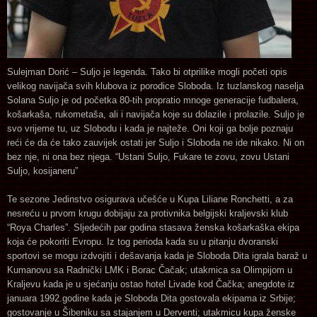
Sulejman Dorić – Suljo je legenda. Tako bi otprilike mogli početi opis
velikog navijača svih klubova iz porodice Sloboda. Iz tuzlanskog naselja
Solana Suljo je od početka 80-tih propratio mnoge generacije fudbalera,
košarkaša, rukometaša, ali i navijača koje su dolazile i prolazile. Suljo je
svo vrijeme tu, uz Slobodu i kada je najteže. Oni koji ga bolje poznaju
reći će da će tako zauvijek ostati jer Suljo i Sloboda ne ide nikako. Ni on
bez nje, ni ona bez njega. “Ustani Suljo, Fukare te zovu, zovu Ustani
Suljo, kosijaneru”
Te sezone Jedinstvo osigurava učešće u Kupa Liliane Ronchetti, a za
nesreću u prvom krugu dobijaju za protivnika belgijski kraljevski klub
“Roya Charles”. Sljedećih par godina stasava ženska košarkaška ekipa
koja će pokoriti Evropu. Iz tog perioda kada su u pitanju dvoranski
sportovi se mogu izdvojiti i dešavanja kada je Sloboda Dita igrala baraž u
Kumanovu sa Radnički LMK i Borac Čačak; utakmica sa Olimpijom u
Kraljevu kada je u sjećanju ostao hotel Livade kod Čačka; anegdote iz
januara 1992.godine kada je Sloboda Dita gostovala ekipama iz Srbije;
gostovanje u Šibeniku sa stajanjem u Derventi; utakmicu kupa ženske