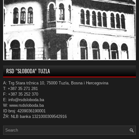
RSD “SLOBODA” TUZLA
A: Trg Stara tržnica 10, 75000 Tuzla, Bosna i Hercegovina
T: +387 35 271 281
F: +387 35 252 370
E: info@rsdsloboda.ba
W: www.rsdsloboda.ba
ID broj: 4209036190001
ŽR: NLB banka 1321000309542916