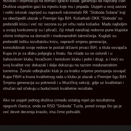
rezultati i orijentacija na domaći igrački kadar, garantuju da najstariji član
Društva uspješno gazi ka mjestu koje mu i pripada. Uspjeh u ovoj sezoni
i veliki iskorak naprijed su napravili rukometaši RK “Sloboda Solana” koji
su obezbjedili ulazak u Premijer ligu BiH. Košarkaši OKK “Sloboda” su
prebrodili krizu i već niz sezona su pri vrhu naše košarke. Mađu najboljim
u svojoj konkurenciji su i plivači, čiji mladi naraštaji redovno pune klupske
vitrine trofejima sa domaćih i međunarodnih takmičenja. Kuglaši su
prebrodili tešku rezultatsku krizu, napravili smjenu generacija,
konsolidovali svoje redove te postali državni prvaci BiH, a titula osvajača
Kupa im je za dlaku pobjegla u finalu. Na mlade su se oslonili i u
šahovskom klubu, hrvačkom i teniskom klubu i jedni i drugi, a i treći su
svoj kvalitet vec dokazali i dalje dokazuju na raznim međunarodnim
turnirima. Ženski odbojkaški klub je za kratko vrijeme postojanja osvajač
Kupa FBiH a kruna kvalitetnog rada u klubu je ulazak u Premijer ligu BiH.
Smjenu generacija su pokrenuli i u Muzičkoj sekciji, gdje uz kvalitetan i
stručan rad očekuju u budućnosti kvalitetne rezultate.
Ako se uspjeh jednog društva između ostalog mjeri po rezultatima
njegovih članica, onda se RSD “Sloboda” Tuzla, pored svega što ga je
već devet decenija krasilo, ima čime pohvaliti.