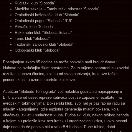
Kuglaški klub “Sloboda”
Muzička sekcija – Tamburaški orkestar “Sloboda”
Omladinski košarkaški klub “Sloboda”
Omladinski pogon “Sloboda 1919”
Plivački klub “Sloboda”
Rukometni klub “Sloboda Solana”
Tenis klub “Sloboda”
Tuzlanski šahovski klub “Sloboda”
Odbojkaški klub “Sloboda”
Postojanjem skoro 95 godina se može pohvaliti mali broj društava i
klubova na ovdašnjim širim prostorima. Za to vrijeme ostvareni su zavidni
rezultati klubova članica, koji su od svog osnivanja, kroz sve teške
periode izrasli u uzorne sportske kolektive.
Atletičari “Slobode Tehnograda” već nekoliko godina su najuspješniji u
BiH, a više od deset reprezentativaca postiže zapažene rezultate i na
evropskim takmičenjima. Bokserski klub, svoj rad je bazirao na radu sa
mlađim kategorijama, gdje egzistira generacija mladih boksera, koja
obećavaju svijetlu budućnost kluba. Fudbalski klub, nakon teškog perioda
u kojem su prolazile kroz rezultatsku i organizacionu krizu, u ovoj sezoni
daje nadu da će ponovo biti u vrhu BH fudbala. Pune tribine, dobri