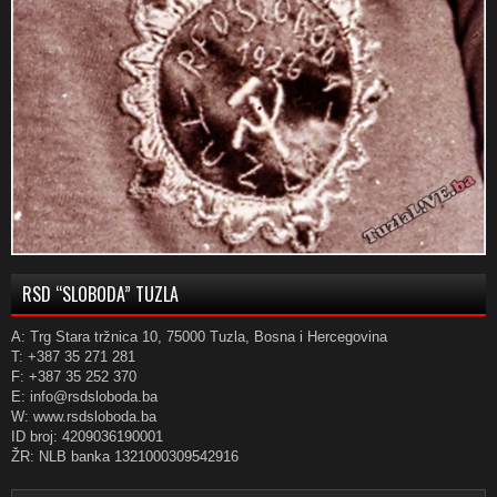
RSD “SLOBODA” TUZLA
A: Trg Stara tržnica 10, 75000 Tuzla, Bosna i Hercegovina
T: +387 35 271 281
F: +387 35 252 370
E: info@rsdsloboda.ba
W: www.rsdsloboda.ba
ID broj: 4209036190001
ŽR: NLB banka 1321000309542916