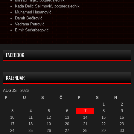
Mirsad Tinjić, potpredsjednik
Kada Delić Selimović, potpredsjednik
Muhamed Husanović
Damir Bećirović
Vedrana Petrović
Elmir Šećerbegović
FACEBOOK
KALENDAR
AUGUST 2026
P
U
S
Č
P
S
N
1
2
3
4
5
6
7
8
9
10
11
12
13
14
15
16
17
18
19
20
21
22
23
24
25
26
27
28
29
30