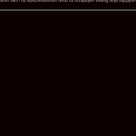
kom tako i na reprezentativnom nivou sa osvajanjem velikog broja najsjajnih 