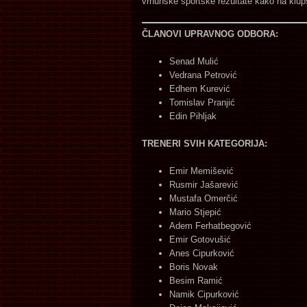
vrhunske sportske rezultate kako na klups
ČLANOVI UPRAVNOG ODBORA:
Senad Mulić
Vedrana Petrović
Edhem Kurević
Tomislav Pranjić
Edin Pihljak
TRENERI SVIH KATEGORIJA:
Emir Memišević
Rusmir Jašarević
Mustafa Omerčić
Mario Stjepić
Adem Ferhatbegović
Emir Gotovušić
Anes Cipurković
Boris Novak
Besim Ramić
Namik Cipurković