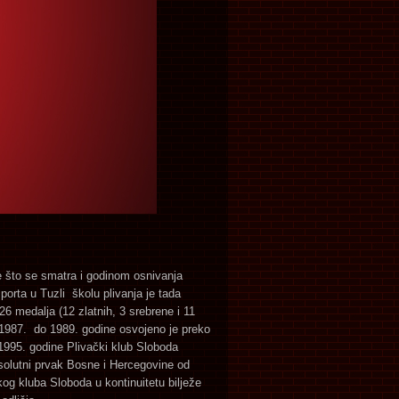
ne što se smatra i godinom osnivanja
orta u Tuzli školu plivanja je tada
6 medalja (12 zlatnih, 3 srebrene i 11
od 1987. do 1989. godine osvojeno je preko
 1995. godine Plivački klub Sloboda
solutni prvak Bosne i Hercegovine od
kog kluba Sloboda u kontinuitetu bilježe