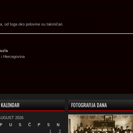
a, od toga oko polovine su takmičari.
Tuzla
 i Hercegovina
KALENDAR
FOTOGRAFIJA DANA
AUGUST 2026
P
U
S
Č
P
S
N
1
2