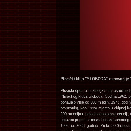
Plivački klub “SLOBODA” osnovan je 
Plivački sport u Tuzli egzistira još od tr
Plivačkog kluba Sloboda. Godina 1962. pos
pohađalo više od 300 mladih. 1973. godine
bronzanih), kao i prvo mjesto u ekipnoj ko
200 medalja u pojedinačnoj konkurenciji, 
preuzeo je primat među bosanskohercegova
1994. do 2003. godine. Preko 30 Slobodini