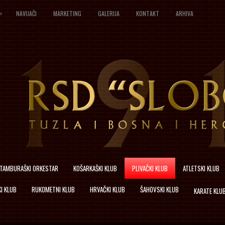
»
NAVIJAČI
MARKETING
GALERIJA
KONTAKT
ARHIVA
TAMBURAŠKI ORKESTAR
KOŠARKAŠKI KLUB
PLIVAČKI KLUB
ATLETSKI KLUB
I KLUB
RUKOMETNI KLUB
HRVAČKI KLUB
ŠAHOVSKI KLUB
KARATE KLU