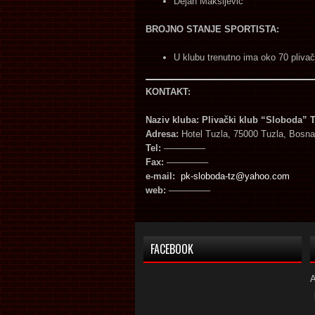
Dejan Maksijević
BROJNO STANJE SPORTISTA:
U klubu trenutno ima oko 70 plivač
KONTAKT:
Naziv kluba: Plivački klub “Sloboda” 
Adresa:
Hotel Tuzla, 75000 Tuzla, Bosna
Tel:
————–
Fax:
————–
e-mail:
pk-sloboda-tz@yahoo.com
web:
————–
FACEBOOK