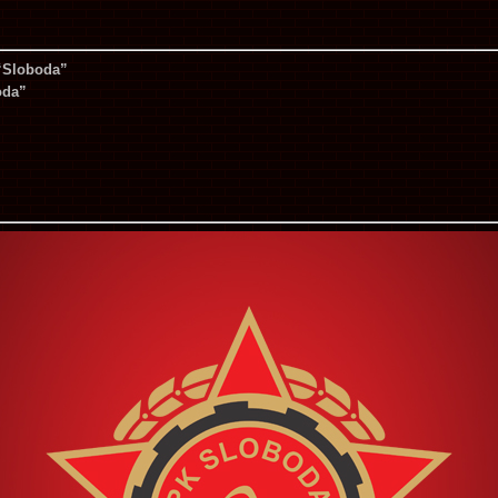
 “Sloboda”
oda”