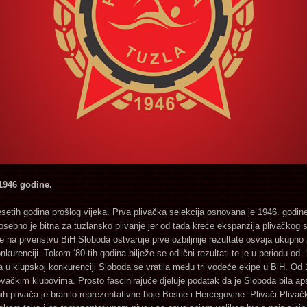
1946 godine.
idesetih godina prošlog vijeka. Prva plivačka selekcija osnovana je 1946. godi
ebno je bitna za tuzlansko plivanje jer od tada kreće ekspanzija plivačkog sp
 na prvenstvu BiH Sloboda ostvaruje prve ozbiljnije rezultate osvaja ukupno 2
nkurenciji. Tokom ‘80-tih godina bilježe se odlični rezultati te je u periodu 
a u klupskoj konkurenciji Sloboda se vratila među tri vodeće ekipe u BiH. Od
čkim klubovima. Prosto fascinirajuće djeluje podatak da je Sloboda bila ap
h plivača je branilo reprezentativne boje Bosne i Hercegovine. Plivači Plivač