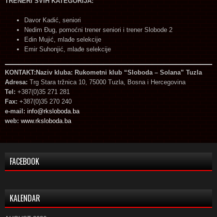
TRENERI SVIH KATEGORIJA:
Davor Kadić, seniori
Nedim Đug, pomoćni trener seniori i trener Slobode 2
Edin Mujić, mlađe selekcije
Emir Suhonjić, mlađe selekcije
KONTAKT:
Naziv kluba:
Rukometni klub
“Sloboda – Solana” Tuzla
Adresa:
Trg Stara tržnica 10, 75000 Tuzla, Bosna i Hercegovina
Tel:
+387(0)35 271 281
Fax:
+387(0)35 270 240
e-mail:
info@rksloboda.ba
web:
www.rksloboda.ba
FACEBOOK
KALENDAR