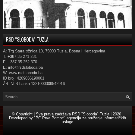
RSD “SLOBODA” TUZLA
A: Trg Stara tržnica 10, 75000 Tuzla, Bosna i Hercegovina
T: +387 35 271 281
F: +387 35 252 370
E: info@rsdsloboda.ba
W: www.rsdsloboda.ba
ID broj: 4209036190001
ŽR: NLB banka 1321000309542916
© Copyright | Sva prava zadržava RSD "Sloboda" Tuzla | 2020 |
Developed by
"PC Prva Pomoć" agencija za pružanje informatičkih
usluga