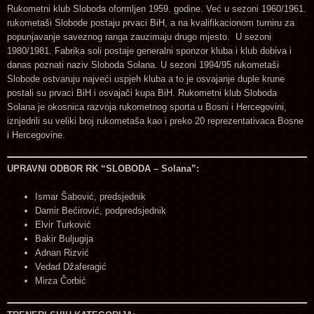
Rukometni klub Sloboda oformljen 1959. godine. Već u sezoni 1960/1961.
rukometaši Slobode postaju prvaci BiH, a na kvalifikacionom turniru za
popunjavanje saveznog ranga zauzimaju drugo mjesto. U sezoni
1980/1981. Fabrika soli postaje generalni sponzor kluba i klub dobiva i
danas poznati naziv Sloboda Solana. U sezoni 1994/95 rukometaši
Slobode ostvaruju najveći uspjeh kluba a to je osvajanje duple krune
postali su prvaci BiH i osvajači kupa BiH. Rukometni klub Sloboda
Solana je okosnica razvoja rukometnog sporta u Bosni i Hercegovini,
iznjedrili su veliki broj rukometaša kao i preko 20 reprezentativaca Bosne
i Hercegovine.
UPRAVNI ODBOR RK “SLOBODA – Solana”:
Ismar Šabović, predsjednik
Damir Bećirović, podpredsjednik
Elvir Turković
Bakir Buljugija
Adnan Rizvić
Vedad Džaferagić
Mirza Čorbić