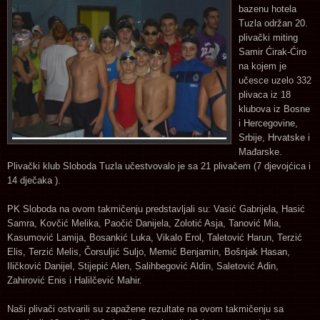
bazenu hotela
Tuzla održan 20.
plivački miting
Samir Ćirak-Ćiro
na kojem je
učesce uzelo 332
plivaca iz 18
klubova iz Bosne
i Hercegovine,
Srbije, Hrvatske i
Mađarske.
Plivački klub Sloboda Tuzla učestvovalo je sa 21 plivačem (7 djevojćica i
14 dječaka ).
PK Sloboda na ovom takmičenju predstavljali su: Vasić Gabrijela, Hasić
Samra, Kovčić Melika, Paočić Danijela, Zolotić Asja, Tanović Mia,
Kasumović Lamija, Bosankić Luka, Vikalo Erol, Taletović Harun, Terzić
Elis, Terzić Melis, Čorsuljić Suljo, Memić Benjamin, Bošnjak Hasan,
Iličković Danijel, Stijepić Alen, Salihbegović Aldin, Saletović Adin,
Zahirović Enis i Halilčević Mahir.
Naši plivači ostvarili su zapažene rezultate na ovom takmičenju sa