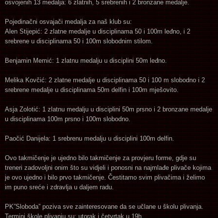
osvojenih 13 medalja: 6 zlatnih, 5 srebrenih i 2 bronzane medalje.
Pojedinačni osvajači medalja za naš klub su:
Alen Stijepić: 2 zlatne medalje u disciplinama 50 i 100m leđno, i 2
srebrene u disciplinama 50 i 100m slobodnim stilom.
Benjamin Memić: 1 zlatnu medalju u disciplini 50m leđno.
Melika Kovčić: 2 zlatne medalje u disciplinama 50 i 100 m slobodno i 2
srebrene medalje u disciplinama 50m delfin i 100m mješovito.
Asja Zolotić: 1 zlatnu medalju u disciplini 50m prsno i 2 bronzane medalje
u disciplinama 100m prsno i 100m slobodno.
Paočić Danijela: 1 srebrenu medalju u disciplini 100m delfin.
Ovo takmičenje je ujedno bilo takmičenje za provjeru forme, gdje su
treneri zadovoljni onim što su vidjeli i ponosni na najmlađe plivače kojima
je ovo ujedno i bilo prvo takmičenje. Čestitamo svim plivačima i želimo
im puno sreće i zdravlja u daljem radu.
PK”Sloboda” poziva sve zainteresovane da se učlane u školu plivanja.
Termini škole plivanju su: utorak i četvrtak u 19h