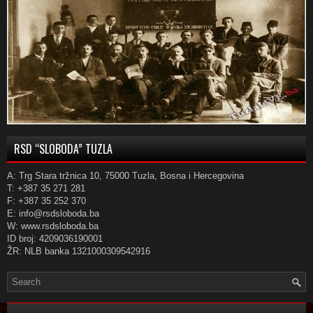
RSD “SLOBODA” TUZLA
A: Trg Stara tržnica 10, 75000 Tuzla, Bosna i Hercegovina
T: +387 35 271 281
F: +387 35 252 370
E: info@rsdsloboda.ba
W: www.rsdsloboda.ba
ID broj: 4209036190001
ŽR: NLB banka 1321000309542916