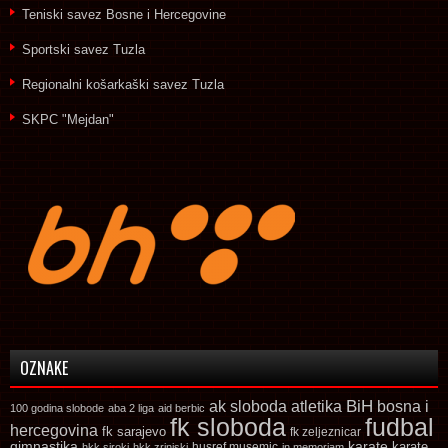
Teniski savez Bosne i Hercegovine
Sportski savez Tuzla
Regionalni košarkaški savez Tuzla
SKPC "Mejdan"
OZNAKE
ak sloboda
atletika
BiH
bosna i
100 godina slobode
aba 2 liga
aid berbic
fk sloboda
fudbal
hercegovina
fk sarajevo
fk zeljeznicar
gimnastika
karate
karate
husref musemic
hkk siroki
hkk zrinjski
in memoriam