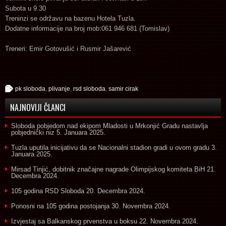
Subota u 9.30
Treninzi se održavu na bazenu Hotela Tuzla.
Dodatne informacije na broj mob:061 946 681 (Tomislav)
Treneri: Emir Gotovušić i Rusmir Jašarević
pk sloboda
,
plivanje
,
rsd sloboda
,
samir cirak
NAJNOVIJI ČLANCI
Sloboda pobjedom nad ekipom Mladosti u Mrkonjić Gradu nastavlja
pobjednički niz
5. Januara 2025.
Tuzla uputila inicijativu da se Nacionalni stadion gradi u ovom gradu
3.
Januara 2025.
Mirsad Tinjić, dobitnik značajne nagrade Olimpijskog komiteta BiH
21.
Decembra 2024.
105 godina RSD Sloboda
20. Decembra 2024.
Ponosni na 105 godina postojanja
30. Novembra 2024.
Izvjestaj sa Balkanskog prvenstva u boksu
22. Novembra 2024.