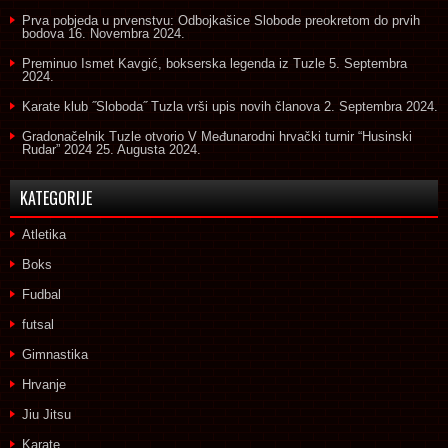
Prva pobjeda u prvenstvu: Odbojkašice Slobode preokretom do prvih
bodova
16. Novembra 2024.
Preminuo Ismet Kavgić, bokserska legenda iz Tuzle
5. Septembra
2024.
Karate klub ˝Sloboda˝ Tuzla vrši upis novih članova
2. Septembra 2024.
Gradonačelnik Tuzle otvorio V Međunarodni hrvački turnir “Husinski
Rudar” 2024
25. Augusta 2024.
KATEGORIJE
Atletika
Boks
Fudbal
futsal
Gimnastika
Hrvanje
Jiu Jitsu
Karate