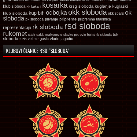
kosarka
krsg sloboda
kuglaski
klub sloboda
kuglanje
kk kakanj
okk sloboda
odbojka
ok
kup bih
klub sloboda
okk spars
sloboda
pripreme
pk sloboda
plivanje
pripremna utakmica
rsd sloboda
rk sloboda
reprezentacija
rukomet
tsk
sah
sakib malkocevic
slavko petrovic
tenis
tk sloboda
sloboda
vlado jagodic
velimir gasic
tuzla
KLUBOVI ČLANICE RSD “SLOBODA”