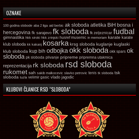
OZNAKE
ak sloboda
atletika
BiH
bosna i
100 godina slobode
aba 2 liga
aid berbic
fk sloboda
fudbal
hercegovina
fk sarajevo
fk zeljeznicar
gimnastika
karate
karate
husref musemic
hkk siroki
hkk zrinjski
in memoriam
kosarka
krsg sloboda
kuglaski
klub sloboda
kuglanje
kk kakanj
okk sloboda
odbojka
ok
kup bih
klub sloboda
okk spars
sloboda
pripreme
pk sloboda
plivanje
pripremna utakmica
rsd sloboda
rk sloboda
reprezentacija
rukomet
tsk
sah
sakib malkocevic
slavko petrovic
tenis
tk sloboda
sloboda
vlado jagodic
velimir gasic
tuzla
KLUBOVI ČLANICE RSD “SLOBODA”