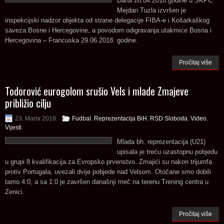
Dana 26.04.2018.godine u SKPC
Mejdan Tuzla izvršen je
inspekcijski nadzor objekta od strane delegacije FIBA-e i Košarkaškog
saveza Bosne i Hercegovine, a povodom odigravanja utakmice Bosna i
Hercegovina – Francuska 29.06.2018. godine.
Pročitaj više
Todorović eurogolom srušio Vels i mlade Zmajeve
približio cilju
23. Marta 2018.
Fudbal
,
Reprezentacija BiH
,
RSD Sloboda
,
Video
,
Vijesti
Mlada bh. reprezentacija (U21)
upisala je treću uzastopnu pobjedu
u grupi 8 kvalifikacija za Evropsko prvenstvo. Zmajići su nakon trijumfa
protiv Portugala, uvezali dvije pobjede nad Velsom. Otočane smo dobili
tamo 4:0, a sa 1:0 je završen današnji meč na terenu Trening centra u
Zenici.
Pročitaj više