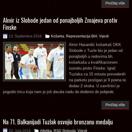
Pročitaj više
Almir iz Slobode jedan od ponajboljih Zmajeva protiv
Finske
13. Septembra 2018.
Košarka
,
Reprezentacija BiH
,
Vijesti
Almir Hasandić košarkaš OKK
Slobode z Tuzle bio je jedan od
ponajboljih u redovima bh.
košarkaša u kvalifikacionom
susretu protiv Finske. Igrač
Tuzlaka za 15 minuta porvedenih
na parketu postigao je 9 poena te
dodao 2 skoka. U završnici je
pogodio tricu koja nam je još davala nadu da dođemo do pobjede.
Pročitaj više
Na 71. Balkanijadi Tuzlak osvojio bronzanu medalju
22. Jula 2018.
Atletika
,
RSD Sloboda
,
Vijesti