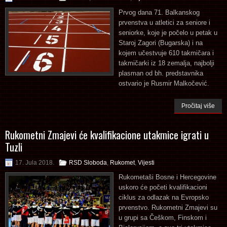
Prvog dana 71. Balkanskog
prvenstva u atletici za seniore i
seniorke, koje je počelo u petak u
Staroj Zagori (Bugarska) i na
kojem učestvuje 610 takmičara i
takmičarki iz 18 zemalja, najbolji
plasman od bh. predstavnika
ostvario je Rusmir Malkočević.
Pročitaj više
Rukometni Zmajevi će kvalifikacione utakmice igrati u
Tuzli
17. Jula 2018.
RSD Sloboda
,
Rukomet
,
Vijesti
Rukometaši Bosne i Hercegovine
uskoro će početi kvalifikacioni
ciklus za odlazak na Evropsko
prvenstvo. Rukometni Zmajevi su
u grupi sa Češkom, Finskom i