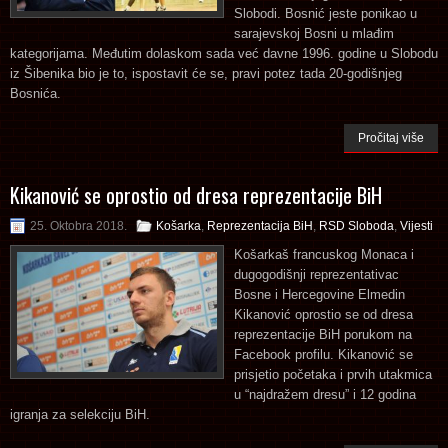
Slobodi. Bosnić jeste ponikao u
sarajevskoj Bosni u mlađim
kategorijama. Međutim dolaskom sada već davne 1996. godine u Slobodu
iz Šibenika bio je to, ispostavit će se, pravi potez tada 20-godišnjeg
Bosnića.
Pročitaj više
Kikanović se oprostio od dresa reprezentacije BiH
25. Oktobra 2018.
Košarka
,
Reprezentacija BiH
,
RSD Sloboda
,
Vijesti
Košarkaš francuskog Monaca i
dugogodišnji reprezentativac
Bosne i Hercegovine Elmedin
Kikanović oprostio se od dresa
reprezentacije BiH porukom na
Facebook profilu. Kikanović se
prisjetio početaka i prvih utakmica
u “najdražem dresu” i 12 godina
igranja za selekciju BiH.