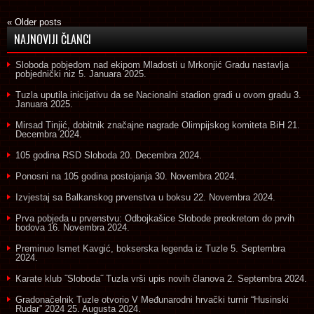
«
Older posts
NAJNOVIJI ČLANCI
Sloboda pobjedom nad ekipom Mladosti u Mrkonjić Gradu nastavlja
pobjednički niz
5. Januara 2025.
Tuzla uputila inicijativu da se Nacionalni stadion gradi u ovom gradu
3.
Januara 2025.
Mirsad Tinjić, dobitnik značajne nagrade Olimpijskog komiteta BiH
21.
Decembra 2024.
105 godina RSD Sloboda
20. Decembra 2024.
Ponosni na 105 godina postojanja
30. Novembra 2024.
Izvjestaj sa Balkanskog prvenstva u boksu
22. Novembra 2024.
Prva pobjeda u prvenstvu: Odbojkašice Slobode preokretom do prvih
bodova
16. Novembra 2024.
Preminuo Ismet Kavgić, bokserska legenda iz Tuzle
5. Septembra
2024.
Karate klub ˝Sloboda˝ Tuzla vrši upis novih članova
2. Septembra 2024.
Gradonačelnik Tuzle otvorio V Međunarodni hrvački turnir “Husinski
Rudar” 2024
25. Augusta 2024.