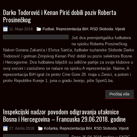
Darko Todorović i Kenan Pirić dobili poziv Roberta
Prosinečkog
11. Maja 2018.
Fudbal
,
Reprezentacija BiH
,
RSD Sloboda
,
Vijesti
Još dva premijerligaška fudbalera
na spisku Roberta Prosinečkog.
Nakon Gorana Zakarića i Elvisa Sarića, fudbaler tuzlanske Slobode Darko
Todorović i golman Zrinjskog Kenan Pirić dobili su poziv selektora Bosne
i Hercegovine. Dva fudbalera bilježili su odlične partije za svoje klubove u
ovoj sezoni i zasluženo se nalaze na spisku A reprezentacije. Naime, A
reprezentacija BiH igrat će protiv Crne Gore 28. maja u Zenici, a potom i
protiv Republike Koreje 1. juna u gradu Jeonju, piše Sport1.ba.
Pročitaj više
Inspekcijski nadzor povodom odigravanja utakmice
Bosna i Hercegovina – Francuska 29.06.2018. godine
27. Aprila 2018.
Košarka
,
Reprezentacija BiH
,
RSD Sloboda
,
Vijesti