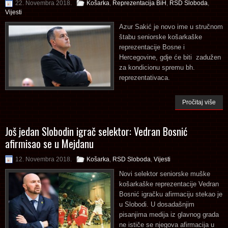
22. Novembra 2018.
Košarka
,
Reprezentacija BiH
,
RSD Sloboda
,
Vijesti
Azur Sakić je novo ime u stručnom
štabu seniorske košarkaške
reprezentacije Bosne i
Hercegovine, gdje će biti zadužen
za kondicionu spremu bh.
reprezentativaca.
Pročitaj više
Još jedan Slobodin igrač selektor: Vedran Bosnić
afirmisao se u Mejdanu
12. Novembra 2018.
Košarka
,
RSD Sloboda
,
Vijesti
Novi selektor seniorske muške
košarkaške reprezentacije Vedran
Bosnić igračku afirmaciju stekao je
u Slobodi. U dosadašnjim
pisanjima medija iz glavnog grada
ne ističe se njegova afirmacija u