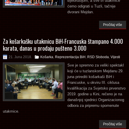
Bjelorusijom, a sve tri utakmice
ćemo odigrati u Tuzli, tačnije
dvorani Mejdan.
Pročitaj više
Za košarkašku utakmicu BiH-Francuska štampano 4.000
karata, danas u prodaju pušteno 3.000
21. Juna 2018.
Košarka
,
Reprezentacija BiH
,
RSD Sloboda
,
Vijesti
Sve je spremno za veliki spektakl
koji će u tuzlanskom Mejdanu 29.
juna prirediti košarkaši BiH i
Francuske, u okviru III. ciklusa
kvalifikacija za Svjetsko prvenstvo
2019. godine u Kini, rečeno je na
današnjoj sjednici Organizacionog
odbora za pripremu spomenute
utakmice.
Pročitaj više