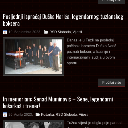
Posljednji ispraćaj Duška Narića, legendarnog tuzlanskog
boksera
19. Septembra 2023.
RSD Sloboda
,
Vijesti
Danas je u Tuzli na poslednji
počinak ispraćen Duško Narić
poznati bokser, a kasnije i
internacionalni sudija u ovom
sportu.
Pročitaj više
In memoriam: Senad Muminović – Sene, legendarni
košarkaš i trener!
26. Aprila 2023.
Košarka
,
RSD Sloboda
,
Vijesti
Tužna vijest je stigla prije par sati: