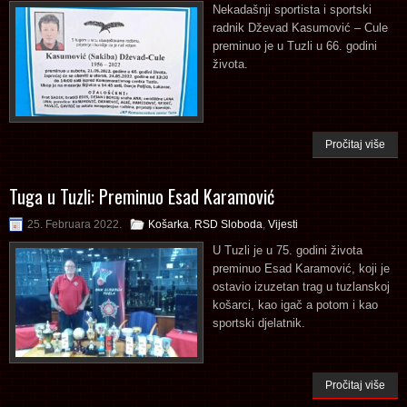
Nekadašnji sportista i sportski
radnik Dževad Kasumović – Cule
preminuo je u Tuzli u 66. godini
života.
Pročitaj više
Tuga u Tuzli: Preminuo Esad Karamović
25. Februara 2022.
Košarka
,
RSD Sloboda
,
Vijesti
U Tuzli je u 75. godini života
preminuo Esad Karamović, koji je
ostavio izuzetan trag u tuzlanskoj
košarci, kao igač a potom i kao
sportski djelatnik.
Pročitaj više