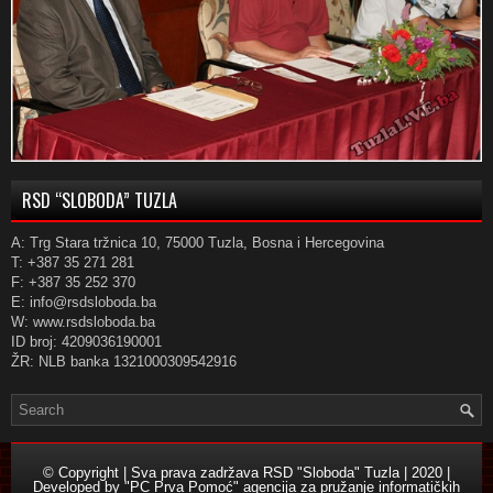
RSD “SLOBODA” TUZLA
A: Trg Stara tržnica 10, 75000 Tuzla, Bosna i Hercegovina
T: +387 35 271 281
F: +387 35 252 370
E: info@rsdsloboda.ba
W: www.rsdsloboda.ba
ID broj: 4209036190001
ŽR: NLB banka 1321000309542916
© Copyright | Sva prava zadržava RSD "Sloboda" Tuzla | 2020 |
Developed by
"PC Prva Pomoć" agencija za pružanje informatičkih