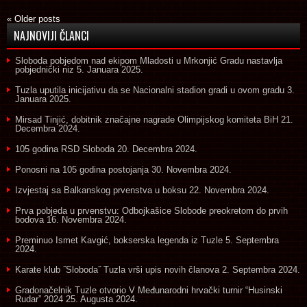
«
Older posts
NAJNOVIJI ČLANCI
Sloboda pobjedom nad ekipom Mladosti u Mrkonjić Gradu nastavlja
pobjednički niz
5. Januara 2025.
Tuzla uputila inicijativu da se Nacionalni stadion gradi u ovom gradu
3.
Januara 2025.
Mirsad Tinjić, dobitnik značajne nagrade Olimpijskog komiteta BiH
21.
Decembra 2024.
105 godina RSD Sloboda
20. Decembra 2024.
Ponosni na 105 godina postojanja
30. Novembra 2024.
Izvjestaj sa Balkanskog prvenstva u boksu
22. Novembra 2024.
Prva pobjeda u prvenstvu: Odbojkašice Slobode preokretom do prvih
bodova
16. Novembra 2024.
Preminuo Ismet Kavgić, bokserska legenda iz Tuzle
5. Septembra
2024.
Karate klub ˝Sloboda˝ Tuzla vrši upis novih članova
2. Septembra 2024.
Gradonačelnik Tuzle otvorio V Međunarodni hrvački turnir “Husinski
Rudar” 2024
25. Augusta 2024.