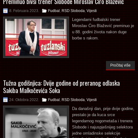
Preminuo bivši trener Slobode Miroslav Ćiro Blažević
8. Februara 2023.
Fudbal
,
RSD Sloboda
,
Vijesti
Legendarni fudbalski trener
Miroslav Ćiro Blažević preminuo je
u 88. godini života nakon duge
borbe s rakom.
Pročitaj više
Tužna godišnjica: Dvije godine od preranog odlaska
Sakiba Malkočevića Soka
24. Oktobra 2022.
Fudbal
,
RSD Sloboda
,
Vijesti
Da današnji dan, prije dvije godine,
prestalo je da kuca srce
legendarnog nogometaša i trenera
Slobode i najuspješnijeg selektora
jedne omladinske selekcije