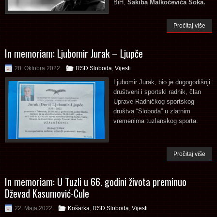
BiH,
Sakiba Malkočevića Soka.
Pročitaj više
In memoriam: Ljubomir Jurak – Ljupče
20. Oktobra 2022.
RSD Sloboda
,
Vijesti
Ljubomir Jurak, bio je dugogodišnji
društveni i sportski radnik, član
Uprave Radničkog sportskog
društva “Sloboda” u zlatnim
vremenima tuzlanskog sporta.
Pročitaj više
In memoriam: U Tuzli u 66. godini života preminuo
Dževad Kasumović-Cule
22. Maja 2022.
Košarka
,
RSD Sloboda
,
Vijesti