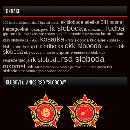
OZNAKE
ak sloboda
atletika
BiH
bosna i
100 godina slobode
aba 2 liga
aid berbic
fk sloboda
fudbal
hercegovina
fk sarajevo
fk zeljeznicar
gimnastika
karate
karate
husref musemic
hkk siroki
hkk zrinjski
in memoriam
kosarka
krsg sloboda
kuglaski
klub sloboda
kuglanje
kk kakanj
okk sloboda
odbojka
ok
kup bih
klub sloboda
okk spars
sloboda
pripreme
pk sloboda
plivanje
pripremna utakmica
rsd sloboda
rk sloboda
reprezentacija
rukomet
tsk
sah
sakib malkocevic
slavko petrovic
tenis
tk sloboda
sloboda
vlado jagodic
velimir gasic
tuzla
KLUBOVI ČLANICE RSD “SLOBODA”