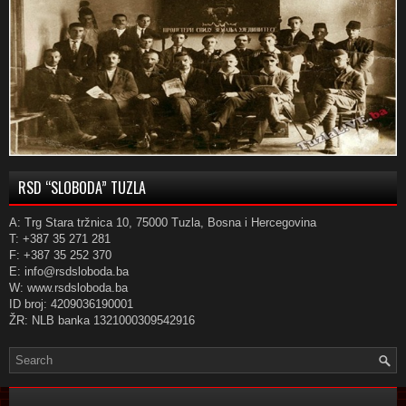
RSD “SLOBODA” TUZLA
A: Trg Stara tržnica 10, 75000 Tuzla, Bosna i Hercegovina
T: +387 35 271 281
F: +387 35 252 370
E: info@rsdsloboda.ba
W: www.rsdsloboda.ba
ID broj: 4209036190001
ŽR: NLB banka 1321000309542916