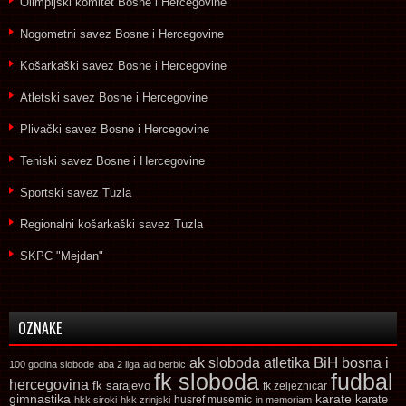
Olimpijski komitet Bosne i Hercegovine
Nogometni savez Bosne i Hercegovine
Košarkaški savez Bosne i Hercegovine
Atletski savez Bosne i Hercegovine
Plivački savez Bosne i Hercegovine
Teniski savez Bosne i Hercegovine
Sportski savez Tuzla
Regionalni košarkaški savez Tuzla
SKPC "Mejdan"
OZNAKE
ak sloboda
atletika
BiH
bosna i
100 godina slobode
aba 2 liga
aid berbic
fk sloboda
fudbal
hercegovina
fk sarajevo
fk zeljeznicar
gimnastika
karate
karate
husref musemic
hkk siroki
hkk zrinjski
in memoriam