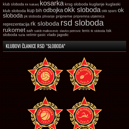
kosarka
krsg sloboda
kuglaski
klub sloboda
kuglanje
kk kakanj
okk sloboda
odbojka
ok
kup bih
klub sloboda
okk spars
sloboda
pripreme
pk sloboda
plivanje
pripremna utakmica
rsd sloboda
rk sloboda
reprezentacija
rukomet
tsk
sah
sakib malkocevic
slavko petrovic
tenis
tk sloboda
sloboda
vlado jagodic
velimir gasic
tuzla
KLUBOVI ČLANICE RSD “SLOBODA”