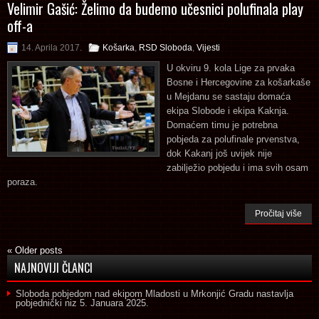
Velimir Gašić: Želimo da budemo učesnici polufinala play
off-a
14. Aprila 2017.
Košarka
,
RSD Sloboda
,
Vijesti
U okviru 9. kola Lige za prvaka
Bosne i Hercegovine za košarkaše
u Mejdanu se sastaju domaća
ekipa Slobode i ekipa Kaknja.
Domaćem timu je potrebna
pobjeda za polufinale prvenstva,
dok Kakanj još uvijek nije
zabilježio pobjedu i ima svih osam
poraza.
Pročitaj više
«
Older posts
NAJNOVIJI ČLANCI
Sloboda pobjedom nad ekipom Mladosti u Mrkonjić Gradu nastavlja
pobjednički niz
5. Januara 2025.