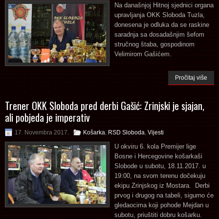
Na današnjoj Hitnoj sjednici organa
upravljanja OKK Sloboda Tuzla,
donesena je odluka da se raskine
saradnja sa dosadašnjim šefom
stručnog štaba, gospodinom
Velimirom Gašićem.
Pročitaj više
Trener OKK Sloboda pred derbi Gašić: Zrinjski je sjajan,
ali pobjeda je imperativ
17. Novembra 2017.
Košarka
,
RSD Sloboda
,
Vijesti
U okviru 6. kola Premijer lige
Bosne i Hercegovine košarkaši
Slobode u subotu, 18.11.2017. u
19:00, na svom terenu dočekuju
ekipu Zrinjskog iz Mostara. Derbi
prvog i drugog na tabeli, sigurno će
gledaocima koji pohode Mejdan u
subotu, priuštiti dobru košarku.