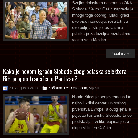
Svojim dolaskom na kormilo OKK
Sloboda, Velimir Gašić napravio je
mnogo toga dobrog. Mladi igrači
sve više napreduju, rezultati su
sve bolji, a što je još važnije
publika je zadovoljna rezultatima i
vratila se u Mejdan.
Pročitaj više
Kako je novom igraču Slobode zbog odlaska selektora
BiH propao transfer u Partizan?
31. Augusta 2017.
Košarka
,
RSD Sloboda
,
Vijesti
Nikola Silađi je svojevremeno bio
najbolji krilni centar juniorskog
prvenstva Evrope, a ovog ljeta je
pojačao tuzlansku Slobodu, te će
predstavljati veliko pojačanje za
ekipu Velimira Gašića.