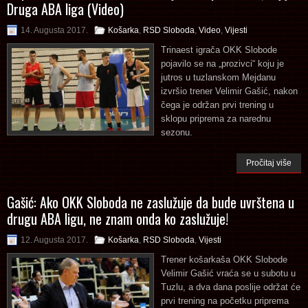
Druga ABA liga (Video)
14. Augusta 2017.
Košarka
,
RSD Sloboda
,
Video
,
Vijesti
Trinaest igrača OKK Slobode
pojavilo se na „prozivci“ koju je
jutros u tuzlanskom Mejdanu
izvršio trener Velimir Gašić, nakon
čega je održan prvi trening u
sklopu priprema za narednu
sezonu.
Pročitaj više
Gašić: Ako OKK Sloboda ne zaslužuje da bude uvrštena u
drugu ABA ligu, ne znam onda ko zaslužuje!
12. Augusta 2017.
Košarka
,
RSD Sloboda
,
Vijesti
Trener košarkaša OKK Slobode
Velimir Gašić vraća se u subotu u
Tuzlu, a dva dana poslije održat će
prvi trening na početku priprema