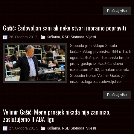
Pročitaj više
Gašić: Zadovoljan sam ali neke stvari moramo popraviti
28. Oktobra 2017.
Košarka
,
RSD Sloboda
,
Vijesti
Sloboda je u sklopu 3. kola
košarkaškog prvenstva BiH u Tuzli
ugostila Bošnjak. Tuzlanski tim je
protiv gostiju iz Hadžića slavio
rezultatom 84:62, a nakon susreta
Slobodin trener Velimir Gašić je
imao razloga za zadovoljstvo.
Pročitaj više
Velimir Gašić: Mene prosjek nikada nije zanimao,
zaslužujemo II ABA ligu
27. Oktobra 2017.
Košarka
,
RSD Sloboda
,
Vijesti