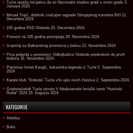
Tuzla uputila inicijativu da se Nacionalni stadion gradi u ovom gradu
3.
Januara 2025.
Mirsad Tinjić, dobitnik značajne nagrade Olimpijskog komiteta BiH
21.
Decembra 2024.
105 godina RSD Sloboda
20. Decembra 2024.
Ponosni na 105 godina postojanja
30. Novembra 2024.
Izvjestaj sa Balkanskog prvenstva u boksu
22. Novembra 2024.
Prva pobjeda u prvenstvu: Odbojkašice Slobode preokretom do prvih
bodova
16. Novembra 2024.
Preminuo Ismet Kavgić, bokserska legenda iz Tuzle
5. Septembra
2024.
Karate klub ˝Sloboda˝ Tuzla vrši upis novih članova
2. Septembra 2024.
Gradonačelnik Tuzle otvorio V Međunarodni hrvački turnir “Husinski
Rudar” 2024
25. Augusta 2024.
KATEGORIJE
Atletika
Boks