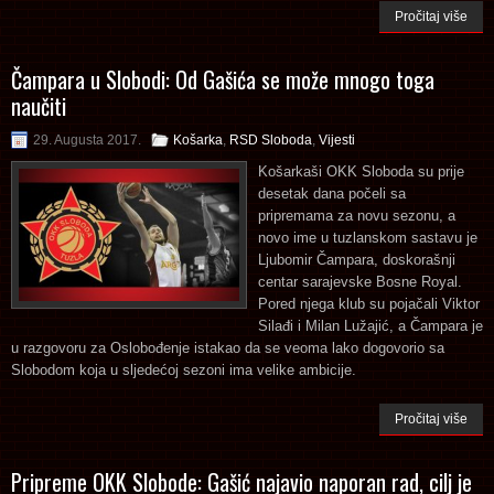
Pročitaj više
Čampara u Slobodi: Od Gašića se može mnogo toga
naučiti
29. Augusta 2017.
Košarka
,
RSD Sloboda
,
Vijesti
Košarkaši OKK Sloboda su prije
desetak dana počeli sa
pripremama za novu sezonu, a
novo ime u tuzlanskom sastavu je
Ljubomir Čampara, doskorašnji
centar sarajevske Bosne Royal.
Pored njega klub su pojačali Viktor
Silađi i Milan Lužajić, a Čampara je
u razgovoru za Oslobođenje istakao da se veoma lako dogovorio sa
Slobodom koja u sljedećoj sezoni ima velike ambicije.
Pročitaj više
Pripreme OKK Slobode: Gašić najavio naporan rad, cilj je