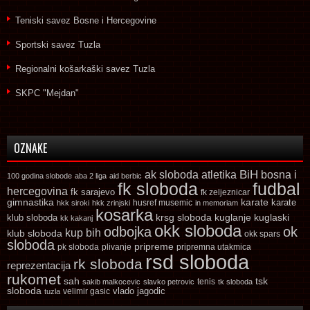
Teniski savez Bosne i Hercegovine
Sportski savez Tuzla
Regionalni košarkaški savez Tuzla
SKPC "Mejdan"
OZNAKE
ak sloboda
atletika
BiH
bosna i
100 godina slobode
aba 2 liga
aid berbic
fk sloboda
fudbal
hercegovina
fk sarajevo
fk zeljeznicar
gimnastika
karate
karate
husref musemic
hkk siroki
hkk zrinjski
in memoriam
kosarka
krsg sloboda
kuglaski
klub sloboda
kuglanje
kk kakanj
okk sloboda
odbojka
ok
kup bih
klub sloboda
okk spars
sloboda
pripreme
pk sloboda
plivanje
pripremna utakmica
rsd sloboda
rk sloboda
reprezentacija
rukomet
tsk
sah
sakib malkocevic
slavko petrovic
tenis
tk sloboda
sloboda
vlado jagodic
velimir gasic
tuzla