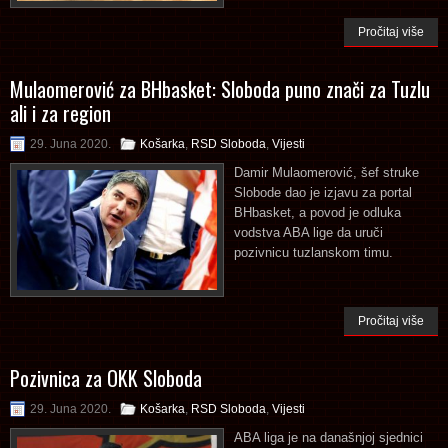
Pročitaj više
Mulaomerović za BHbasket: Sloboda puno znači za Tuzlu
ali i za region
29. Juna 2020.
Košarka
,
RSD Sloboda
,
Vijesti
Damir Mulaomerović, šef struke
Slobode dao je izjavu za portal
BHbasket, a povod je odluka
vodstva ABA lige da uruči
pozivnicu tuzlanskom timu.
Pročitaj više
Pozivnica za OKK Sloboda
29. Juna 2020.
Košarka
,
RSD Sloboda
,
Vijesti
ABA liga je na današnjoj sjednici