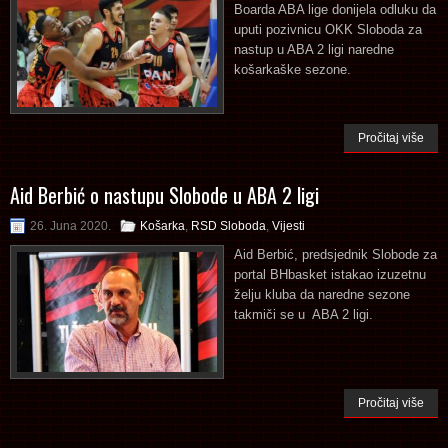
Boarda ABA lige donijela odluku da
uputi pozivnicu OKK Sloboda za
nastup u ABA 2 ligi naredne
košarkaške sezone.
Pročitaj više
Aid Berbić o nastupu Slobode u ABA 2 ligi
26. Juna 2020.
Košarka
,
RSD Sloboda
,
Vijesti
Aid Berbić, predsjednik Slobode za
portal BHbasket istakao izuzetnu
želju kluba da naredne sezone
takmiči se u ABA 2 ligi.
Pročitaj više