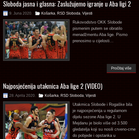
Sloboda jasna i glasna: Zaslužujemo igranje u Aba ligi 2
9. Juna 2020.
Košarka
,
RSD Sloboda
,
Vijesti
Rukovodstvo OKK Slobode
pismenim putem se obratilo
menadžmentu Aba lige. Pismo
prenosimo u cijelosti…
Pročitaj više
Najposjećenija utakmica Aba lige 2 (VIDEO)
28. Aprila 2020.
Košarka
,
RSD Sloboda
,
Vijesti
Utakmica Slobode i Rogaške bila
je najposjećenija u regularnom
dijelu sezone Aba lige 2. U
Mejdanu je biolo više od 3.500
gledatelja koji su nosili crveno-crne
do pobjede i opstanka u