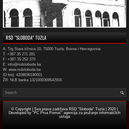
RSD “SLOBODA” TUZLA
A: Trg Stara tržnica 10, 75000 Tuzla, Bosna i Hercegovina
T: +387 35 271 281
F: +387 35 252 370
E: info@rsdsloboda.ba
W: www.rsdsloboda.ba
ID broj: 4209036190001
ŽR: NLB banka 1321000309542916
© Copyright | Sva prava zadržava RSD "Sloboda" Tuzla | 2020 |
Developed by
"PC Prva Pomoć" agencija za pružanje informatičkih
usluga