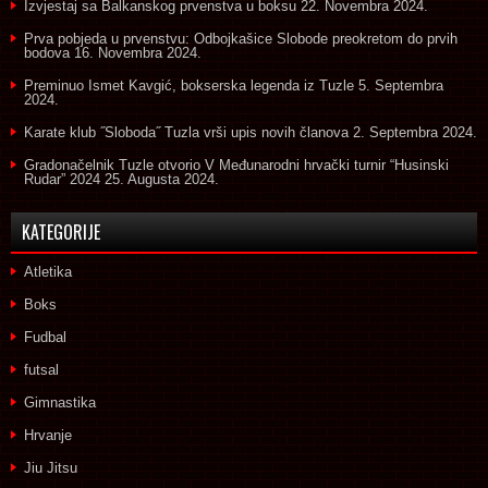
Izvjestaj sa Balkanskog prvenstva u boksu
22. Novembra 2024.
Prva pobjeda u prvenstvu: Odbojkašice Slobode preokretom do prvih
bodova
16. Novembra 2024.
Preminuo Ismet Kavgić, bokserska legenda iz Tuzle
5. Septembra
2024.
Karate klub ˝Sloboda˝ Tuzla vrši upis novih članova
2. Septembra 2024.
Gradonačelnik Tuzle otvorio V Međunarodni hrvački turnir “Husinski
Rudar” 2024
25. Augusta 2024.
KATEGORIJE
Atletika
Boks
Fudbal
futsal
Gimnastika
Hrvanje
Jiu Jitsu