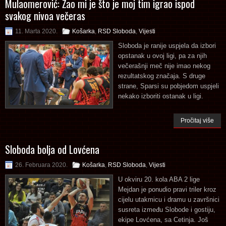
Mulaomerović: Žao mi je što je moj tim igrao ispod
svakog nivoa večeras
11. Marta 2020.
Košarka
,
RSD Sloboda
,
Vijesti
Sloboda je ranije uspjela da izbori
opstanak u ovoj ligi, pa za njih
večerašnji meč nije imao nekog
rezultatskog značaja. S druge
strane, Sparsi su pobjedom uspjeli
nekako izboriti ostanak u ligi.
Pročitaj više
Sloboda bolja od Lovćena
26. Februara 2020.
Košarka
,
RSD Sloboda
,
Vijesti
U okviru 20. kola ABA 2 lige
Mejdan je ponudio pravi triler kroz
cijelu utakmicu i dramu u završnici
susreta između Slobode i gostiju,
ekipe Lovćena, sa Cetinja. Još