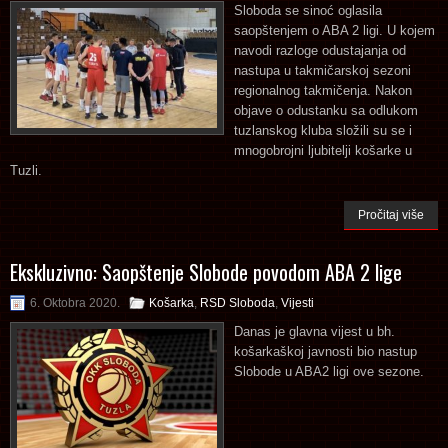
Sloboda se sinoć oglasila
saopštenjem o ABA 2 ligi. U kojem
navodi razloge odustajanja od
nastupa u takmičarskoj sezoni
regionalnog takmičenja. Nakon
objave o odustanku sa odlukom
tuzlanskog kluba složili su se i
mnogobrojni ljubitelji košarke u
Tuzli.
Pročitaj više
Ekskluzivno: Saopštenje Slobode povodom ABA 2 lige
6. Oktobra 2020.
Košarka
,
RSD Sloboda
,
Vijesti
Danas je glavna vijest u bh.
košarkaškoj javnosti bio nastup
Slobode u ABA2 ligi ove sezone.