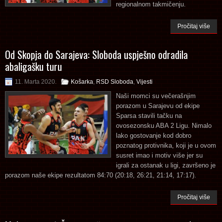
regionalnom takmičenju.
Pročitaj više
Od Skopja do Sarajeva: Sloboda uspješno odradila
abaligašku turu
11. Marta 2020.
Košarka
,
RSD Sloboda
,
Vijesti
Naši momci su večerašnjim
porazom u Sarajevu od ekipe
Sparsa stavili tačku na
ovosezonsku ABA 2 Ligu. Nimalo
lako gostovanje kod dobro
poznatog protivnika, koji je u ovom
susret imao i motiv više jer su
igrali za ostanak u ligi, završeno je
porazom naše ekipe rezultatom 84:70 (20:18, 26:21, 21:14, 17:17).
Pročitaj više