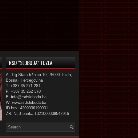
RSD “SLOBODA” TUZLA
A: Trg Stara tržnica 10, 75000 Tuzla,
Bosna i Hercegovina
T: +387 35 271 281
F: +387 35 252 370
E: info@rsdsloboda.ba
W: www.rsdsloboda.ba
ID broj: 4209036190001
ŽR: NLB banka 1321000309542916