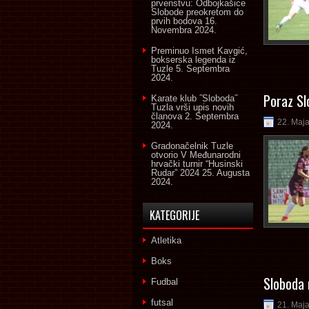
prvenstvu: Odbojkašice
Slobode preokretom do
prvih bodova
16.
Novembra 2024.
Preminuo Ismet Kavgić,
bokserska legenda iz
Tuzle
5. Septembra
2024.
Poraz Sl
Karate klub ˝Sloboda˝
Tuzla vrši upis novih
članova
2. Septembra
22. Maj
2024.
Gradonačelnik Tuzle
otvorio V Međunarodni
hrvački turnir “Husinski
Rudar” 2024
25. Augusta
2024.
KATEGORIJE
Atletika
Boks
Sloboda 
Fudbal
futsal
21. Maj