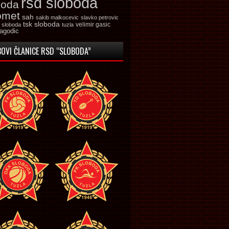
rsd sloboda
boda
omet
sah
sakib malkocevic
slavko petrovic
tsk sloboda
velimir gasic
k sloboda
tuzla
jagodic
OVI ČLANICE RSD “SLOBODA”