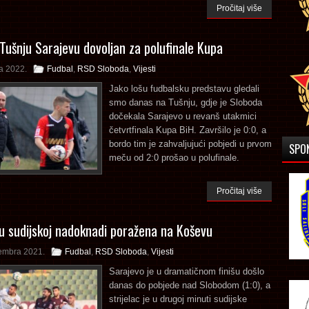
Pročitaj više
Tušnju Sarajevu dovoljan za polufinale Kupa
a 2022.
Fudbal
,
RSD Sloboda
,
Vijesti
Jako lošu fudbalsku predstavu gledali
smo danas na Tušnju, gdje je Sloboda
dočekala Sarajevo u revanš utakmici
četvrtfinala Kupa BiH. Završilo je 0:0, a
bordo tim je zahvaljujući pobjedi u prvom
SPO
meču od 2:0 prošao u polufinale.
Pročitaj više
u sudijskoj nadoknadi poražena na Koševu
embra 2021.
Fudbal
,
RSD Sloboda
,
Vijesti
Sarajevo je u dramatičnom finišu došlo
danas do pobjede nad Slobodom (1:0), a
strijelac je u drugoj minuti sudijske