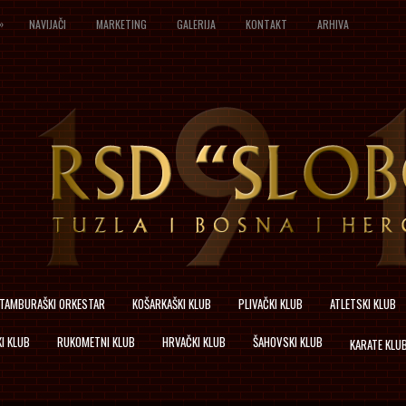
»
NAVIJAČI
MARKETING
GALERIJA
KONTAKT
ARHIVA
TAMBURAŠKI ORKESTAR
KOŠARKAŠKI KLUB
PLIVAČKI KLUB
ATLETSKI KLUB
I KLUB
RUKOMETNI KLUB
HRVAČKI KLUB
ŠAHOVSKI KLUB
KARATE KLU