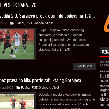
HIVES:
FK SARAJEVO
vodila 2:0, Sarajevo preokretom do bodova na Tušnju
a 2023.
Fudbal
,
RSD Sloboda
,
Vijesti
Ekipa Sarajeva nakon čudesnog
preokreta je savladala Slobodu u
posljednjoj utakmici 24. kola m:tel
Premijer lige, odigranoj na travnjaku
stadiona Tušanj – 2:3!
OZN
100 god
atleti
Pročitaj više
saraje
fud
bez prava na kiks protiv zahuktalog Sarajeva
husref
slobod
mbra 2022.
Fudbal
,
RSD Sloboda
,
Vijesti
kugla
odb
Odgodom mostarskog derbiju između
slo
Veleža i Zrinjskog danas je na programu
ostala samo jedna utamica 17. kola
pripre