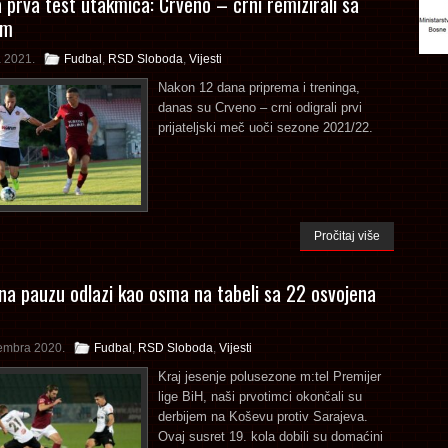
 prva test utakmica: Crveno – crni remizirali sa
om
a 2021.
Fudbal
,
RSD Sloboda
,
Vijesti
Nakon 12 dana priprema i treninga,
danas su Crveno – crni odigrali prvi
prijateljski meč uoči sezone 2021/22.
Pročitaj više
na pauzu odlazi kao osma na tabeli sa 22 osvojena
embra 2020.
Fudbal
,
RSD Sloboda
,
Vijesti
Kraj jesenje polusezone m:tel Premijer
lige BiH, naši prvotimci okončali su
derbijem na Koševu protiv Sarajeva.
Ovaj susret 19. kola dobili su domaćini