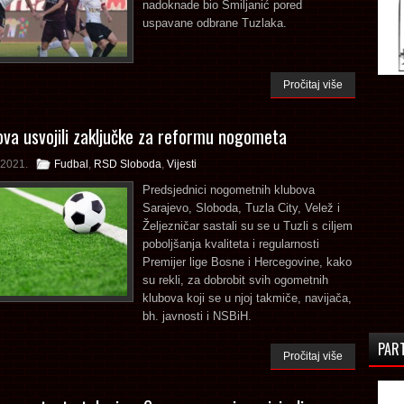
nadoknade bio Smiljanić pored
uspavane odbrane Tuzlaka.
Pročitaj više
ova usvojili zaključke za reformu nogometa
 2021.
Fudbal
,
RSD Sloboda
,
Vijesti
Predsjednici nogometnih klubova
Sarajevo, Sloboda, Tuzla City, Velež i
Željezničar sastali su se u Tuzli s ciljem
poboljšanja kvaliteta i regularnosti
Premijer lige Bosne i Hercegovine, kako
su rekli, za dobrobit svih ogometnih
klubova koji se u njoj takmiče, navijača,
bh. javnosti i NSBiH.
PAR
Pročitaj više