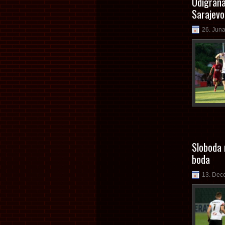
Odigrana
Sarajev
26. Jun
Sloboda 
boda
13. Dec