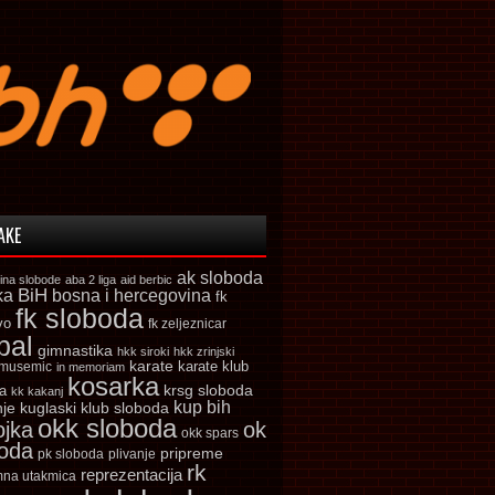
AKE
ak sloboda
ina slobode
aba 2 liga
aid berbic
ka
BiH
bosna i hercegovina
fk
fk sloboda
vo
fk zeljeznicar
bal
gimnastika
hkk siroki
hkk zrinjski
karate
karate klub
 musemic
in memoriam
kosarka
krsg sloboda
a
kk kakanj
kup bih
kuglaski klub sloboda
nje
okk sloboda
ojka
ok
okk spars
boda
pripreme
pk sloboda
plivanje
rk
reprezentacija
mna utakmica