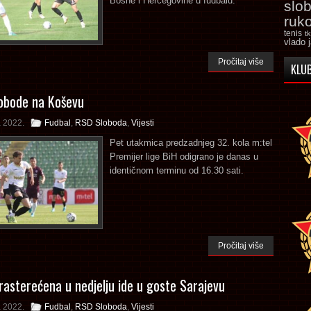
Bosne i Hercegovine u fudbalu.
slo
ruk
tenis
t
vlado 
Pročitaj više
KLUB
obode na Koševu
a 2022.
Fudbal
,
RSD Sloboda
,
Vijesti
Pet utakmica predzadnjeg 32. kola m:tel
Premijer lige BiH odigrano je danas u
identičnom terminu od 16.30 sati.
Pročitaj više
rasterećena u nedjelju ide u goste Sarajevu
a 2022.
Fudbal
,
RSD Sloboda
,
Vijesti