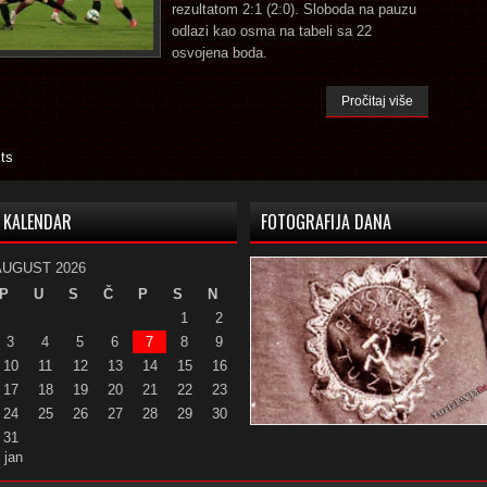
rezultatom 2:1 (2:0). Sloboda na pauzu
odlazi kao osma na tabeli sa 22
osvojena boda.
Pročitaj više
ts
KALENDAR
FOTOGRAFIJA DANA
AUGUST 2026
P
U
S
Č
P
S
N
1
2
3
4
5
6
7
8
9
10
11
12
13
14
15
16
17
18
19
20
21
22
23
24
25
26
27
28
29
30
31
 jan