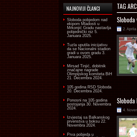
TAG ARC
NAJNOVIJI ČLANCI
Sloboda 
Sloboda pobjedom nad
ekipom Mladosti u
Mrkonjić Gradu nastavlja
2. April
pobjednički niz
5.
Januara 2025.
Tuzla uputila inicijativu
da se Nacionalni stadion
gradi u ovom gradu
3.
Januara 2025.
Mirsad Tinjić, dobitnik
značajne nagrade
Olimpijskog komiteta BiH
21. Decembra 2024.
105 godina RSD Sloboda
20. Decembra 2024.
Sloboda 
Ponosni na 105 godina
postojanja
30. Novembra
2024.
4. Nove
Izvjestaj sa Balkanskog
prvenstva u boksu
22.
Novembra 2024.
Prva pobjeda u