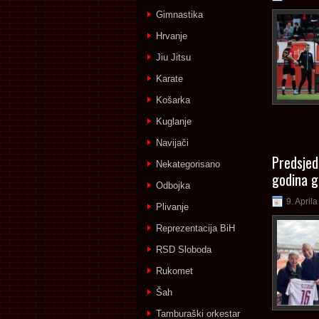
Gimnastika
Hrvanje
Jiu Jitsu
Karate
Košarka
Kuglanje
Navijači
Predsjed
Nekategorisano
godina g
Odbojka
9. April
Plivanje
Reprezentacija BiH
RSD Sloboda
Rukomet
Šah
Tamburaški orkestar