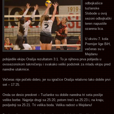
odbojkašice
tuzlanske
Slobode u ovoj
sezoni odbojkaški
teren napustile
ozarena lica.
U okviru 7. kola
Premijer lige BiH,
večeras su u
Mejdanu
pobijedile ekipu Orašja rezultatom 3:1. To je njihova prva pobjeda u
ovosezonskom takmičenju i svakako veliki podstrek za mladu ekipu pred
naredne utakmice.
Večeras nije počelo dobro, jer su igračice Orašja relativno lako dobile prvi
set – 17:25.
Onda se desio preokret – Tuzlanke su dobile naredna tri seta poslije
velike borbe. Najprije drugi sa 25:20, potom treći sa 25:23 i, na kraju,
posljednji sa 25:21. Tri velika boda. Velika radost u Mejdanu!