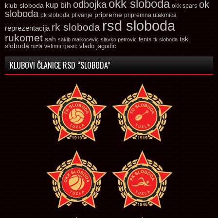
okk sloboda
odbojka
ok
kup bih
klub sloboda
okk spars
sloboda
pripreme
pk sloboda
plivanje
pripremna utakmica
rsd sloboda
rk sloboda
reprezentacija
rukomet
tsk
sah
sakib malkocevic
slavko petrovic
tenis
tk sloboda
sloboda
vlado jagodic
velimir gasic
tuzla
KLUBOVI ČLANICE RSD “SLOBODA”