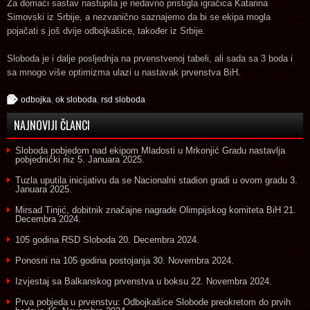
Za domaći sastav nastupila je nedavno pristigla igračica Katarina
Simovski iz Srbije, a nezvanično saznajemo da bi se ekipa mogla
pojačati s još dvije odbojkašice, također iz Srbije.
Sloboda je i dalje posljednja na prvenstvenoj tabeli, ali sada sa 3 boda i
sa mnogo više optimizma ulazi u nastavak prvenstva BiH.
odbojka
,
ok sloboda
,
rsd sloboda
NAJNOVIJI ČLANCI
Sloboda pobjedom nad ekipom Mladosti u Mrkonjić Gradu nastavlja
pobjednički niz
5. Januara 2025.
Tuzla uputila inicijativu da se Nacionalni stadion gradi u ovom gradu
3.
Januara 2025.
Mirsad Tinjić, dobitnik značajne nagrade Olimpijskog komiteta BiH
21.
Decembra 2024.
105 godina RSD Sloboda
20. Decembra 2024.
Ponosni na 105 godina postojanja
30. Novembra 2024.
Izvjestaj sa Balkanskog prvenstva u boksu
22. Novembra 2024.
Prva pobjeda u prvenstvu: Odbojkašice Slobode preokretom do prvih