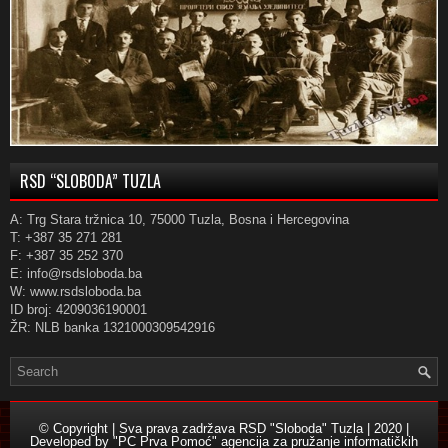
RSD “SLOBODA” TUZLA
A: Trg Stara tržnica 10, 75000 Tuzla, Bosna i Hercegovina
T: +387 35 271 281
F: +387 35 252 370
E: info@rsdsloboda.ba
W: www.rsdsloboda.ba
ID broj: 4209036190001
ŽR: NLB banka 1321000309542916
© Copyright | Sva prava zadržava RSD "Sloboda" Tuzla | 2020 |
Developed by
"PC Prva Pomoć" agencija za pružanje informatičkih