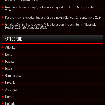
bodova
16. Novembra 2024.
Preminuo Ismet Kavgić, bokserska legenda iz Tuzle
5. Septembra
2024.
Karate klub ˝Sloboda˝ Tuzla vrši upis novih članova
2. Septembra 2024.
Gradonačelnik Tuzle otvorio V Međunarodni hrvački turnir “Husinski
Rudar” 2024
25. Augusta 2024.
KATEGORIJE
Atletika
Boks
Fudbal
futsal
Gimnastika
Hrvanje
Jiu Jitsu
Karate
Košarka