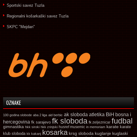
Sportski savez Tuzla
Regionalni košarkaški savez Tuzla
SKPC "Mejdan"
OZNAKE
ak sloboda
atletika
BiH
bosna i
100 godina slobode
aba 2 liga
aid berbic
fk sloboda
fudbal
hercegovina
fk sarajevo
fk zeljeznicar
gimnastika
karate
karate
husref musemic
hkk siroki
hkk zrinjski
in memoriam
kosarka
krsg sloboda
kuglaski
klub sloboda
kuglanje
kk kakanj