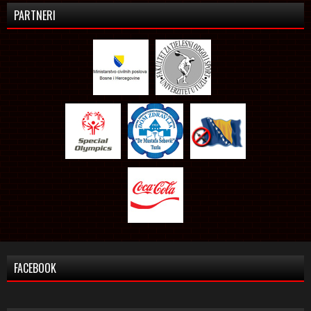
PARTNERI
FACEBOOK