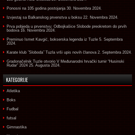
Ponosni na 105 godina postojanja
30. Novembra 2024.
Izvjestaj sa Balkanskog prvenstva u boksu
22. Novembra 2024.
Prva pobjeda u prvenstvu: Odbojkašice Slobode preokretom do prvih
bodova
16. Novembra 2024.
Preminuo Ismet Kavgić, bokserska legenda iz Tuzle
5. Septembra
2024.
Karate klub ˝Sloboda˝ Tuzla vrši upis novih članova
2. Septembra 2024.
Gradonačelnik Tuzle otvorio V Međunarodni hrvački turnir “Husinski
Rudar” 2024
25. Augusta 2024.
KATEGORIJE
Atletika
Boks
Fudbal
futsal
Gimnastika