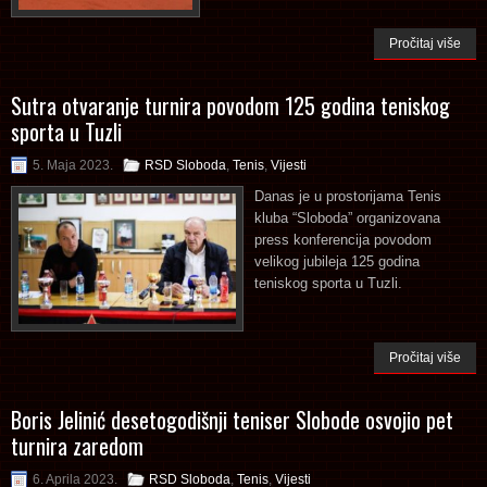
Pročitaj više
Sutra otvaranje turnira povodom 125 godina teniskog
sporta u Tuzli
5. Maja 2023.
RSD Sloboda
,
Tenis
,
Vijesti
Danas je u prostorijama Tenis
kluba “Sloboda” organizovana
press konferencija povodom
velikog jubileja 125 godina
teniskog sporta u Tuzli.
Pročitaj više
Boris Jelinić desetogodišnji teniser Slobode osvojio pet
turnira zaredom
6. Aprila 2023.
RSD Sloboda
,
Tenis
,
Vijesti