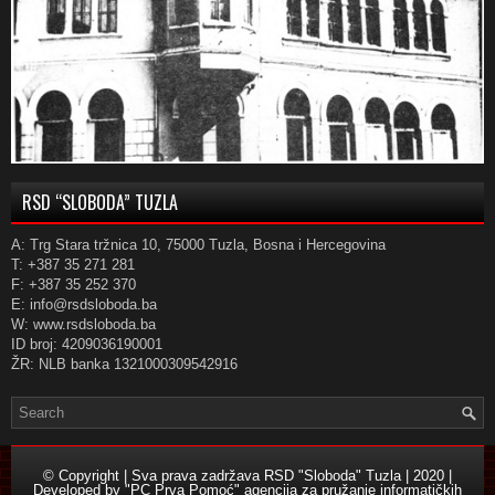
RSD “SLOBODA” TUZLA
A: Trg Stara tržnica 10, 75000 Tuzla, Bosna i Hercegovina
T: +387 35 271 281
F: +387 35 252 370
E: info@rsdsloboda.ba
W: www.rsdsloboda.ba
ID broj: 4209036190001
ŽR: NLB banka 1321000309542916
© Copyright | Sva prava zadržava RSD "Sloboda" Tuzla | 2020 |
Developed by
"PC Prva Pomoć" agencija za pružanje informatičkih