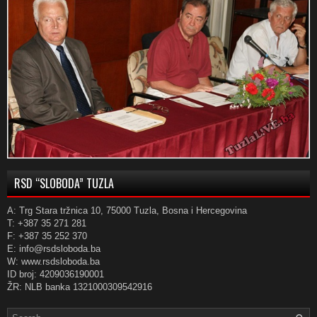
RSD “SLOBODA” TUZLA
A: Trg Stara tržnica 10, 75000 Tuzla, Bosna i Hercegovina
T: +387 35 271 281
F: +387 35 252 370
E: info@rsdsloboda.ba
W: www.rsdsloboda.ba
ID broj: 4209036190001
ŽR: NLB banka 1321000309542916