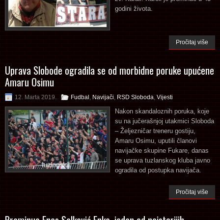
godini života.
Pročitaj više
Uprava Slobode ogradila se od morbidne poruke upućene
Amaru Osimu
12. Marta 2019.
Fudbal
,
Navijači
,
RSD Sloboda
,
Vijesti
Nakon skandaloznih poruka, koje
su na jučerašnjoj utakmici Sloboda
– Željezničar treneru gostiju,
Amaru Osimu, uputili članovi
navijačke skupine Fukare, danas
se uprava tuzlanskog kluba javno
ogradila od postupka navijača.
Pročitaj više
Preminuo Enes Salković Enko, jedan od najstarijih