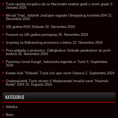
Tuzla uputila inicijativu da se Nacionalni stadion gradi u ovom gradu
3.
Januara 2025.
Mirsad Tinjić, dobitnik značajne nagrade Olimpijskog komiteta BiH
21.
Decembra 2024.
105 godina RSD Sloboda
20. Decembra 2024.
Ponosni na 105 godina postojanja
30. Novembra 2024.
Izvjestaj sa Balkanskog prvenstva u boksu
22. Novembra 2024.
Prva pobjeda u prvenstvu: Odbojkašice Slobode preokretom do prvih
bodova
16. Novembra 2024.
Preminuo Ismet Kavgić, bokserska legenda iz Tuzle
5. Septembra
2024.
Karate klub ˝Sloboda˝ Tuzla vrši upis novih članova
2. Septembra 2024.
Gradonačelnik Tuzle otvorio V Međunarodni hrvački turnir “Husinski
Rudar” 2024
25. Augusta 2024.
KATEGORIJE
Atletika
Boks