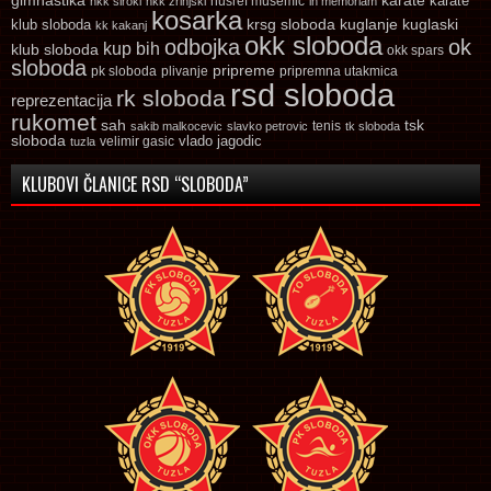
karate
karate
husref musemic
hkk siroki
hkk zrinjski
in memoriam
kosarka
krsg sloboda
kuglaski
klub sloboda
kuglanje
kk kakanj
okk sloboda
odbojka
ok
kup bih
klub sloboda
okk spars
sloboda
pripreme
pk sloboda
plivanje
pripremna utakmica
rsd sloboda
rk sloboda
reprezentacija
rukomet
tsk
sah
sakib malkocevic
slavko petrovic
tenis
tk sloboda
sloboda
vlado jagodic
velimir gasic
tuzla
KLUBOVI ČLANICE RSD “SLOBODA”