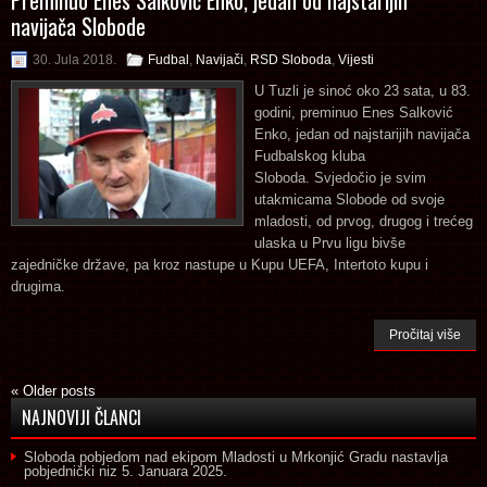
navijača Slobode
30. Jula 2018.
Fudbal
,
Navijači
,
RSD Sloboda
,
Vijesti
U Tuzli je sinoć oko 23 sata, u 83.
godini, preminuo Enes Salković
Enko, jedan od najstarijih navijača
Fudbalskog kluba
Sloboda. Svjedočio je svim
utakmicama Slobode od svoje
mladosti, od prvog, drugog i trećeg
ulaska u Prvu ligu bivše
zajedničke države, pa kroz nastupe u Kupu UEFA, Intertoto kupu i
drugima.
Pročitaj više
«
Older posts
NAJNOVIJI ČLANCI
Sloboda pobjedom nad ekipom Mladosti u Mrkonjić Gradu nastavlja
pobjednički niz
5. Januara 2025.