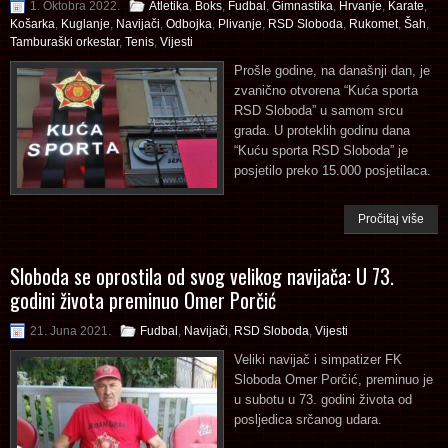
1. Oktobra 2022.
Atletika
,
Boks
,
Fudbal
,
Gimnastika
,
Hrvanje
,
Karate
,
Košarka
,
Kuglanje
,
Navijači
,
Odbojka
,
Plivanje
,
RSD Sloboda
,
Rukomet
,
Šah
,
Tamburaški orkestar
,
Tenis
,
Vijesti
Prošle godine, na današnji dan, je
zvanično otvorena “Kuća sporta
RSD Sloboda” u samom srcu
grada. U proteklih godinu dana
“Kuću sporta RSD Sloboda” je
posjetilo preko 15.000 posjetilaca.
Pročitaj više
Sloboda se oprostila od svog velikog navijača: U 73.
godini života preminuo Omer Porčić
21. Juna 2021.
Fudbal
,
Navijači
,
RSD Sloboda
,
Vijesti
Veliki navijač i simpatizer FK
Sloboda Omer Porčić, preminuo je
u subotu u 73. godini života od
posljedica srčanog udara.