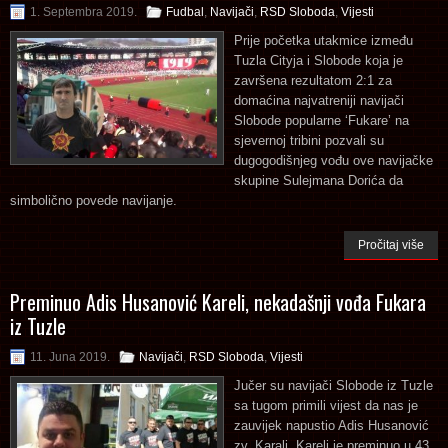
1. Septembra 2019.
Fudbal
,
Navijači
,
RSD Sloboda
,
Vijesti
Prije početka utakmice između
Tuzla Cityja i Slobode koja je
završena rezultatom 2:1 za
domaćina najvatreniji navijači
Slobode popularne ‘Fukare’ na
sjevernoj tribini pozvali su
dugogodišnjeg vođu ove navijačke
skupine Sulejmana Dorića da
simbolično povede navijanje.
Pročitaj više
Preminuo Adis Husanović Kareli, nekadašnji vođa Fukara
iz Tuzle
11. Juna 2019.
Navijači
,
RSD Sloboda
,
Vijesti
Jučer su navijači Slobode iz Tuzle
sa tugom primili vijest da nas je
zauvijek napustio Adis Husanović
zv. Karali. Kareli je preminuo u 43