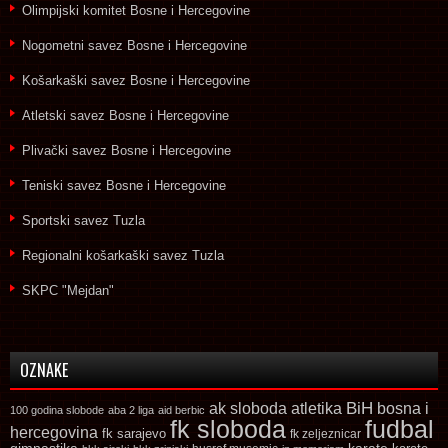
Olimpijski komitet Bosne i Hercegovine
Nogometni savez Bosne i Hercegovine
Košarkaški savez Bosne i Hercegovine
Atletski savez Bosne i Hercegovine
Plivački savez Bosne i Hercegovine
Teniski savez Bosne i Hercegovine
Sportski savez Tuzla
Regionalni košarkaški savez Tuzla
SKPC "Mejdan"
OZNAKE
ak sloboda
atletika
BiH
bosna i
100 godina slobode
aba 2 liga
aid berbic
fk sloboda
fudbal
hercegovina
fk sarajevo
fk zeljeznicar
gimnastika