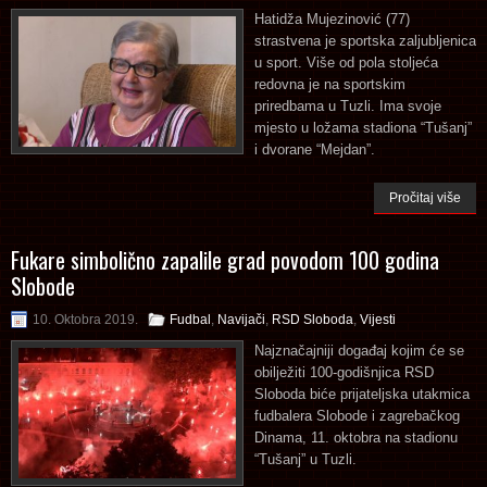
Hatidža Mujezinović (77)
strastvena je sportska zaljubljenica
u sport. Više od pola stoljeća
redovna je na sportskim
priredbama u Tuzli. Ima svoje
mjesto u ložama stadiona “Tušanj”
i dvorane “Mejdan”.
Pročitaj više
Fukare simbolično zapalile grad povodom 100 godina
Slobode
10. Oktobra 2019.
Fudbal
,
Navijači
,
RSD Sloboda
,
Vijesti
Najznačajniji događaj kojim će se
obilježiti 100-godišnjica RSD
Sloboda biće prijateljska utakmica
fudbalera Slobode i zagrebačkog
Dinama, 11. oktobra na stadionu
“Tušanj” u Tuzli.