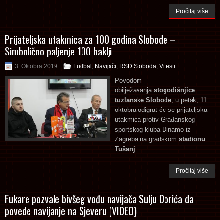
Pročitaj više
Prijateljska utakmica za 100 godina Slobode –
Simbolično paljenje 100 baklji
3. Oktobra 2019.
Fudbal
,
Navijači
,
RSD Sloboda
,
Vijesti
Povodom
obilježavanja
stogodišnjice
tuzlanske Slobode
, u petak, 11.
oktobra odigrat će se prijateljska
utakmica protiv Građanskog
sportskog kluba Dinamo iz
Zagreba na gradskom
stadionu
Tušanj
.
Pročitaj više
Fukare pozvale bivšeg vođu navijača Sulju Dorića da
povede navijanje na Sjeveru (VIDEO)