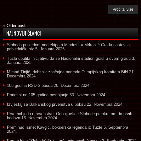
Pročitaj više
«
Older posts
NAJNOVIJI ČLANCI
Sloboda pobjedom nad ekipom Mladosti u Mrkonjić Gradu nastavlja
pobjednički niz
5. Januara 2025.
Tuzla uputila inicijativu da se Nacionalni stadion gradi u ovom gradu
3.
Januara 2025.
Mirsad Tinjić, dobitnik značajne nagrade Olimpijskog komiteta BiH
21.
Decembra 2024.
105 godina RSD Sloboda
20. Decembra 2024.
Ponosni na 105 godina postojanja
30. Novembra 2024.
Izvjestaj sa Balkanskog prvenstva u boksu
22. Novembra 2024.
Prva pobjeda u prvenstvu: Odbojkašice Slobode preokretom do prvih
bodova
16. Novembra 2024.
Preminuo Ismet Kavgić, bokserska legenda iz Tuzle
5. Septembra
2024.
Karate klub ˝Sloboda˝ Tuzla vrši upis novih članova
2. Septembra 2024.