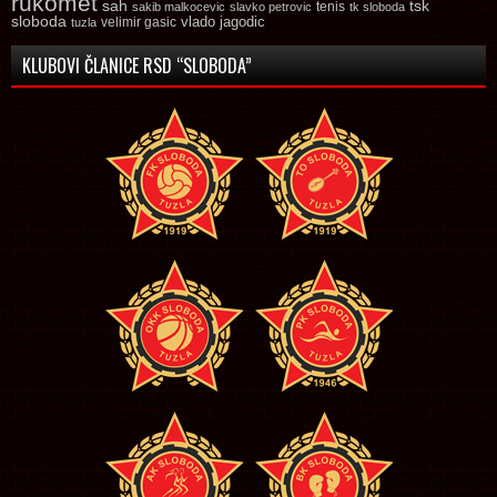
rukomet
tsk
sah
sakib malkocevic
slavko petrovic
tenis
tk sloboda
sloboda
vlado jagodic
velimir gasic
tuzla
KLUBOVI ČLANICE RSD “SLOBODA”