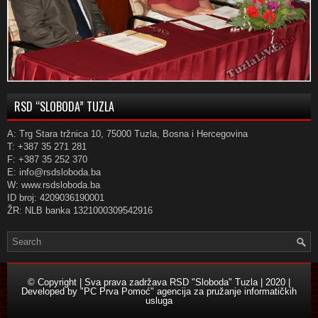
RSD “SLOBODA” TUZLA
A: Trg Stara tržnica 10, 75000 Tuzla, Bosna i Hercegovina
T: +387 35 271 281
F: +387 35 252 370
E: info@rsdsloboda.ba
W: www.rsdsloboda.ba
ID broj: 4209036190001
ŽR: NLB banka 1321000309542916
© Copyright | Sva prava zadržava RSD "Sloboda" Tuzla | 2020 |
Developed by
"PC Prva Pomoć" agencija za pružanje informatičkih
usluga