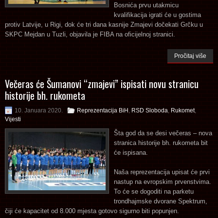
Bosnića prvu utakmicu
kvalifikacija igrati će u gostima
protiv Latvije, u Rigi, dok će tri dana kasnije Zmajevi dočekati Grčku u
SKPC Mejdan u Tuzli, objavila je FIBA na oficijelnoj stranici.
Pročitaj više
Večeras će Šumanovi “zmajevi” ispisati novu stranicu
historije bh. rukometa
10. Januara 2020.
Reprezentacija BiH
,
RSD Sloboda
,
Rukomet
,
Vijesti
Šta god da se desi večeras – nova
stranica historije bh. rukometa bit
će ispisana.
Naša reprezentacija upisat će prvi
nastup na evropskim prvenstvima.
To će se dogoditi na parketu
trondhajmske dvorane Spektrum,
čiji će kapacitet od 8.000 mjesta gotovo sigurno biti popunjen.