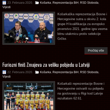
23. Februara 2020.
Košarka
,
Reprezentacija BiH
,
RSD Sloboda
,
Vijesti
Košarkaška reprezentacija Bosne i
Hercegovine sutra u okviru 2. kola
grupe H kvalifikacija za evropsko
prvenstvo 2021. godine igra veoma
bitnu utakmicu protiv selekcije
Grčke.
Pročitaj više
Furiozni finiš Zmajeva za veliku pobjedu u Latviji
22. Februara 2020.
Košarka
,
Reprezentacija BiH
,
RSD Sloboda
,
Vijesti
Košarkaši reprezentacije Bosne i
Hercegovine ostvarili su pobjedu
na gostovanju u Rigi kod Latvije
rezultatom 62:61.