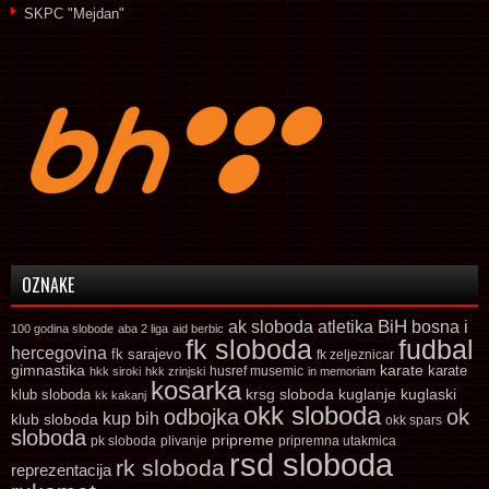
SKPC "Mejdan"
OZNAKE
ak sloboda
atletika
BiH
bosna i
100 godina slobode
aba 2 liga
aid berbic
fk sloboda
fudbal
hercegovina
fk sarajevo
fk zeljeznicar
gimnastika
karate
karate
husref musemic
hkk siroki
hkk zrinjski
in memoriam
kosarka
krsg sloboda
kuglaski
klub sloboda
kuglanje
kk kakanj
okk sloboda
odbojka
ok
kup bih
klub sloboda
okk spars
sloboda
pripreme
pk sloboda
plivanje
pripremna utakmica
rsd sloboda
rk sloboda
reprezentacija