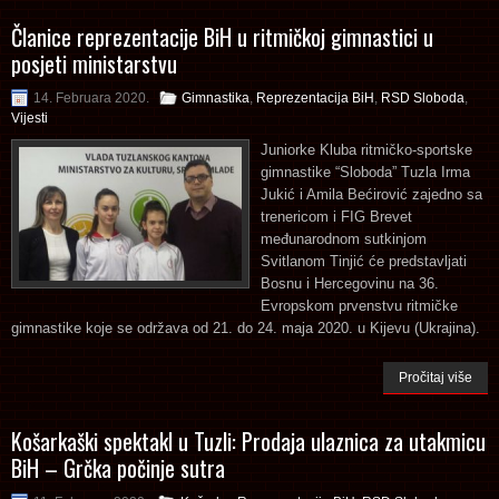
Članice reprezentacije BiH u ritmičkoj gimnastici u
posjeti ministarstvu
14. Februara 2020.
Gimnastika
,
Reprezentacija BiH
,
RSD Sloboda
,
Vijesti
Juniorke Kluba ritmičko-sportske
gimnastike “Sloboda” Tuzla Irma
Jukić i Amila Bećirović zajedno sa
trenericom i FIG Brevet
međunarodnom sutkinjom
Svitlanom Tinjić će predstavljati
Bosnu i Hercegovinu na 36.
Evropskom prvenstvu ritmičke
gimnastike koje se održava od 21. do 24. maja 2020. u Kijevu (Ukrajina).
Pročitaj više
Košarkaški spektakl u Tuzli: Prodaja ulaznica za utakmicu
BiH – Grčka počinje sutra