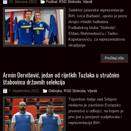
22. Januara 2022.
Fudbal
,
RSD Sloboda
,
Vijesti
Selektor juniorske reprezentacije
BiH, Ivica Barbarić, uputio je poziv
dvojici mladih fudbalera
Fudbalskog kluba “Sloboda”,
Eldaru Mehmedoviću i Tariku
Kapetanoviću, za reprezentativno
okupljanje.
Pročitaj više
Armin Dervišević, jedan od rijetkih Tuzlaka u stručnim
štabovima državnih selekcija
7. Septembra 2021.
Odbojka
,
RSD Sloboda
,
Vijesti
Trijumfom Italije nad Srbijom
nedavno je završeno Evropsko
prvenstvo u odbojci, na kojem je
prvi put u povijesti sudjelovala i
reprezentacija BiH.