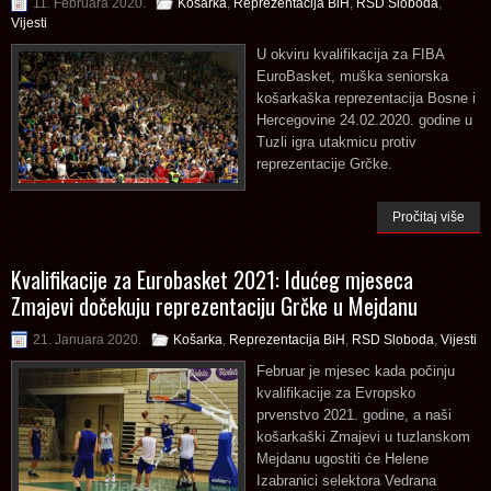
11. Februara 2020.
Košarka
,
Reprezentacija BiH
,
RSD Sloboda
,
Vijesti
U okviru kvalifikacija za FIBA
EuroBasket, muška seniorska
košarkaška reprezentacija Bosne i
Hercegovine 24.02.2020. godine u
Tuzli igra utakmicu protiv
reprezentacije Grčke.
Pročitaj više
Kvalifikacije za Eurobasket 2021: Idućeg mjeseca
Zmajevi dočekuju reprezentaciju Grčke u Mejdanu
21. Januara 2020.
Košarka
,
Reprezentacija BiH
,
RSD Sloboda
,
Vijesti
Februar je mjesec kada počinju
kvalifikacije za Evropsko
prvenstvo 2021. godine, a naši
košarkaški Zmajevi u tuzlanskom
Mejdanu ugostiti će Helene
Izabranici selektora Vedrana