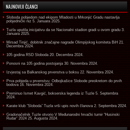
NAJNOVIJI ČLANCI
Sloboda pobjedom nad ekipom Mladosti u Mrkonjić Gradu nastavlja
pobjednički niz
5. Januara 2025.
Tuzla uputila inicijativu da se Nacionalni stadion gradi u ovom gradu
3.
Januara 2025.
Mirsad Tinjić, dobitnik značajne nagrade Olimpijskog komiteta BiH
21.
Decembra 2024.
105 godina RSD Sloboda
20. Decembra 2024.
Ponosni na 105 godina postojanja
30. Novembra 2024.
Izvjestaj sa Balkanskog prvenstva u boksu
22. Novembra 2024.
Prva pobjeda u prvenstvu: Odbojkašice Slobode preokretom do prvih
bodova
16. Novembra 2024.
Preminuo Ismet Kavgić, bokserska legenda iz Tuzle
5. Septembra
2024.
Karate klub ˝Sloboda˝ Tuzla vrši upis novih članova
2. Septembra 2024.
Gradonačelnik Tuzle otvorio V Međunarodni hrvački turnir “Husinski
Rudar” 2024
25. Augusta 2024.