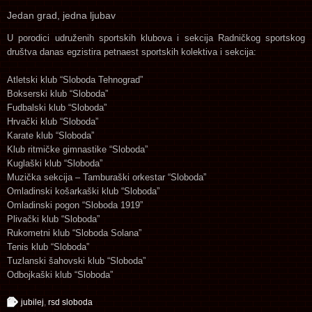
Jedan grad, jedna ljubav
U porodici udruženih sportskih klubova i sekcija Radničkog sportskog
društva danas egzistira petnaest sportskih kolektiva i sekcija:
Atletski klub “Sloboda Tehnograd”
Bokserski klub “Sloboda”
Fudbalski klub “Sloboda”
Hrvački klub “Sloboda”
Karate klub “Sloboda”
Klub ritmičke gimnastike “Sloboda”
Kuglaški klub “Sloboda”
Muzička sekcija – Tamburaški orkestar “Sloboda”
Omladinski košarkaški klub “Sloboda”
Omladinski pogon “Sloboda 1919”
Plivački klub “Sloboda”
Rukometni klub “Sloboda Solana”
Tenis klub “Sloboda”
Tuzlanski šahovski klub “Sloboda”
Odbojkaški klub “Sloboda”
jubilej
,
rsd sloboda