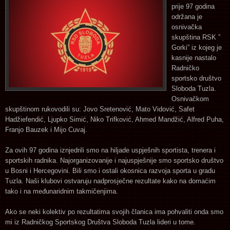
prije 97 godina
održana je
osnivačka
skupština RSK ”
Gorki” iz kojeg je
kasnije nastalo
Radničko
sportsko društvo
Sloboda Tuzla.
Osnivačkom
skupštinom rukovodili su: Jovo Sretenović, Mato Vidović, Safet
Hadžiefendić, Ljupko Simić, Niko Trifković, Ahmed Mandžić, Alfred Puha,
Franjo Bauzek i Mijo Cuvaj.
Za ovih 97 godina iznjedrili smo na hiljade uspješnih sportista, trenera i
sportskih radnika. Najorganizovanije i najuspješnije smo sportsko društvo
u Bosni i Hercegovini. Bili smo i ostali okosnica razvoja sporta u gradu
Tuzla. Naši klubovi ostvaruju nadprosječne rezultate kako na domaćim
tako i na međunaridnim takmičenjima.
Ako se neki kolektiv po rezultatima svojih članica ima pohvaliti onda smo
mi iz Radničkog Sportskog Društva Sloboda Tuzla lideri u tome.