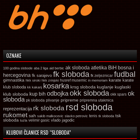
OZNAKE
ak sloboda
atletika
BiH
bosna i
100 godina slobode
aba 2 liga
aid berbic
fk sloboda
fudbal
hercegovina
fk sarajevo
fk zeljeznicar
gimnastika
karate
karate
husref musemic
hkk siroki
hkk zrinjski
in memoriam
kosarka
krsg sloboda
kuglaski
klub sloboda
kuglanje
kk kakanj
okk sloboda
odbojka
ok
kup bih
klub sloboda
okk spars
sloboda
pripreme
pk sloboda
plivanje
pripremna utakmica
rsd sloboda
rk sloboda
reprezentacija
rukomet
tsk
sah
sakib malkocevic
slavko petrovic
tenis
tk sloboda
sloboda
vlado jagodic
velimir gasic
tuzla
KLUBOVI ČLANICE RSD “SLOBODA”