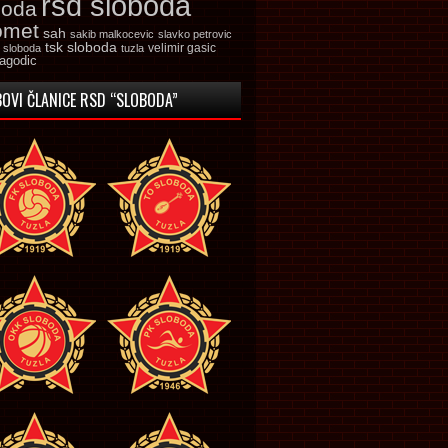
rsd sloboda
boda
omet
sah
sakib malkocevic
slavko petrovic
tsk sloboda
velimir gasic
k sloboda
tuzla
jagodic
OVI ČLANICE RSD “SLOBODA”