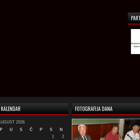
PAR
KALENDAR
FOTOGRAFIJA DANA
AUGUST 2026
P
U
S
Č
P
S
N
1
2