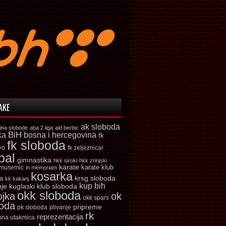
AKE
ak sloboda
ina slobode
aba 2 liga
aid berbic
ka
BiH
bosna i hercegovina
fk
fk sloboda
vo
fk zeljeznicar
bal
gimnastika
hkk siroki
hkk zrinjski
karate
karate klub
 musemic
in memoriam
kosarka
krsg sloboda
a
kk kakanj
kup bih
kuglaski klub sloboda
nje
okk sloboda
ojka
ok
okk spars
boda
pripreme
pk sloboda
plivanje
rk
reprezentacija
mna utakmica