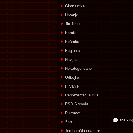
Gimnastika
Hrvanje
Jiu Jitsu
Karate
Košarka
Kuglanje
Navijači
Nekategorisano
Odbojka
Plivanje
Reprezentacija BiH
RSD Sloboda
Rukomet
aba 2 li
Šah
Tamburaški orkestar