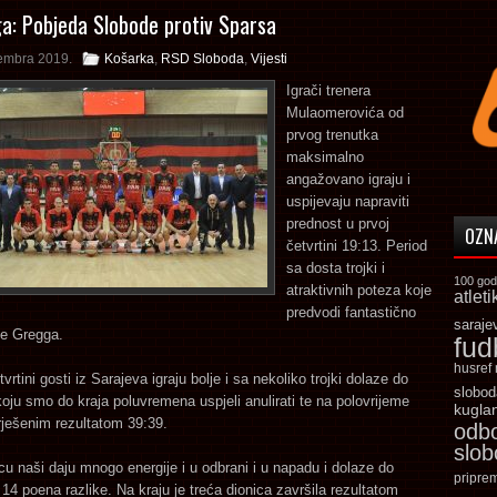
ga: Pobjeda Slobode protiv Sparsa
embra 2019.
Košarka
,
RSD Sloboda
,
Vijesti
Igrači trenera
Mulaomerovića od
prvog trenutka
maksimalno
angažovano igraju i
uspijevaju napraviti
prednost u prvoj
OZN
četvrtini 19:13. Period
sa dosta trojki i
100 god
atraktivnih poteza koje
atleti
predvodi fantastično
saraje
e Gregga.
fud
husref
vrtini gosti iz Sarajeva igraju bolje i sa nekoliko trojki dolaze do
slobod
koju smo do kraja poluvremena uspjeli anulirati te na polovrijeme
kugla
erješenim rezultatom 39:39.
odb
slo
cu naši daju mnogo energije i u odbrani i u napadu i dolaze do
pripre
14 poena razlike. Na kraju je treća dionica završila rezultatom