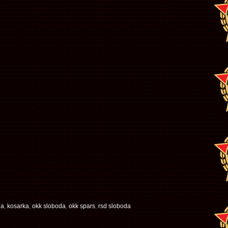
ga
,
kosarka
,
okk sloboda
,
okk spars
,
rsd sloboda