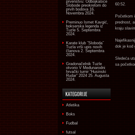
prvenstvu: Odbojkašice
60:52.
Slobode preokretom do
prvih bodova
16.
Novembra 2024.
Početkom če
Preminuo Ismet Kavgić,
prednost, a
bokserska legenda iz
kraju slavi
Tuzle
5. Septembra
2024.
Najefikasni
Karate klub ˝Sloboda˝
dok je kod 
Tuzla vrši upis novih
članova
2. Septembra
2024.
Sledeća ut
Gradonačelnik Tuzle
sa početkom
otvorio V Međunarodni
hrvački turnir “Husinski
Rudar” 2024
25. Augusta
2024.
KATEGORIJE
Atletika
Boks
Fudbal
futsal