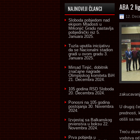
ABA 2 li
NAJNOVIJI ČLANCI
12. Dec
Sloboda pobjedom nad
ekipom Mladosti u
Mrkonjić Gradu nastavlja
pobjednički niz
5.
Januara 2025.
Tuzla uputila inicijativu
da se Nacionalni stadion
gradi u ovom gradu
3.
Januara 2025.
Mirsad Tinjić, dobitnik
značajne nagrade
Olimpijskog komiteta BiH
21. Decembra 2024.
105 godina RSD Sloboda
20. Decembra 2024.
zakucavanj
Ponosni na 105 godina
postojanja
30. Novembra
U drugoj čet
2024.
prednosti, 
otišli sa n
Izvjestaj sa Balkanskog
prvenstva u boksu
22.
Novembra 2024.
Treću dioni
Prva pobjeda u
vodstva od 