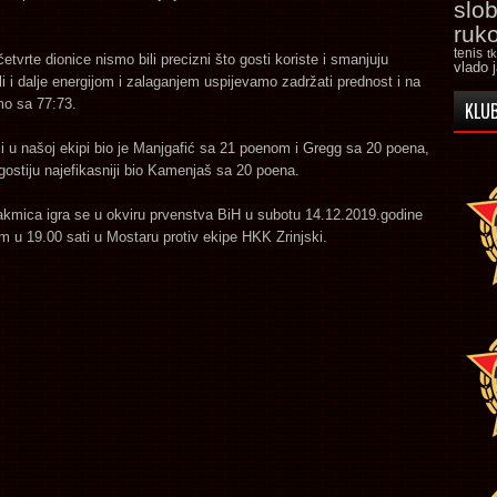
slo
ruk
tenis
t
tvrte dionice nismo bili precizni što gosti koriste i smanjuju
vlado 
li i dalje energijom i zalaganjem uspijevamo zadržati prednost i na
mo sa 77:73.
KLUB
ji u našoj ekipi bio je Manjgafić sa 21 poenom i Gregg sa 20 poena,
gostiju najefikasniji bio Kamenjaš sa 20 poena.
akmica igra se u okviru prvenstva BiH u subotu 14.12.2019.godine
 u 19.00 sati u Mostaru protiv ekipe HKK Zrinjski.