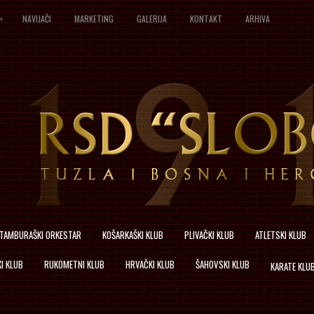
»
NAVIJAČI
MARKETING
GALERIJA
KONTAKT
ARHIVA
TAMBURAŠKI ORKESTAR
KOŠARKAŠKI KLUB
PLIVAČKI KLUB
ATLETSKI KLUB
I KLUB
RUKOMETNI KLUB
HRVAČKI KLUB
ŠAHOVSKI KLUB
KARATE KLU