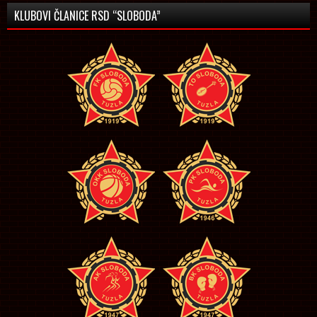
KLUBOVI ČLANICE RSD “SLOBODA”