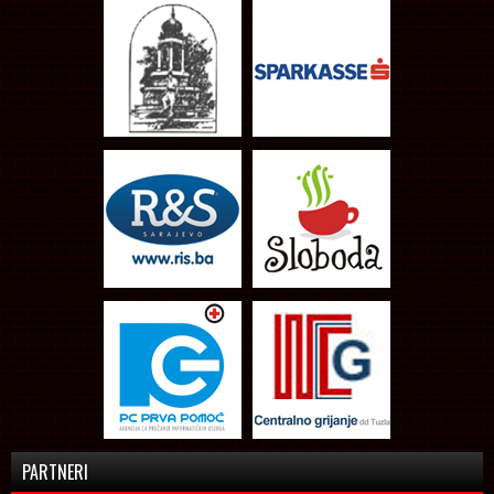
PARTNERI