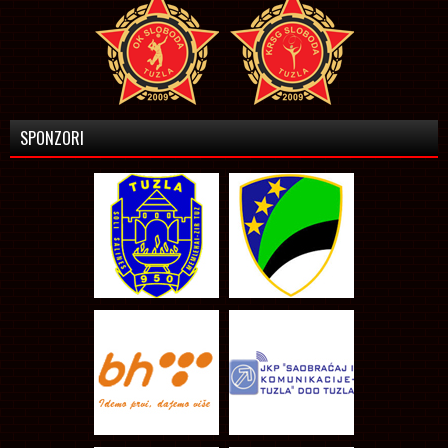
SPONZORI