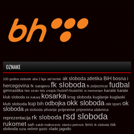
OZNAKE
ak sloboda
atletika
BiH
bosna i
100 godina slobode
aba 2 liga
aid berbic
fk sloboda
fudbal
hercegovina
fk sarajevo
fk zeljeznicar
gimnastika
karate
karate
husref musemic
hkk siroki
hkk zrinjski
in memoriam
kosarka
krsg sloboda
kuglaski
klub sloboda
kuglanje
kk kakanj
okk sloboda
odbojka
ok
kup bih
klub sloboda
okk spars
sloboda
pripreme
pk sloboda
plivanje
pripremna utakmica
rsd sloboda
rk sloboda
reprezentacija
rukomet
tsk
sah
sakib malkocevic
slavko petrovic
tenis
tk sloboda
sloboda
vlado jagodic
velimir gasic
tuzla