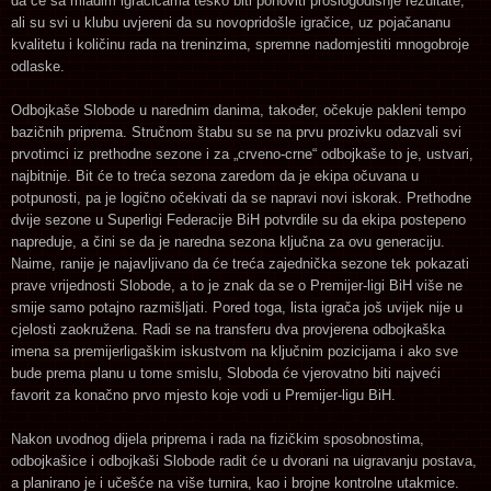
da će sa mladim igračicama teško biti ponoviti prošlogodišnje rezultate,
ali su svi u klubu uvjereni da su novopridošle igračice, uz pojačananu
kvalitetu i količinu rada na treninzima, spremne nadomjestiti mnogobroje
odlaske.
Odbojkaše Slobode u narednim danima, također, očekuje pakleni tempo
bazičnih priprema. Stručnom štabu su se na prvu prozivku odazvali svi
prvotimci iz prethodne sezone i za „crveno-crne“ odbojkaše to je, ustvari,
najbitnije. Bit će to treća sezona zaredom da je ekipa očuvana u
potpunosti, pa je logično očekivati da se napravi novi iskorak. Prethodne
dvije sezone u Superligi Federacije BiH potvrdile su da ekipa postepeno
napreduje, a čini se da je naredna sezona ključna za ovu generaciju.
Naime, ranije je najavljivano da će treća zajednička sezone tek pokazati
prave vrijednosti Slobode, a to je znak da se o Premijer-ligi BiH više ne
smije samo potajno razmišljati. Pored toga, lista igrača još uvijek nije u
cjelosti zaokružena. Radi se na transferu dva provjerena odbojkaška
imena sa premijerligaškim iskustvom na ključnim pozicijama i ako sve
bude prema planu u tome smislu, Sloboda će vjerovatno biti najveći
favorit za konačno prvo mjesto koje vodi u Premijer-ligu BiH.
Nakon uvodnog dijela priprema i rada na fizičkim sposobnostima,
odbojkašice i odbojkaši Slobode radit će u dvorani na uigravanju postava,
a planirano je i učešće na više turnira, kao i brojne kontrolne utakmice.