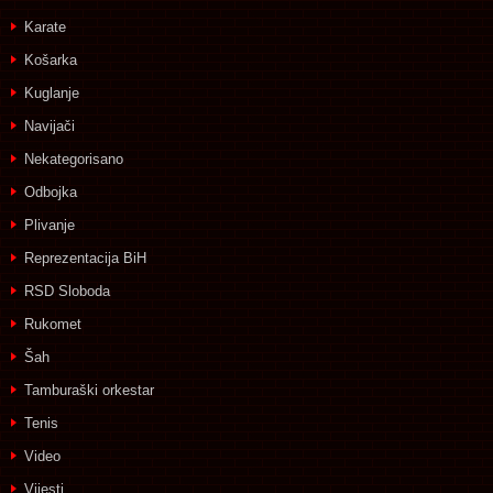
Karate
Košarka
Kuglanje
Navijači
Nekategorisano
Odbojka
Plivanje
Reprezentacija BiH
RSD Sloboda
Rukomet
Šah
Tamburaški orkestar
Tenis
Video
Vijesti