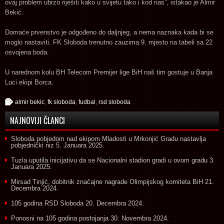
ovaj problem ubrzo riješiti kako u svijetu tako i kod nas”, istakao je Almir
Bekić.
Domaće prvenstvo je odgođeno do daljnjeg, a nema naznaka kada bi se
moglo nastaviti. FK Sloboda trenutno zauzima 9. mjesto na tabeli sa 22
osvojena boda.
U narednom kolu BH Telecom Premijer lige BiH naš tim gostuje u Banja
Luci ekipi Borca.
almir bekic
,
fk sloboda
,
fudbal
,
rsd sloboda
NAJNOVIJI ČLANCI
Sloboda pobjedom nad ekipom Mladosti u Mrkonjić Gradu nastavlja
pobjednički niz
5. Januara 2025.
Tuzla uputila inicijativu da se Nacionalni stadion gradi u ovom gradu
3.
Januara 2025.
Mirsad Tinjić, dobitnik značajne nagrade Olimpijskog komiteta BiH
21.
Decembra 2024.
105 godina RSD Sloboda
20. Decembra 2024.
Ponosni na 105 godina postojanja
30. Novembra 2024.