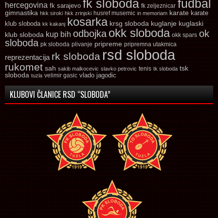
fk sloboda
fudbal
hercegovina
fk sarajevo
fk zeljeznicar
gimnastika
karate
karate
husref musemic
hkk siroki
hkk zrinjski
in memoriam
kosarka
krsg sloboda
kuglaski
klub sloboda
kuglanje
kk kakanj
okk sloboda
odbojka
ok
kup bih
klub sloboda
okk spars
sloboda
pripreme
pk sloboda
plivanje
pripremna utakmica
rsd sloboda
rk sloboda
reprezentacija
rukomet
tsk
sah
sakib malkocevic
slavko petrovic
tenis
tk sloboda
sloboda
vlado jagodic
velimir gasic
tuzla
KLUBOVI ČLANICE RSD “SLOBODA”