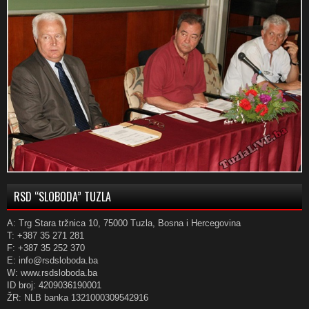
RSD “SLOBODA” TUZLA
A: Trg Stara tržnica 10, 75000 Tuzla, Bosna i Hercegovina
T: +387 35 271 281
F: +387 35 252 370
E: info@rsdsloboda.ba
W: www.rsdsloboda.ba
ID broj: 4209036190001
ŽR: NLB banka 1321000309542916