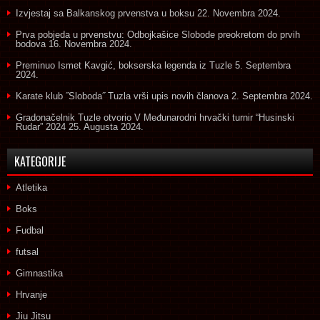
Izvjestaj sa Balkanskog prvenstva u boksu
22. Novembra 2024.
Prva pobjeda u prvenstvu: Odbojkašice Slobode preokretom do prvih
bodova
16. Novembra 2024.
Preminuo Ismet Kavgić, bokserska legenda iz Tuzle
5. Septembra
2024.
Karate klub ˝Sloboda˝ Tuzla vrši upis novih članova
2. Septembra 2024.
Gradonačelnik Tuzle otvorio V Međunarodni hrvački turnir “Husinski
Rudar” 2024
25. Augusta 2024.
KATEGORIJE
Atletika
Boks
Fudbal
futsal
Gimnastika
Hrvanje
Jiu Jitsu