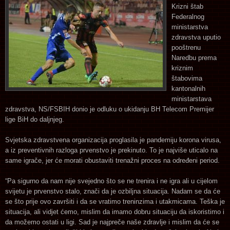
Krizni štab
Federalnog
ministarstva
zdravstva uputio
pooštrenu
Naredbu prema
kriznim
štabovima
kantonalnih
ministarstava
zdravstva, NS/FSBIH donio je odluku o ukidanju BH Telecom Premijer
lige BiH do daljnjeg.
Svjetska zdravstvena organizacija proglasila je pandemiju korona virusa,
a iz preventivnih razloga prvenstvo je prekinuto. To je najviše uticalo na
same igrače, jer će morati obustaviti trenažni proces na određeni period.
“Pa sigurno da nam nije svejedno što se ne trenira i ne igra ali u cijelom
svijetu je prvenstvo stalo, znači da je ozbiljna situacija. Nadam se da će
se što prije ovo završiti i da se vratimo treninzima i utakmicama. Teška je
situacija, ali vidjet ćemo, mislim da imamo dobru situaciju da iskoristimo i
da možemo ostati u ligi. Sad je najpreče naše zdravlje i mislim da će se