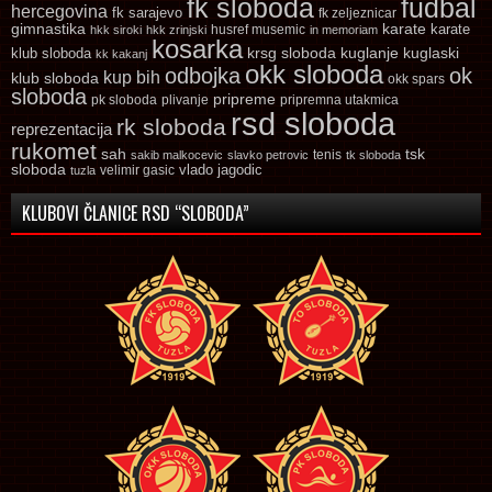
fk sloboda
fudbal
hercegovina
fk sarajevo
fk zeljeznicar
gimnastika
karate
karate
husref musemic
hkk siroki
hkk zrinjski
in memoriam
kosarka
krsg sloboda
kuglaski
klub sloboda
kuglanje
kk kakanj
okk sloboda
odbojka
ok
kup bih
klub sloboda
okk spars
sloboda
pripreme
pk sloboda
plivanje
pripremna utakmica
rsd sloboda
rk sloboda
reprezentacija
rukomet
tsk
sah
sakib malkocevic
slavko petrovic
tenis
tk sloboda
sloboda
vlado jagodic
velimir gasic
tuzla
KLUBOVI ČLANICE RSD “SLOBODA”