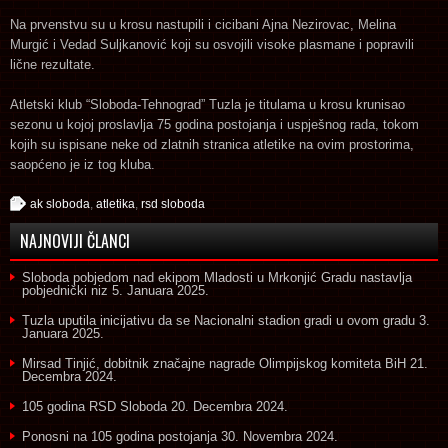
Na prvenstvu su u krosu nastupili i cicibani Ajna Nezirovac, Melina
Murgić i Vedad Suljkanović koji su osvojili visoke plasmane i popravili
lične rezultate.
Atletski klub “Sloboda-Tehnograd” Tuzla je titulama u krosu krunisao
sezonu u kojoj proslavlja 75 godina postojanja i uspješnog rada, tokom
kojih su ispisane neke od zlatnih stranica atletike na ovim prostorima,
saopćeno je iz tog kluba.
ak sloboda
,
atletika
,
rsd sloboda
NAJNOVIJI ČLANCI
Sloboda pobjedom nad ekipom Mladosti u Mrkonjić Gradu nastavlja
pobjednički niz
5. Januara 2025.
Tuzla uputila inicijativu da se Nacionalni stadion gradi u ovom gradu
3.
Januara 2025.
Mirsad Tinjić, dobitnik značajne nagrade Olimpijskog komiteta BiH
21.
Decembra 2024.
105 godina RSD Sloboda
20. Decembra 2024.
Ponosni na 105 godina postojanja
30. Novembra 2024.