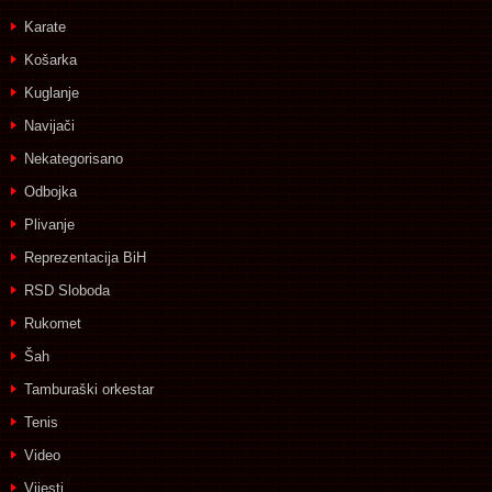
Karate
Košarka
Kuglanje
Navijači
Nekategorisano
Odbojka
Plivanje
Reprezentacija BiH
RSD Sloboda
Rukomet
Šah
Tamburaški orkestar
Tenis
Video
Vijesti