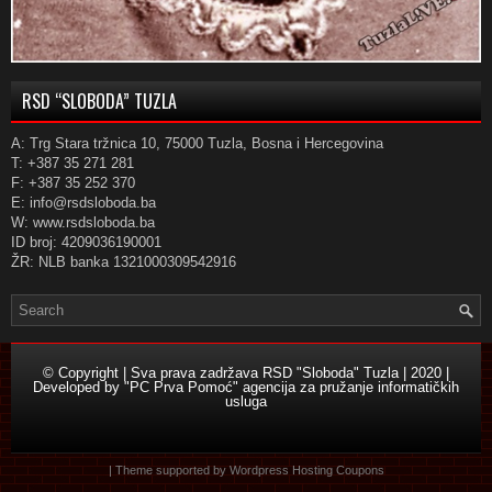
RSD “SLOBODA” TUZLA
A: Trg Stara tržnica 10, 75000 Tuzla, Bosna i Hercegovina
T: +387 35 271 281
F: +387 35 252 370
E: info@rsdsloboda.ba
W: www.rsdsloboda.ba
ID broj: 4209036190001
ŽR: NLB banka 1321000309542916
© Copyright | Sva prava zadržava RSD "Sloboda" Tuzla | 2020 |
Developed by
"PC Prva Pomoć" agencija za pružanje informatičkih
usluga
| Theme supported by
Wordpress Hosting Coupons