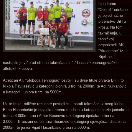
hipodromu
“Obrijež” održano
je pojedinačno
prvenstvo BiH u
krosu. Na tom
takmičenju, u
tehničkoj
organizaciji AK
“Akademac” iz
Bijeljine,
nastupilo je više od stotinu takmičara iz 17 bosanskohercegovačkih
atletskih klubova.
Atletičari AK “Sloboda Tehnograd” osvojili su dvije titule prvaka BiH i to
Nikola Pavljašević u kategoriji pionira u trci na 2000m, te Adi Nurkanović
u kategoriji juniora u trci na 5000m.
Uz te titule, odlične rezultate postigli su i ostali takmičari iz ovog kluba.
Elma Hasanbašić je osvojila srebrnu medalju u kategoriji mlađe juniorke u
trci na 4.000m, kao i Amer Bećirović u kategoriji dječaka u trci na
3.000m. Bronzani su bili Ena Bećirović u kategoriji djevojčica, disciplina
2000m, te junior Rijad Hasanbašić u trci na 5000m.