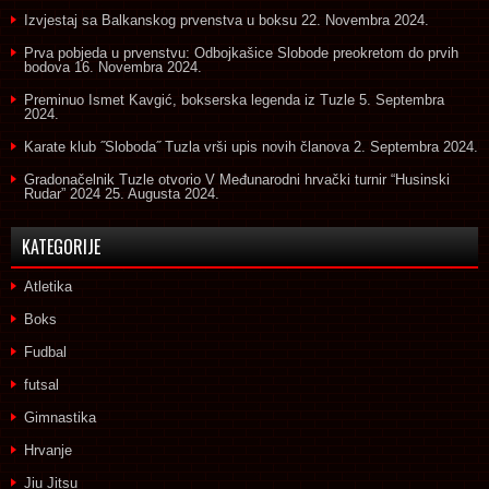
Izvjestaj sa Balkanskog prvenstva u boksu
22. Novembra 2024.
Prva pobjeda u prvenstvu: Odbojkašice Slobode preokretom do prvih
bodova
16. Novembra 2024.
Preminuo Ismet Kavgić, bokserska legenda iz Tuzle
5. Septembra
2024.
Karate klub ˝Sloboda˝ Tuzla vrši upis novih članova
2. Septembra 2024.
Gradonačelnik Tuzle otvorio V Međunarodni hrvački turnir “Husinski
Rudar” 2024
25. Augusta 2024.
KATEGORIJE
Atletika
Boks
Fudbal
futsal
Gimnastika
Hrvanje
Jiu Jitsu