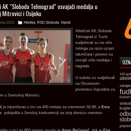
ri AK “Sloboda Tehnograd” osvajači medalja u
 Mitrovici i Osijeku
usta 2023.
Atletika
,
RSD Sloboda
,
Vijesti
Atletičari AK Sloboda
Tehnograd iz Tuzle
sudjelovali su na više
mitinga za razni uzrast
takmičara i ponovo su
osvojili više medalja i
OZN
nagrada.
100 god
U subotu su sudjelovali
atleti
na Otvorenom
saraje
prvenstvu Vojvodine za
fud
re u Sremskoj Mitrovici.
husref
slobod
ić
je trijumfovao u trci na 400 metara sa vremenom 50,88, a
Ema
kugla
e pobijedila u ženskoj konkurenciji na istoj dioniciu vremenu
odb
slo
pripre
alju u trci na 800 metara osvojio je
Amer Bećirović
, dok je
Ena