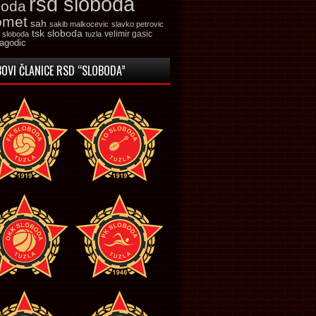
rsd sloboda
boda
omet
sah
sakib malkocevic
slavko petrovic
tsk sloboda
velimir gasic
k sloboda
tuzla
jagodic
OVI ČLANICE RSD “SLOBODA”