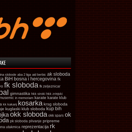
AKE
ak sloboda
ina slobode
aba 2 liga
aid berbic
ka
BiH
bosna i hercegovina
fk
fk sloboda
vo
fk zeljeznicar
bal
gimnastika
hkk siroki
hkk zrinjski
karate
karate klub
 musemic
in memoriam
kosarka
krsg sloboda
a
kk kakanj
kup bih
kuglaski klub sloboda
nje
okk sloboda
ojka
ok
okk spars
boda
pripreme
pk sloboda
plivanje
rk
reprezentacija
mna utakmica