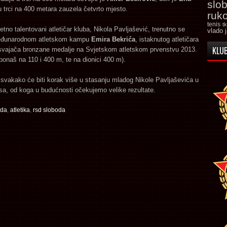
slo
 trci na 400 metara zauzela četvrto mjesto.
ruk
tenis
t
zetno talentovani atletičar kluba, Nikola Pavljašević, trenutno se
vlado 
Međunarodnom atletskom kampu
Emira Bekrića
, istaknutog atletičara
KLUB
 osvajača bronzane medalje na Svjetskom atletskom prvenstvu 2013.
ponaš na 110 i 400 m, te na dionici 400 m).
svakako će biti korak više u stasanju mladog Nikole Pavljaševića u
sa, od koga u budućnosti očekujemo velike rezultate.
oda
,
atletika
,
rsd sloboda