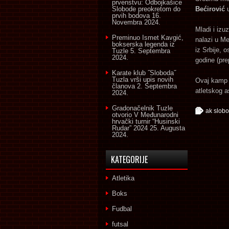
prvenstvu: Odbojkašice
Slobode preokretom do
Bećirović
u
prvih bodova
16.
Novembra 2024.
Mladi i izu
Preminuo Ismet Kavgić,
nalazi u 
bokserska legenda iz
iz Srbije,
Tuzle
5. Septembra
2024.
godine (pre
Karate klub ˝Sloboda˝
Tuzla vrši upis novih
Ovaj kamp 
članova
2. Septembra
atletskog a
2024.
Gradonačelnik Tuzle
ak slob
otvorio V Međunarodni
hrvački turnir “Husinski
Rudar” 2024
25. Augusta
2024.
KATEGORIJE
Atletika
Boks
Fudbal
futsal