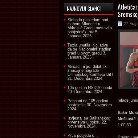
Atletiča
NAJNOVIJI ČLANCI
Sremskoj
Sloboda pobjedom nad
ekipom Mladosti u
27. Aug
Mrkonjić Gradu nastavlja
pobjednički niz
5.
Januara 2025.
Tuzla uputila inicijativu
da se Nacionalni stadion
gradi u ovom gradu
3.
Januara 2025.
Mirsad Tinjić, dobitnik
značajne nagrade
Olimpijskog komiteta BiH
21. Decembra 2024.
105 godina RSD Sloboda
20. Decembra 2024.
mlađe junio
Ponosni na 105 godina
postojanja
30. Novembra
2024.
Bakir Mus
Izvjestaj sa Balkanskog
Mešković
j
prvenstva u boksu
22.
1:00,30.
Novembra 2024.
Prva pobjeda u
Srebrnu med