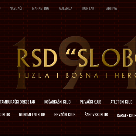
»
NAVIJAČI
MARKETING
GALERIJA
KONTAKT
ARHIVA
TAMBURAŠKI ORKESTAR
KOŠARKAŠKI KLUB
PLIVAČKI KLUB
ATLETSKI KLUB
I KLUB
RUKOMETNI KLUB
HRVAČKI KLUB
ŠAHOVSKI KLUB
KARATE KLU