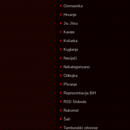
Gimnastika
Hrvanje
Jiu Jitsu
Karate
Košarka
Kuglanje
Navijači
Nekategorisano
Odbojka
Plivanje
Reprezentacija BiH
RSD Sloboda
Rukomet
Šah
Tamburaški orkestar