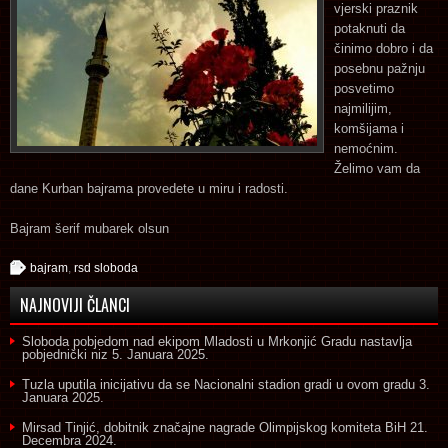
vjerski praznik
potaknuti da
činimo dobro i da
posebnu pažnju
posvetimo
najmilijim,
komšijama i
nemoćnim.
Želimo vam da
dane Kurban bajrama provedete u miru i radosti.
Bajram šerif mubarek olsun
bajram
,
rsd sloboda
NAJNOVIJI ČLANCI
Sloboda pobjedom nad ekipom Mladosti u Mrkonjić Gradu nastavlja
pobjednički niz
5. Januara 2025.
Tuzla uputila inicijativu da se Nacionalni stadion gradi u ovom gradu
3.
Januara 2025.
Mirsad Tinjić, dobitnik značajne nagrade Olimpijskog komiteta BiH
21.
Decembra 2024.