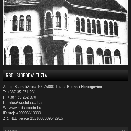
RSD “SLOBODA” TUZLA
A: Trg Stara tržnica 10, 75000 Tuzla, Bosna i Hercegovina
T: +387 35 271 281
F: +387 35 252 370
E: info@rsdsloboda.ba
W: www.rsdsloboda.ba
ID broj: 4209036190001
ŽR: NLB banka 1321000309542916