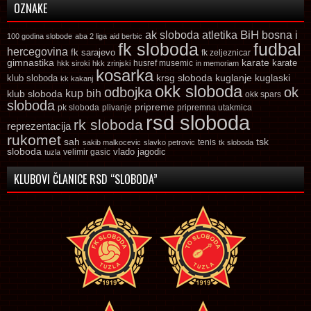
OZNAKE
ak sloboda
atletika
BiH
bosna i
100 godina slobode
aba 2 liga
aid berbic
fk sloboda
fudbal
hercegovina
fk sarajevo
fk zeljeznicar
gimnastika
karate
karate
husref musemic
hkk siroki
hkk zrinjski
in memoriam
kosarka
krsg sloboda
kuglaski
klub sloboda
kuglanje
kk kakanj
okk sloboda
odbojka
ok
kup bih
klub sloboda
okk spars
sloboda
pripreme
pk sloboda
plivanje
pripremna utakmica
rsd sloboda
rk sloboda
reprezentacija
rukomet
tsk
sah
sakib malkocevic
slavko petrovic
tenis
tk sloboda
sloboda
vlado jagodic
velimir gasic
tuzla
KLUBOVI ČLANICE RSD “SLOBODA”